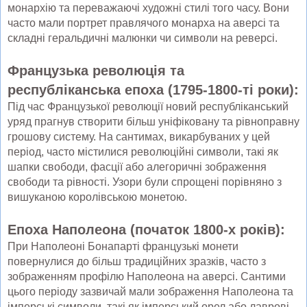
монархію та переважаючі художні стилі того часу. Вони
часто мали портрет правлячого монарха на аверсі та
складні геральдичні малюнки чи символи на реверсі.
Французька революція та
республіканська епоха (1795-1800-ті роки):
Під час Французької революції новий республіканський
уряд прагнув створити більш уніфіковану та рівноправну
грошову систему. На сантимах, викарбуваних у цей
період, часто містилися революційні символи, такі як
шапки свободи, фасції або алегоричні зображення
свободи та рівності. Узори були спрощені порівняно з
вишуканою королівською монетою.
Епоха Наполеона (початок 1800-х років):
При Наполеоні Бонапарті французькі монети
повернулися до більш традиційних зразків, часто з
зображенням профілю Наполеона на аверсі. Сантими
цього періоду зазвичай мали зображення Наполеона та
імперські символи, такі як імперський орел або лаврові