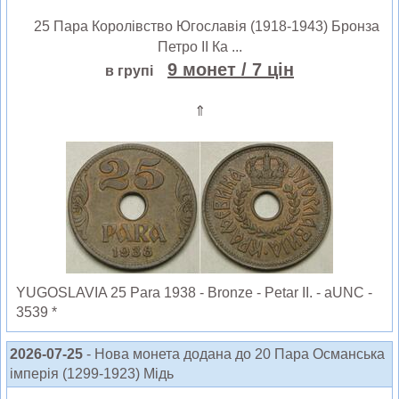
25 Пара Королівство Югославія (1918-1943) Бронза
Петро ІІ Ка ...
9 монет
/ 7 цін
в групі
⇑
YUGOSLAVIA 25 Para 1938 - Bronze - Petar II. - aUNC -
3539 *
2026-07-25
- Нова монета додана до 20 Пара Османська
імперія (1299-1923) Мідь