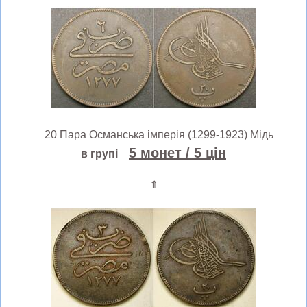
20 Пара Османська імперія (1299-1923) Мідь
5 монет
/ 5 цін
в групі
⇑