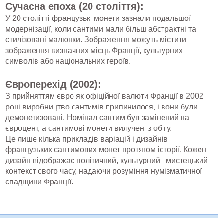
Сучасна епоха (20 століття):
У 20 столітті французькі монети зазнали подальшої
модернізації, коли сантими мали більш абстрактні та
стилізовані малюнки. Зображення можуть містити
зображення визначних місць Франції, культурних
символів або національних героїв.
Європерехід (2002):
З прийняттям євро як офіційної валюти Франції в 2002
році виробництво сантимів припинилося, і вони були
демонетизовані. Номінал сантим був замінений на
євроцент, а сантимові монети вилучені з обігу.
Це лише кілька прикладів варіацій і дизайнів
французьких сантимових монет протягом історії. Кожен
дизайн відображає політичний, культурний і мистецький
контекст свого часу, надаючи розуміння нумізматичної
спадщини Франції.