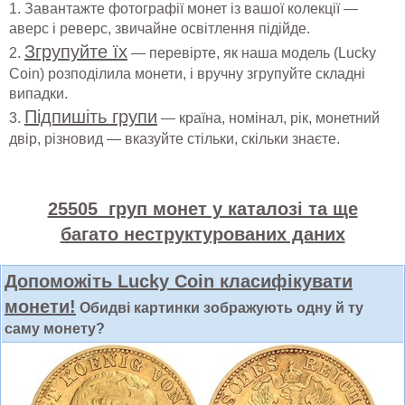
1. Завантажте фотографії монет із вашої колекції —
аверс і реверс, звичайне освітлення підійде.
Згрупуйте їх
2.
— перевірте, як наша модель (Lucky
Coin) розподілила монети, і вручну згрупуйте складні
випадки.
Підпишіть групи
3.
— країна, номінал, рік, монетний
двір, різновид — вказуйте стільки, скільки знаєте.
25505 груп монет у каталозі та ще
багато неструктурованих даних
Допоможіть Lucky Coin класифікувати
монети!
Обидві картинки зображують одну й ту
саму монету?