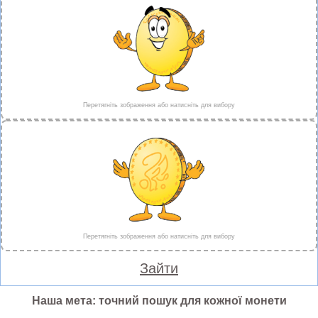
Перетягніть зображення або натисніть для вибору
Перетягніть зображення або натисніть для вибору
Зайти
Наша мета: точний пошук для кожної монети