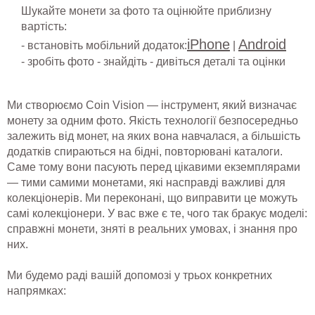
Шукайте монети за фото та оцінюйте приблизну
вартість:
iPhone
Android
- встановіть мобільний додаток:
|
- зробіть фото - знайдіть - дивіться деталі та оцінки
Ми створюємо Coin Vision — інструмент, який визначає
монету за одним фото. Якість технології безпосередньо
залежить від монет, на яких вона навчалася, а більшість
додатків спираються на бідні, повторювані каталоги.
Саме тому вони пасують перед цікавими екземплярами
— тими самими монетами, які насправді важливі для
колекціонерів. Ми переконані, що виправити це можуть
самі колекціонери. У вас вже є те, чого так бракує моделі:
справжні монети, зняті в реальних умовах, і знання про
них.
Ми будемо раді вашій допомозі у трьох конкретних
напрямках: