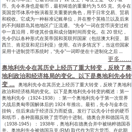
币。先令本身也是银币，最初铸造的重量约为 5.65 克。先令在
英国货币体系中扮演着至关重要的角色，用于日常交易、贸易
和税收。它成为一种标准记账单位，并在整个英格兰以及后来
的不列颠群岛其他地区广泛流通。 “先令”一词在货币演变过程
中一直沿用，即使其价值和成分随时间而变化。在 20 世纪，
先令仍以各种形式在英帝国和英联邦国家（包括澳大利亚、新
西兰、肯尼亚和尼日利亚）使用。在许多情况下，当这些国家
采用十进制货币系统时，“先令”一词即使在十进制化之后 ...
更多……
奥地利先令在其历史上经历了重大转变，反映了奥
地利政治和经济格局的变化。以下是奥地利先令转
变 ...
奥地利先令在其历史上经历了重大转变，反映了奥地利
政治和经济格局的变化。以下是奥地利先令转变的概述：第一
奥地利先令（1924-1938）：第一个奥地利先令于第一次世界
大战后奥匈帝国解体后的 1924 年推出。最初，先令与金本位
挂钩，但后来由于经济压力而贬值。发行了以先令计价的硬币
和纸币，各种面额反映了货币的十进制。德奥合并和德国马克
（1938-1945）： 1938年，奥地利在德奥合并中被纳粹德国吞
并。奥地利先令被德国马克 (RM) 取代作为官方货币。在此期