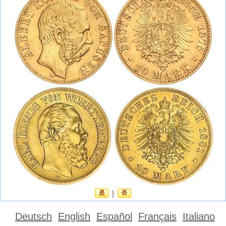
是
|
否
Deutsch
English
Español
Français
Italiano