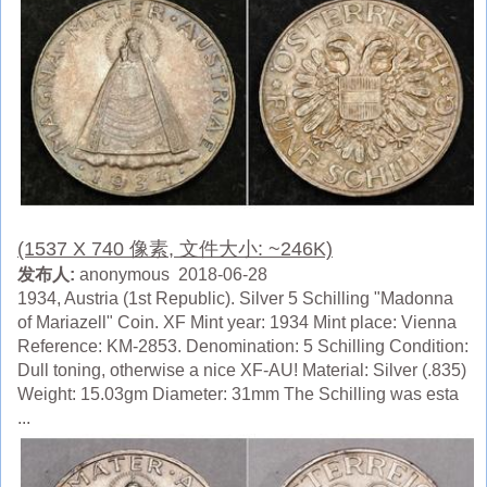
(1537 X 740 像素, 文件大小: ~246K)
发布人:
anonymous 2018-06-28
1934, Austria (1st Republic). Silver 5 Schilling "Madonna
of Mariazell" Coin. XF Mint year: 1934 Mint place: Vienna
Reference: KM-2853. Denomination: 5 Schilling Condition:
Dull toning, otherwise a nice XF-AU! Material: Silver (.835)
Weight: 15.03gm Diameter: 31mm The Schilling was esta
...