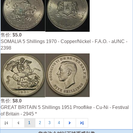
售价:
$5.0
SOMALIA 5 Shillings 1970 - Copper/Nickel - F.A.O. - aUNC -
2398
售价:
$8.0
GREAT BRITAIN 5 Shillings 1951 Prooflike - Cu-Ni - Festival
of Britain - 2945 *
1
2
3
4