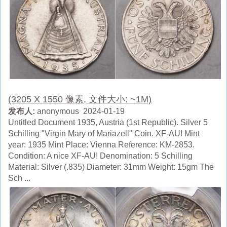
(3205 X 1550 像素, 文件大小: ~1M)
发布人:
anonymous 2024-01-19
Untitled Document 1935, Austria (1st Republic). Silver 5
Schilling "Virgin Mary of Mariazell" Coin. XF-AU! Mint
year: 1935 Mint Place: Vienna Reference: KM-2853.
Condition: A nice XF-AU! Denomination: 5 Schilling
Material: Silver (.835) Diameter: 31mm Weight: 15gm The
Sch ...