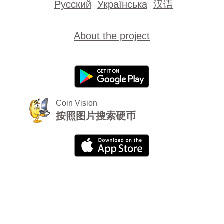
Русский
Українська
汉语
About the project
Coin Vision
按照图片搜索硬币