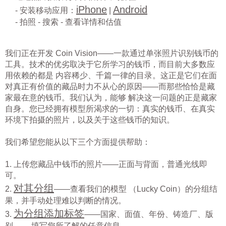
iPhone
Android
- 安装移动应用：
|
- 拍照 - 搜索 - 查看详情和估值
我们正在开发 Coin Vision——一款通过单张照片识别钱币的
工具。技术的优劣取决于它所学习的钱币，而目前大多数应
用依赖的都是 内容稀少、千篇一律的目录。这正是它们在面
对真正有价值的藏品时力不从心的原因——而那些恰恰是藏
家最在意的钱币。我们认为，能够 解决这一问题的正是藏家
自身。您已经拥有模型所渴求的一切：真实的钱币、在真实
环境下拍摄的照片，以及关于这些钱币的知识。
我们希望您能从以下三个方面提供帮助：
1. 上传您藏品中钱币的照片——正面与背面，普通光线即
可。
对其分组
2.
——查看我们的模型 （Lucky Coin）的分组结
果，并手动处理难以判断的情况。
为分组添加标签
3.
——国家、面值、年份、铸造厂、版
别—— 填写您所了解的任意信息。