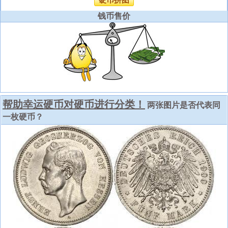
硬币拼图
钱币售价
帮助幸运硬币对硬币进行分类！
两张图片是否代表同
一枚硬币？