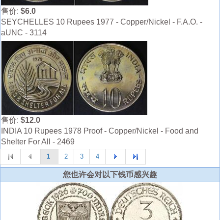
售价:
$6.0
SEYCHELLES 10 Rupees 1977 - Copper/Nickel - F.A.O. -
aUNC - 3114
售价:
$12.0
INDIA 10 Rupees 1978 Proof - Copper/Nickel - Food and
Shelter For All - 2469
1
2
3
4
您也许会对以下钱币感兴趣