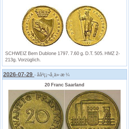
SCHWEIZ Bern Dublone 1797. 7.60 g. D.T. 505. HMZ 2-
213g. Vorzüglich.
2026-07-29
- åå²ç¡¬å¸ä»·æ ¼
20 Franc Saarland