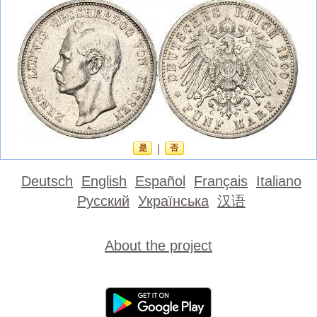
是
|
否
Deutsch
English
Español
Français
Italiano
Русский
Українська
汉语
About the project