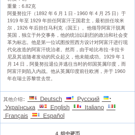
重量：6.82克
阿曼努拉汗（1892 年 6 月 1 日 - 1960 年 4 月 25 日）于
1919 年至 1929 年担任阿富汗王国君主，最初担任埃米
尔，1926 年后担任马利克（国王）。他领导阿富汗脱离
英国，独立于外交事务，他的统治以剧烈的政治和社会变
革为标志。他是第一位试图按照西方设计对阿富汗进行现
代化改造的阿富汗统治者。然而，由于哈比布拉·卡拉卡
尼及其追随者发动的民众起义，他未能成功。1929 年 1
月 14 日，阿曼努拉退位并逃往当时的邻国英属印度，而
阿富汗则陷入内战。他从英属印度前往欧洲，并于 1960
年在瑞士苏黎世去世。
Deutsch
Русский
其他介绍::
Українська
English
Italiano
Français
Español
4 组中硬币