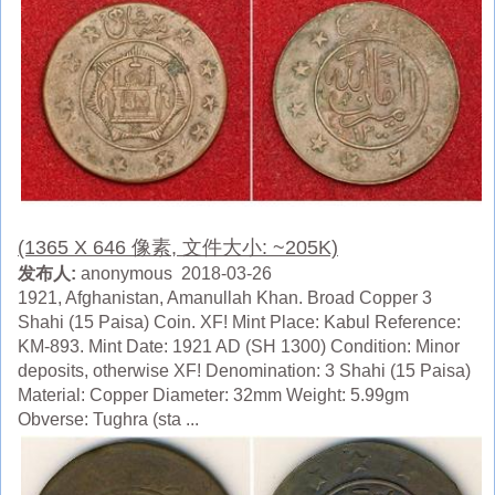
(1365 X 646 像素, 文件大小: ~205K)
发布人:
anonymous 2018-03-26
1921, Afghanistan, Amanullah Khan. Broad Copper 3
Shahi (15 Paisa) Coin. XF! Mint Place: Kabul Reference:
KM-893. Mint Date: 1921 AD (SH 1300) Condition: Minor
deposits, otherwise XF! Denomination: 3 Shahi (15 Paisa)
Material: Copper Diameter: 32mm Weight: 5.99gm
Obverse: Tughra (sta ...