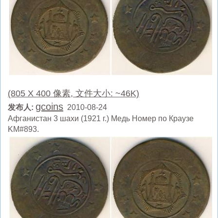
(805 X 400 像素, 文件大小: ~46K)
gcoins
发布人:
2010-08-24
Афганистан 3 шахи (1921 г.) Медь Номер по Краузе
KM#893.