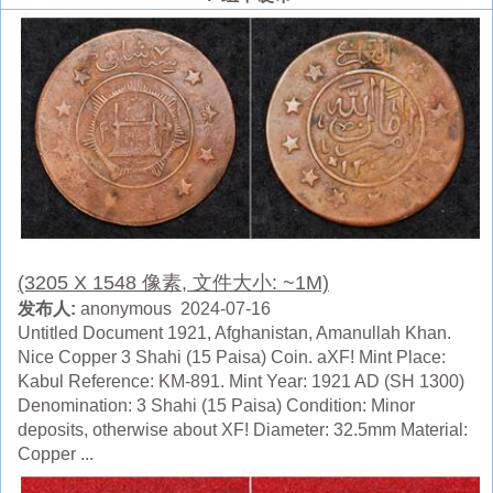
(3205 X 1548 像素, 文件大小: ~1M)
发布人:
anonymous 2024-07-16
Untitled Document 1921, Afghanistan, Amanullah Khan.
Nice Copper 3 Shahi (15 Paisa) Coin. aXF! Mint Place:
Kabul Reference: KM-891. Mint Year: 1921 AD (SH 1300)
Denomination: 3 Shahi (15 Paisa) Condition: Minor
deposits, otherwise about XF! Diameter: 32.5mm Material:
Copper ...