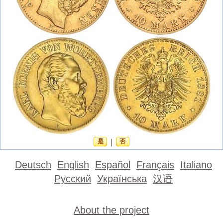
是
|
否
Deutsch
English
Español
Français
Italiano
Русский
Українська
汉语
About the project