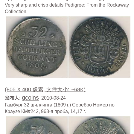
Very sharp and crisp details.Pedigree: From the Rockaway
Collection.
(805 X 400 像素, 文件大小: ~68K)
gcoins
发布人:
2010-08-24
Гамбург 32 шиллинга (1809 г.) Серебро Номер по
Краузе КМ#242, 968-я проба, 14,17 г.