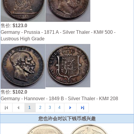
售价:
$123.0
Germany - Prussia - 1871 A - Silver Thaler - KM# 500 -
Lustrous High Grade
售价:
$102.0
Germany - Hannover - 1849 B - Silver Thaler - KM# 208
1
2
3
4
您也许会对以下钱币感兴趣