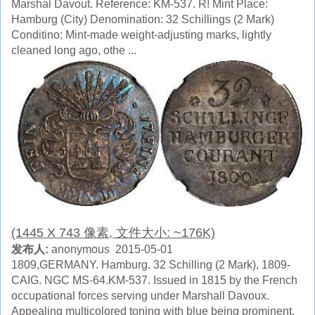
Marshal Davout. Reference: KM-537. R! Mint Place:
Hamburg (City) Denomination: 32 Schillings (2 Mark)
Conditino: Mint-made weight-adjusting marks, lightly
cleaned long ago, othe ...
(1445 X 743 像素, 文件大小: ~176K)
发布人:
anonymous 2015-05-01
1809,GERMANY. Hamburg. 32 Schilling (2 Mark), 1809-
CAIG. NGC MS-64.KM-537. Issued in 1815 by the French
occupational forces serving under Marshall Davoux.
Appealing multicolored toning with blue being prominent.