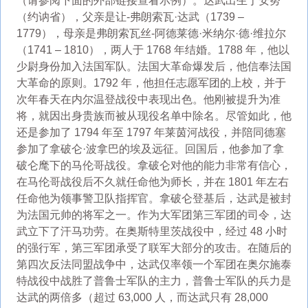
（请参阅下面的外部链接查看示例）。达武出生于安努
（约讷省），父亲是让-弗朗索瓦·达武（1739 –
1779），母亲是弗朗索瓦丝-阿德莱德·米纳尔·德·维拉尔
（1741 – 1810），两人于 1768 年结婚。1788 年，他以
少尉身份加入法国军队。法国大革命爆发后，他信奉法国
大革命的原则。1792 年，他担任志愿军团的上校，并于
次年春天在内尔温登战役中表现出色。他刚被提升为准
将，就因出身贵族而被从现役名单中除名。尽管如此，他
还是参加了 1794 年至 1797 年莱茵河战役，并陪同德塞
参加了拿破仑·波拿巴的埃及远征。回国后，他参加了拿
破仑麾下的马伦哥战役。拿破仑对他的能力非常有信心，
在马伦哥战役后不久就任命他为师长，并在 1801 年左右
任命他为领事警卫队指挥官。拿破仑登基后，达武是被封
为法国元帅的将军之一。作为大军团第三军团的司令，达
武立下了汗马功劳。在奥斯特里茨战役中，经过 48 小时
的强行军，第三军团承受了联军大部分的攻击。在随后的
第四次反法同盟战争中，达武仅率领一个军团在奥尔施泰
特战役中战胜了普鲁士军队的主力，普鲁士军队的兵力是
达武的两倍多（超过 63,000 人，而达武只有 28,000