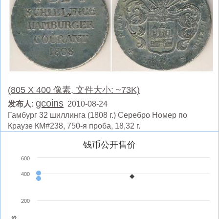
(805 X 400 像素, 文件大小: ~73K)
gcoins
发布人:
2010-08-24
Гамбург 32 шиллинга (1808 г.) Серебро Номер по
Краузе КМ#238, 750-я проба, 18,32 г.