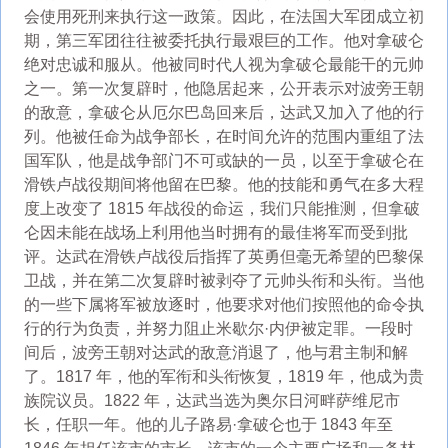
会使用死刑来执行这一政策。因此，在法国大军团成立初
期，第三军团往往被委托执行最艰巨的工作。他对拿破仑
绝对忠诚和服从。他被同时代人视为拿破仑最能干的元帅
之一。第一次复辟时，他隐居起来，公开表示对波旁王朝
的敌意，拿破仑从厄尔巴岛回来后，达武又加入了他的行
列。他被任命为战争部长，在时间允许的范围内重组了法
国军队，他是战争部门不可或缺的一员，以至于拿破仑在
滑铁卢战役期间将他留在巴黎。他的技能和勇气在多大程
度上改变了 1815 年战役的命运，我们只能推测，但拿破
仑因未能在战场上利用他当时拥有的最佳将军而受到批
评。达武在滑铁卢战役后指挥了英勇但毫无希望的巴黎保
卫战，并在第二次复辟时被剥夺了元帅头衔和头衔。当他
的一些下属将军被放逐时，他要求对他们按照他的命令执
行的行为负责，并努力阻止米歇尔·内伊被定罪。一段时
间后，波旁王朝对达武的敌意消退了，他与君主制和解
了。1817 年，他的军衔和头衔恢复，1819 年，他成为贵
族院议员。1822 年，达武当选为奥尔日河畔萨维尼市
长，任职一年。他的儿子路易·拿破仑也于 1843 年至