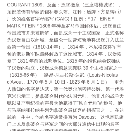
COURANT 1809。反面：汉堡徽章（三座塔楼城堡），
顶部装饰有华丽的锦标赛头盔。注释：盾牌下方是铸币厂
厂长的姓名首字母缩写 (GAIG)！图例：* 17 . EINE *
MARK * FEIN * 1806 年神圣罗马帝国解体后，汉堡自由
帝国城市并未被调解，而是成为一个主权国家，正式名称
为汉堡自由汉萨城。拿破仑一世曾短暂地将汉堡并入法兰
西第一帝国（1810-14 年）。1814 年，本尼格森将军率
领的俄罗斯军队最终解放了这座城市。1814 年，汉堡恢
复了 1811 年前的城邦地位。1815 年的维也纳会议确认
了汉堡的独立，汉堡成为德意志邦联 39 个主权国家之一
（1815-66 年）。路易-尼古拉斯·达武（Louis-Nicolas
d'Avout，1770 年 5 月 10 日 - 1823 年 6 月 1 日），更为
人熟知的名字是达武，第一代奥尔施塔特公爵、第一代埃
克米尔亲王，是拿破仑时代的法国元帅。他非凡的战争天
赋以及严明纪律的声誉为他赢得了“铁血元帅”的称号。他
与马塞纳和拉纳并列为拿破仑最优秀的指挥官之一。在达
武的一生中，他的名字通常拼写为 Davoust，这也是凯旋
门上以及拿破仑与将军之间的大部分通信中出现的名字