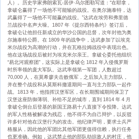
人）。历史学家弗朗索瓦-居伊·乌尔图勒写道：“在耶拿，
拿破仑赢得了一场他不可能输的战役。在奥尔施泰特，达
武赢得了一场他不可能赢的战役。”达武在埃劳和弗里德
兰战役中名声大噪。1807 年《提尔西特条约》签订后，
拿破仑让他担任新成立的华沙公国的总督，次年封他为奥
尔施泰特公爵。在 1809 年的战争中，达武参加了以埃克
米尔战役为高潮的行动，并在瓦格拉姆战役中表现出色。
他在这场战役后被封为埃克米尔亲王。拿破仑委托他组织
“易北河观察团”，这实际上是拿破仑 1812 年入侵俄罗斯
时所率领的庞大军队。达武率领第一军团，人数超过
70,000 人，在莫希廖夫击败俄军，之后加入主力部队，
并在整个战役和从莫斯科撤退期间一直与主力部队一起作
战。1813 年，他指挥汉堡军区，在长期围城期间保卫了
汉堡这座防御薄弱、补给不足的城市，直到 1814 年 4 月
拿破仑倒台后登基的新国王路易十八直接下令投降。达武
的军人性格被解读为残忍，他不得不为自己辩护，以反驳
许多针对他在汉堡行为的攻击。他纪律严明，要求士兵严
格服从，因此他的军团比其他军团更值得信赖，执行任务
也更准确。例如，达武禁止他的部队劫掠敌人的村庄，他