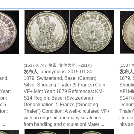
(1537 X 747 像素, 文件大小: ~281K)
(1537 
发布人:
anonymous 2019-01-30
发布人
and,
1879, Switzerland, Basel (Canton).
1879, 
Silver Shooting Thaler (5 Francs) Coin.
Shooti
 Year:
VF+ Mint Year: 1879 References: KM-
XF! Mi
on:
S14 Region: Basel (Switzerland)
S14 Re
: 5
Denomination: 5 Francs ("Shooting
Denomi
ion:
Thaler") Condition: A well-circulated VF+
Thaler
with an edge-hit and many scratches
circul
...
from handling and circulation! Mater ...
hits an