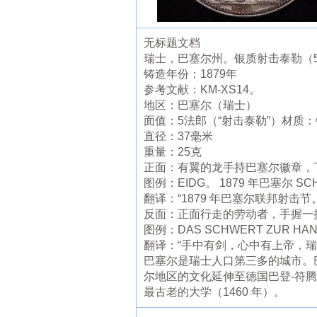
无标题文档
瑞士，巴塞尔州。银质射击泰勒（5
铸造年份：1879年
参考文献：KM-XS14。
地区：巴塞尔（瑞士）
面值：5法郎（“射击泰勒”）材质：银
直径：37毫米
重量：25克
正面：有翼的龙手持巴塞尔徽章，
图例：EIDG。 1879 年巴塞尔 SCHÜT
翻译：“1879 年巴塞尔联邦射击节。
反面：正面行走的劳动者，手握一
图例：DAS SCHWERT ZUR HAND 
翻译：“手中有剑，心中有上帝，瑞
巴塞尔是瑞士人口第三多的城市。
尔地区的文化延伸至德国巴登-符腾堡
最古老的大学（1460 年）。