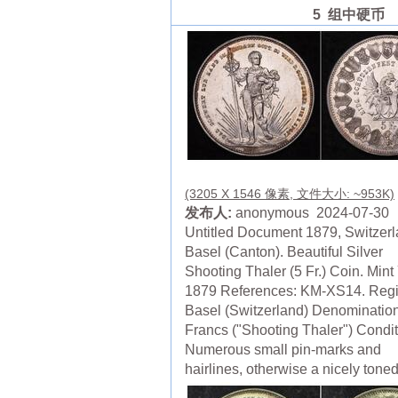
5 组中硬币
(3205 X 1546 像素, 文件大小: ~953K)
发布人:
anonymous 2024-07-30
Untitled Document 1879, Switzerl
Basel (Canton). Beautiful Silver
Shooting Thaler (5 Fr.) Coin. Mint
1879 References: KM-XS14. Regi
Basel (Switzerland) Denomination
Francs ("Shooting Thaler") Condit
Numerous small pin-marks and
hairlines, otherwise a nicely toned 