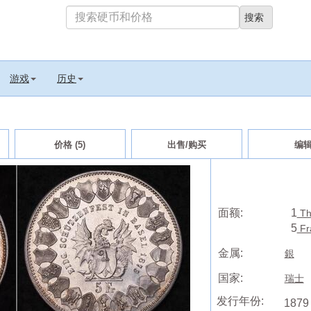
游戏
历史
价格 (5)
出售/购买
编
面额:
1
Th
5
Fr
金属:
銀
国家:
瑞士
发行年份:
1879