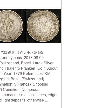
X 733 像素, 文件大小: ~246K)
:
anonymous 2018-08-09
Switzerland, Basel. Large Silver
ng Thaler (5 Franken) Coin. About
nt Year: 1879 References: KM-
gion: Basel (Switzerland)
nation: 5 Francs ("Shooting
") Condition: Numerous
ation-marks, small scratches, edge
d light deposits, otherwise ...