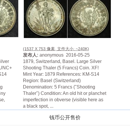
(1537 X 753 像素, 文件大小: ~240K)
发布人:
anonymous 2016-05-25
ilver
1879, Switzerland, Basel. Large Silver
. UNC+
Shooting Thaler (5 Francs) Coin. XF!
S14
Mint Year: 1879 References: KM-S14
Region: Basel (Switzerland)
ng
Denomination: 5 Francs ("Shooting
iny
Thaler") Condition: An old hit or planchet
se,
imperfection in obverse (visible here as
a black spot, ...