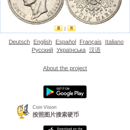
是
|
否
Deutsch
English
Español
Français
Italiano
Русский
Українська
汉语
About the project
Coin Vision
按照图片搜索硬币