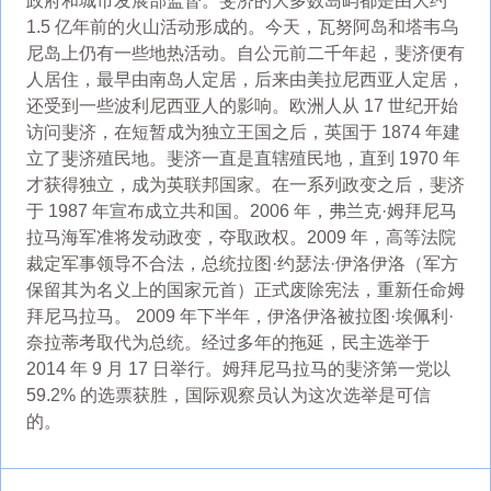
政府和城市发展部监督。斐济的大多数岛屿都是由大约
1.5 亿年前的火山活动形成的。今天，瓦努阿岛和塔韦乌
尼岛上仍有一些地热活动。自公元前二千年起，斐济便有
人居住，最早由南岛人定居，后来由美拉尼西亚人定居，
还受到一些波利尼西亚人的影响。欧洲人从 17 世纪开始
访问斐济，在短暂成为独立王国之后，英国于 1874 年建
立了斐济殖民地。斐济一直是直辖殖民地，直到 1970 年
才获得独立，成为英联邦国家。在一系列政变之后，斐济
于 1987 年宣布成立共和国。2006 年，弗兰克·姆拜尼马
拉马海军准将发动政变，夺取政权。2009 年，高等法院
裁定军事领导不合法，总统拉图·约瑟法·伊洛伊洛（军方
保留其为名义上的国家元首）正式废除宪法，重新任命姆
拜尼马拉马。 2009 年下半年，伊洛伊洛被拉图·埃佩利·
奈拉蒂考取代为总统。经过多年的拖延，民主选举于
2014 年 9 月 17 日举行。姆拜尼马拉马的斐济第一党以
59.2% 的选票获胜，国际观察员认为这次选举是可信
的。