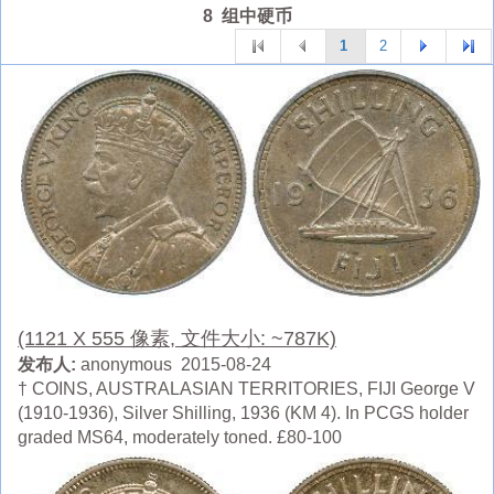
8 组中硬币
1
2
(1121 X 555 像素, 文件大小: ~787K)
发布人:
anonymous 2015-08-24
† COINS, AUSTRALASIAN TERRITORIES, FIJI George V
(1910-1936), Silver Shilling, 1936 (KM 4). In PCGS holder
graded MS64, moderately toned. £80-100