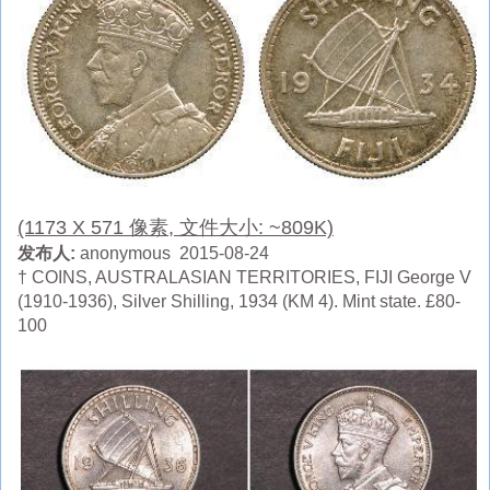
(1173 X 571 像素, 文件大小: ~809K)
发布人:
anonymous 2015-08-24
† COINS, AUSTRALASIAN TERRITORIES, FIJI George V
(1910-1936), Silver Shilling, 1934 (KM 4). Mint state. £80-
100