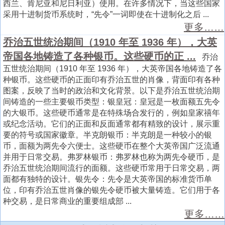
西兰、肯尼亚和尼日利亚）使用。在许多情况下，当这些国家
采用十进制货币系统时，“先令”一词即使在十进制化之后 ...
更多……
乔治五世统治期间（1910 年至 1936 年），大英
帝国各地铸造了各种银币。这些硬币的正 ...
乔治
五世统治期间（1910 年至 1936 年），大英帝国各地铸造了各
种银币。这些硬币的正面印有乔治五世的肖像，背面印有各种
图案，反映了当时的政治和文化背景。以下是乔治五世统治期
间铸造的一些主要银币类型：银皇冠：皇冠是一枚面额五先令
的大银币。这些硬币通常是在特殊场合发行的，例如皇家禧年
或纪念活动。它们的正面和反面通常都有精致的设计，展示重
要的符号或国家徽章。半克朗银币：半克朗是一种较小的银
币，面额为两先令六便士。这些硬币在整个大英帝国广泛流通
并用于日常交易。弗罗林银币：弗罗林也称为两先令硬币，是
乔治五世统治期间流行的面额。这些硬币常用于日常交易，两
面都有独特的设计。银先令：先令是大英帝国的标准货币单
位，印有乔治五世肖像的银先令硬币被大量铸造。它们用于各
种交易，是日常商业的重要组成部 ...
更多……