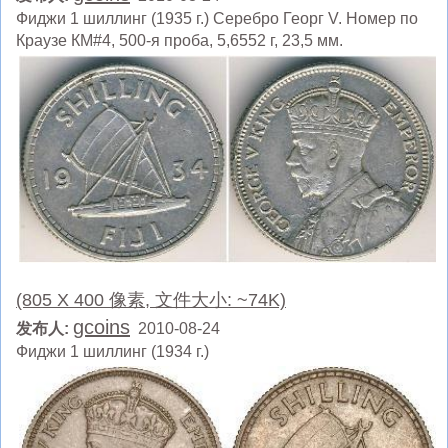
Фиджи 1 шиллинг (1935 г.) Серебро Георг V. Номер по
Краузе КМ#4, 500-я проба, 5,6552 г, 23,5 мм.
(805 X 400 像素, 文件大小: ~74K)
gcoins
发布人:
2010-08-24
Фиджи 1 шиллинг (1934 г.)