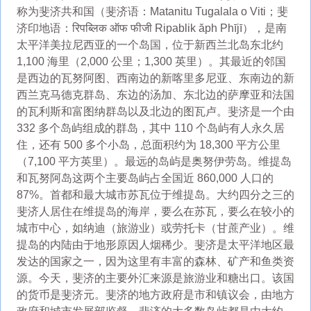
称为斐济共和国（斐济语：Matanitu Tugalala o Viti；斐
济印地语：रिपब्लिक ऑफ फीजी Ripablik ăph Phījī），是南
太平洋美拉尼西亚的一个岛国，位于新西兰北岛东北约
1,100 海里（2,000 公里；1,300 英里）。其最近的邻国
是西边的瓦努阿图、西南边的新喀里多尼亚、东南边的新
西兰克马德克群岛、东边的汤加、东北边的萨摩亚和法国
的瓦利斯和富图纳群岛以及北边的图瓦卢。斐济是一个由
332 多个岛屿组成的群岛，其中 110 个岛屿有人永久居
住，还有 500 多个小岛，总面积约为 18,300 平方公里
（7,100 平方英里）。最远的岛屿是奥努伊劳岛。维提岛
和瓦努阿岛这两个主要岛屿占全国近 860,000 人口的
87%。首都和最大城市苏瓦位于维提岛。大约四分之三的
斐济人居住在维提岛的海岸，要么在苏瓦，要么在较小的
城市中心，如纳迪（旅游业）或劳托卡（甘蔗产业）。维
提岛的内陆由于地形原因人烟稀少。斐济是太平洋地区最
发达的国家之一，因为这里有丰富的森林、矿产和鱼类资
源。今天，斐济的主要外汇来源是旅游业和糖出口。该国
的货币是斐济元。斐济的地方政府是市和镇议会，由地方