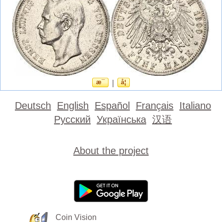
æ¯
|
å¦
Deutsch
English
Español
Français
Italiano
Русский
Українська
汉语
About the project
Coin Vision