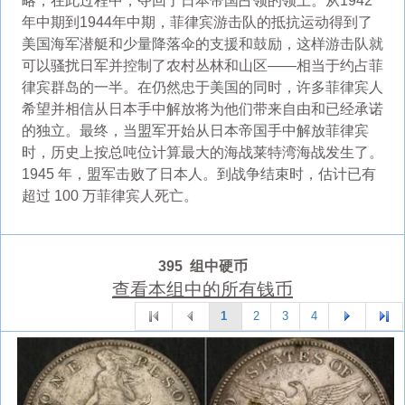
略，在此过程中，夺回了日本帝国占领的领土。从1942
年中期到1944年中期，菲律宾游击队的抵抗运动得到了
美国海军潜艇和少量降落伞的支援和鼓励，这样游击队就
可以骚扰日军并控制了农村丛林和山区——相当于约占菲
律宾群岛的一半。在仍然忠于美国的同时，许多菲律宾人
希望并相信从日本手中解放将为他们带来自由和已经承诺
的独立。最终，当盟军开始从日本帝国手中解放菲律宾
时，历史上按总吨位计算最大的海战莱特湾海战发生了。
1945 年，盟军击败了日本人。到战争结束时，估计已有
超过 100 万菲律宾人死亡。
395 组中硬币
查看本组中的所有钱币
1
2
3
4