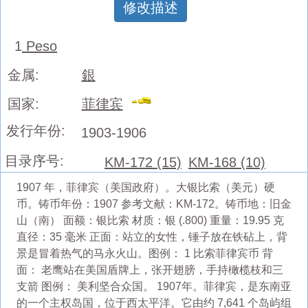
修改描述
1
Peso
金属:
銀
国家:
菲律宾
发行年份:
1903-1906
目录序号:
KM-172 (15)
KM-168 (10)
1907 年，菲律宾（美国政府）。大银比索（美元）硬
币。铸币年份：1907 参考文献：KM-172。铸币地：旧金
山（南） 面额：银比索 材质：银 (.800) 重量：19.95 克
直径：35 毫米 正面：站立的女性，锤子放在铁砧上，背
景是冒着热气的马永火山。图例： 1 比索菲律宾币 背
面： 老鹰站在美国盾牌上，张开翅膀，手持橄榄枝和三
支箭 图例： 美利坚合众国。 1907年。菲律宾，是东南亚
的一个主权岛国，位于西太平洋。它由约 7,641 个岛屿组