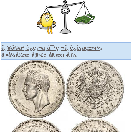
å¸®å©å¹¸è¿ç¡¬å¸å¯¹ç¡¬å¸è¿è¡åç±»ï¼
ä¸¤å¼ å¾çæ¯å¦ä»£è¡¨åä¸æç¡¬å¸ï¼