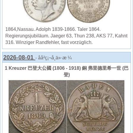
1864,Nassau. Adolph 1839-1866. Taler 1864.
Regierungsjubiläum. Jaeger 63, Thun 238, AKS 77, Kahnt
316. Winziger Randfehler, fast vorzüglich.
2026-08-01
- åå²ç¡¬å¸ä»·æ ¼
1 Kreuzer 巴登大公國 (1806 - 1918) 銅 弗里德里希一世 (巴
登)