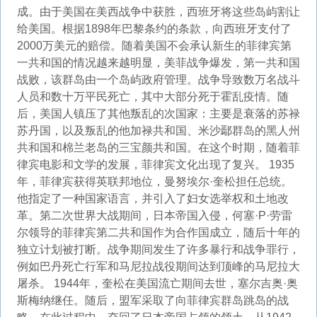
成。由于美国在美西战争中获胜，西班牙将这些岛屿割让
给美国。根据1898年巴黎条约的条款，向西班牙支付了
2000万美元的赔偿。随着美国不会承认新生的菲律宾第
一共和国的情况越来越明显，美菲战争爆发，第一共和国
战败，该群岛由一个岛屿政府管理。战争导致数万名战斗
人员和数十万平民死亡，其中大部分死于霍乱疫情。随
后，美国人镇压了其他叛乱的次国家：主要是衰落的苏禄
苏丹国，以及叛乱的他加禄共和国、米沙鄢群岛的黑人州
共和国和棉兰老岛的三宝颜共和国。在这个时期，随着菲
律宾电影和文学的发展，菲律宾文化出现了复兴。 1935
年，菲律宾获得英联邦地位，曼努埃尔·奎松担任总统。
他指定了一种国家语言，并引入了妇女选举权和土地改
革。第二次世界大战期间，日本帝国入侵，何塞·P·劳雷
尔领导的菲律宾第二共和国作为合作国成立，随后十年的
独立计划被打断。战争期间发生了许多暴行和战争罪行，
例如巴丹死亡行军和马尼拉战役期间达到顶峰的马尼拉大
屠杀。 1944年，奎松在美国流亡期间去世，塞尔吉奥·奥
斯梅纳继任。随后，盟军采取了向菲律宾群岛跳岛的战