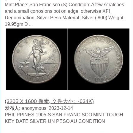
Mint Place: San Francisco (S) Condition: A few scratches
and a small corrosions pot on edge, otherwise XF!
Denomination: Silver Peso Material: Silver (.800) Weight:
19.95gm D ...
(3205 X 1600 像素, 文件大小: ~634K)
发布人:
anonymous 2023-12-14
PHILIPPINES 1905-S SAN FRANCISCO MINT TOUGH
KEY DATE SILVER UN PESO AU CONDITION