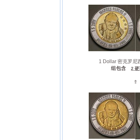
1 Dollar 密克罗尼西亚
组包含
2 
⇑