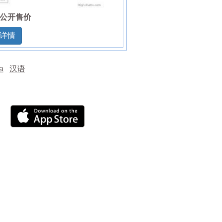
公开售价
详情
а
汉语