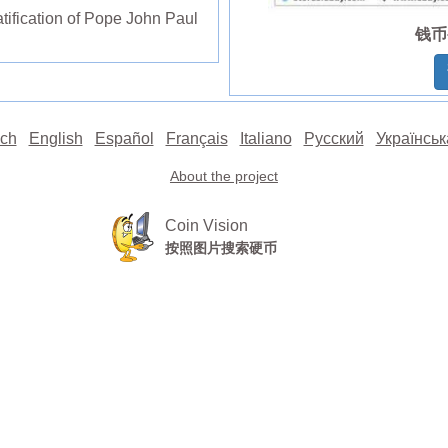
ification of Pope John Paul
钱币
ch
English
Español
Français
Italiano
Русский
Українськ
About the project
Coin Vision
按照图片搜索硬币