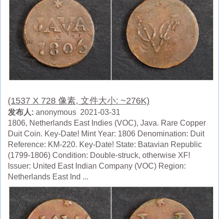
(1537 X 728 像素, 文件大小: ~276K)
发布人:
anonymous 2021-03-31
1806, Netherlands East Indies (VOC), Java. Rare Copper
Duit Coin. Key-Date! Mint Year: 1806 Denomination: Duit
Reference: KM-220. Key-Date! State: Batavian Republic
(1799-1806) Condition: Double-struck, otherwise XF!
Issuer: United East Indian Company (VOC) Region:
Netherlands East Ind ...