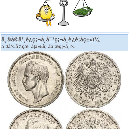
å¸®å©å¹¸è¿ç¡¬å¸å¯¹ç¡¬å¸è¿è¡åç±»ï¼
ä¸¤å¼ å¾çæ¯å¦ä»£è¡¨åä¸æç¡¬å¸ï¼