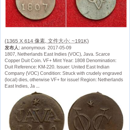
(1365 X 614 像素, 文件大小: ~191K)
发布人:
anonymous 2017-05-09
1807, Netherlands East Indies (VOC), Java. Scarce
Copper Duit Coin. VF+ Mint Year: 1808 Denomination:
Duit Reference: KM-220. Issuer: United East Indian
Company (VOC) Condition: Struck with crudely engraved
(local) dies, otherwise VF+ for issue! Region: Netherlands
East Indies, Ja ...