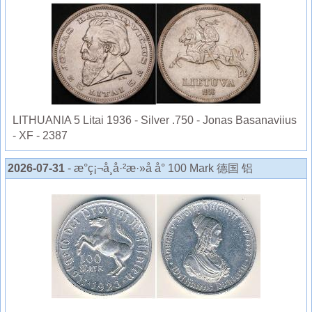
LITHUANIA 5 Litai 1936 - Silver .750 - Jonas Basanaviius
- XF - 2387
2026-07-31
- æ°ç¡¬å¸å·²æ·»å å° 100 Mark 德国 铝