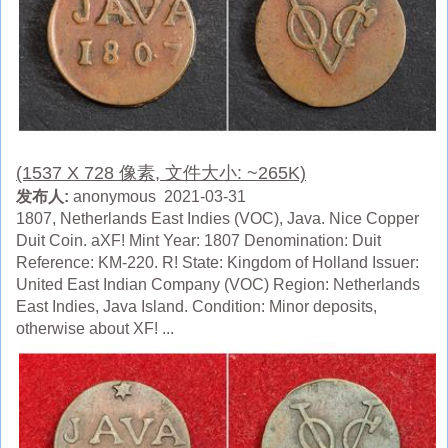
(1537 X 728 像素, 文件大小: ~265K)
发布人:
anonymous 2021-03-31
1807, Netherlands East Indies (VOC), Java. Nice Copper
Duit Coin. aXF! Mint Year: 1807 Denomination: Duit
Reference: KM-220. R! State: Kingdom of Holland Issuer:
United East Indian Company (VOC) Region: Netherlands
East Indies, Java Island. Condition: Minor deposits,
otherwise about XF! ...