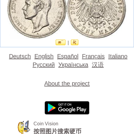
æ¯
|
å¦
Deutsch
English
Español
Français
Italiano
Русский
Українська
汉语
About the project
Coin Vision
按照图片搜索硬币