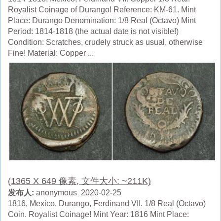
Royalist Coinage of Durango! Reference: KM-61. Mint
Place: Durango Denomination: 1/8 Real (Octavo) Mint
Period: 1814-1818 (the actual date is not visible!)
Condition: Scratches, crudely struck as usual, otherwise
Fine! Material: Copper ...
(1365 X 649 像素, 文件大小: ~211K)
发布人:
anonymous 2020-02-25
1816, Mexico, Durango, Ferdinand VII. 1/8 Real (Octavo)
Coin. Royalist Coinage! Mint Year: 1816 Mint Place: