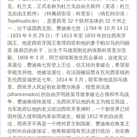
见。杜兰戈，正式名称为杜兰戈自由主权州（英语：杜兰
戈自由主权州）（特佩胡安语：科里安）（纳瓦特尔语：
Tepēhuahcān），是墨西哥 32 个联邦实体的 32 个州之
一，位于该国西北部。费迪南七世（1784 年 10 月 14 日
- 1833 年 9 月 29 日）于 1813 年至 1833 年担任西班牙
国王。他是西班牙国王查理四世和他的妻子帕尔马的玛丽
亚·路易莎的长子，出生于马德里附近的埃斯科里亚尔宫
殿。1808 年 3 月，阿兰胡埃斯发生民众暴动，迫使其父
亲退位，费迪南七世登上王位，但又转向拿破仑，希望皇
帝能支持他。他被迫退位，在法国被囚禁在瓦伦西亚镇的
瓦伦西亚城堡近七年。1814 年 3 月，联军将他送回马德
里。西班牙人民起初欢迎费尔南多，指责亲法派
(afrancesados) 的自由开明政策导致拿破仑占领和半岛战
争。费迪南很快发现，当西班牙以他的名义为独立而战，
当军政府以他的名义统治西班牙美洲时，一个新世界已经
因外国入侵和国内革命而诞生。根据 1812 年的自由宪
法，西班牙不再是一个绝对君主制国家。费迪南在恢复王
位时向自由派保证，他将根据现有宪法进行统治，但在教