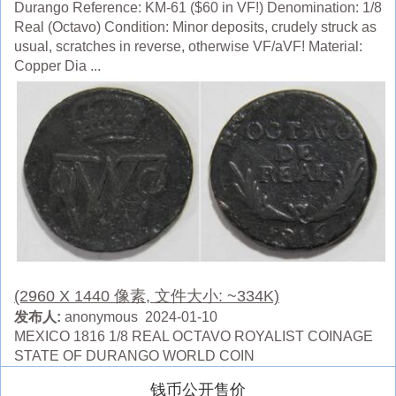
Durango Reference: KM-61 ($60 in VF!) Denomination: 1/8
Real (Octavo) Condition: Minor deposits, crudely struck as
usual, scratches in reverse, otherwise VF/aVF! Material:
Copper Dia ...
(2960 X 1440 像素, 文件大小: ~334K)
发布人:
anonymous 2024-01-10
MEXICO 1816 1/8 REAL OCTAVO ROYALIST COINAGE
STATE OF DURANGO WORLD COIN