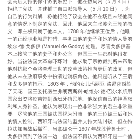
会高层支持的保守派的鼓励下，他在数周内（5 月 4 日）
拒绝了宪法，并逮捕了自由派领导人（5 月 10 日），为
自己的行为辩解，称他拒绝了议会在他不在场且未经他同
意的情况下制定的宪法。因此，他回来主张波旁王朝的教
义，即主权只属于他本人。1788 年他继承王位后，他唯
一的正经职业就是打猎。事务由他的妻子和她的情人曼努
埃尔·德·戈多伊 (Manuel de Godoy) 处理。尽管戈多伊基
本上接管了他的妻子和办公室，但国王一生都对他很友
好。当被法国大革命吓坏时，他求助于宗教裁判所来帮助
他对抗那个会将查理三世的改革政策推向更远的政党。但
他从未在政府事务中扮演过消极角色。他只是听从了王后
和戈多伊的指示。1803 年，他的女儿玛丽亚·路易莎感染
了天花，国王委托医生弗朗西斯科·哈维尔·德·巴尔米斯用
国家出资将疫苗带到西班牙殖民地。他深信自己的神圣权
利和人身神圣。他认为表现出一位非常强大的君主非常重
要，尽管他的王国被法国视为附庸，他的王位被王后和她
的情人控制。西班牙与法国结盟并支持大陆封锁，但在特
拉法加海战后撤军。当拿破仑于 1807 年战胜普鲁士时，
戈多伊回到了法国一边，但法国不再认为西班牙是一个值