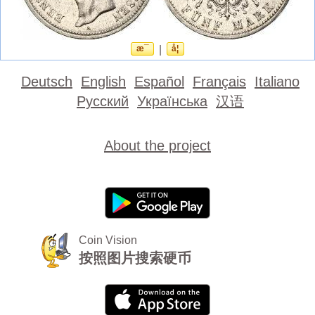
æ¯
|
å¦
Deutsch
English
Español
Français
Italiano
Русский
Українська
汉语
About the project
Coin Vision
按照图片搜索硬币