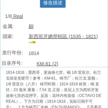
修改描述
1/8
Real
金属:
銅
国家:
新西班牙總督轄區 (1535 - 1821)
发行年份:
1814
目录序号:
KM-61 (2)
1814-1818，墨西哥，斐迪南七世。铜 1/8 雷亚尔。杜兰
戈保皇党硬币！参考：KM-61。铸币厂：杜兰戈 面额：
1/8 雷亚尔（八开） 铸币时期：1814-1818 材质：铜 直
径：23 毫米 重量：7.54 克 正面：皇冠上方为西班牙斐
迪南七世的花押字。反面：花环内有面值（OCTAVO DE
REAL）。下方为日期（1814-1818，实际日期不可
见），上方为铸币厂名称（EN DURANGO），几乎看不