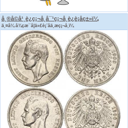
å¸®å©å¹¸è¿ç¡¬å¸å¯¹ç¡¬å¸è¿è¡åç±»ï¼
ä¸¤å¼ å¾çæ¯å¦ä»£è¡¨åä¸æç¡¬å¸ï¼