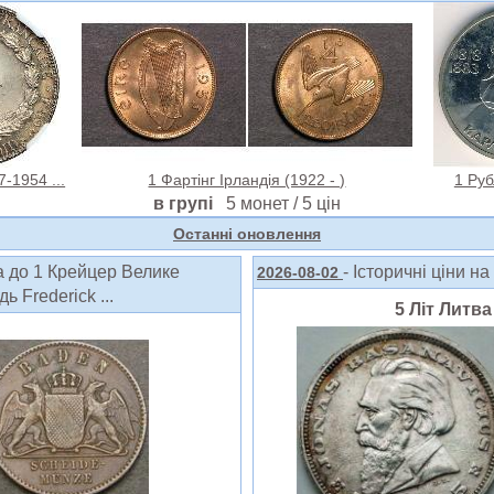
-1954 ...
1 Фартінг Ірландія (1922 - )
1 Руб
в групі
5 монет / 5 цін
Oстанні оновлення
а до 1 Крейцер Велике
- Історичні ціни н
2026-08-02
 Frederick ...
5 Літ Литва 