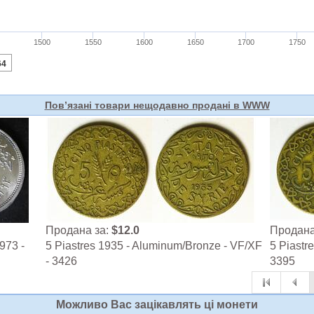
Пов’язані товари нещодавно продані в WWW
Продана за:
$12.0
Продана
973 -
5 Piastres 1935 - Aluminum/Bronze - VF/XF
5 Piastr
- 3426
3395
Можливо Вас зацiкавлять цi монети