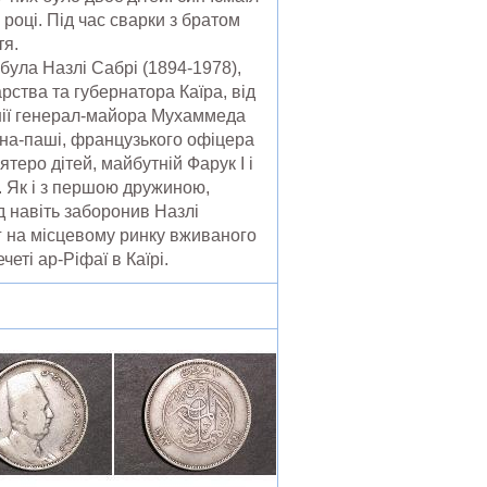
році. Під час сварки з братом
тя.
була Назлі Сабрі (1894-1978),
рства та губернатора Каїра, від
інії генерал-майора Мухаммеда
ана-паші, французького офіцера
теро дітей, майбутній Фарук I і
я. Як і з першою дружиною,
 навіть заборонив Назлі
г на місцевому ринку вживаного
еті ар-Ріфаї в Каїрі.