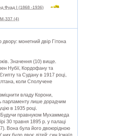
д Фуад I (1868 -1936)
M-337 (4)
о двору: монетний двір Гітона
ків. Значення (10) вище.
рен Нубії, Кордофану та
Єгипту та Судану в 1917 році,
ултана, коли Сполучене
 зміцнити владу Корони,
ль парламенту лише дорадчим
цію в 1935 році.
ін. Будучи правнуком Мухаммеда
і 30 травня 1895 р. у палаці
47). Вона була його двоюрідною
них було двоє дітей: син Ісмаїл