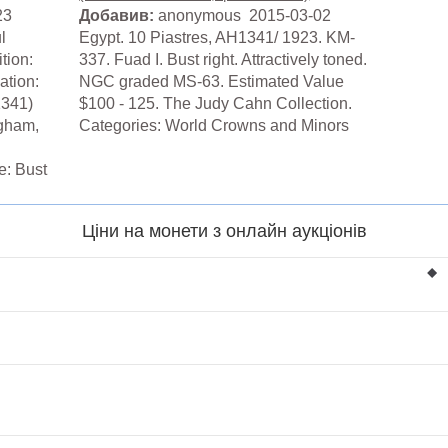
23
Добавив:
anonymous 2015-03-02
l
Egypt. 10 Piastres, AH1341/ 1923. KM-
tion:
337. Fuad I. Bust right. Attractively toned.
ation:
NGC graded MS-63. Estimated Value
1341)
$100 - 125. The Judy Cahn Collection.
ngham,
Categories: World Crowns and Minors
:
: Bust