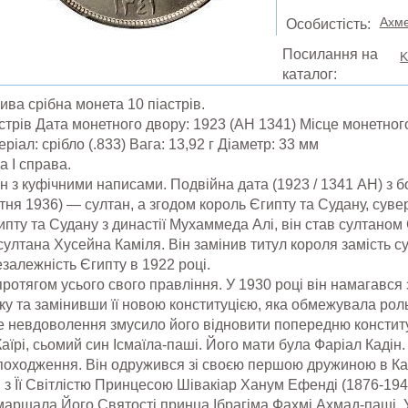
Ахме
Особистість:
Посилання на
K
каталог:
сива срібна монета 10 піастрів.
астрів Дата монетного двору: 1923 (AH 1341) Місце монетног
ріал: срібло (.833) Вага: 13,92 г Діаметр: 33 мм
 I справа.
з куфічними написами. Подвійна дата (1923 / 1341 AH) з бо
ітня 1936) — султан, а згодом король Єгипту та Судану, суве
пту та Судану з династії Мухаммеда Алі, він став султаном 
ултана Хусейна Каміля. Він замінив титул короля замість с
залежність Єгипту в 1922 році.
ротягом усього свого правління. У 1930 році він намагався
ку та замінивши її новою конституцією, яка обмежувала ро
 невдоволення змусило його відновити попередню конститу
Каїрі, сьомий син Ісмаїла-паші. Його мати була Фаріал Кад
походження. Він одружився зі своєю першою дружиною в Каїр
р. з Її Світлістю Принцесою Шівакіар Ханум Ефенді (1876-19
ршала Його Святості принца Ібрагіма Фахмі Ахмад-паші. У 