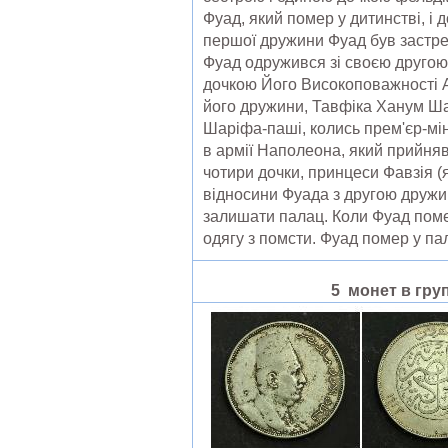
Фуад, який помер у дитинстві, і
першої дружини Фуад був застрел
Фуад одружився зі своєю другою 
дочкою Його Високоповажності Аб
його дружини, Тавфіка Ханум Ша
Шаріфа-паші, колись прем'єр-мі
в армії Наполеона, який прийняв 
чотири дочки, принцеси Фавзія (
відносини Фуада з другою дружи
залишати палац. Коли Фуад поме
одягу з помсти. Фуад помер у пал
5 монет в груп