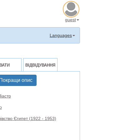
guest
Languages
ВАТИ
ВІДВІДУВАННЯ
Покращи опис
іастр
о
івство Єгипет (1922 - 1953)