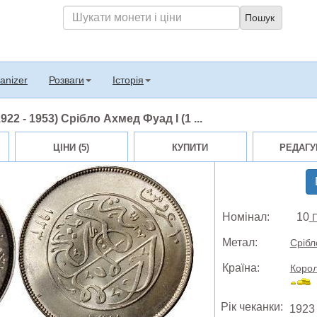
anizer
Розваги
Історія
22 - 1953) Срібло Ахмед Фуад I (1 ...
ЦІНИ (5)
КУПИТИ
РЕДАГУ
Номінал:
10
П
Метал:
Срібл
Країна:
Корол
Рік чеканки:
1923