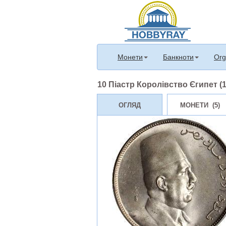
Монети
Банкноти
Org
10 Піастр Королівство Єгипет (19
ОГЛЯД
МОНЕТИ (5)