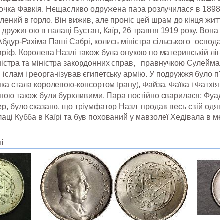
 дочка Фавкія. Нещасливо одружена пара розлучилася в 1898 
ений в горло. Він вижив, але проніс цей шрам до кінця жит
дружиною в палаці Бустан, Каїр, 26 травня 1919 року. Вона 
дур-Рахіма Паші Сабрі, колись міністра сільського господа
ріф. Королева Назлі також була онукою по материнській л
ністра та міністра закордонних справ, і правнучкою Сулейм
іслам і реорганізував єгипетську армію. У подружжя було п'я
яка стала королевою-консортом Ірану), Файза, Фаїка і Фатхі
ною також були бурхливими. Пара постійно сварилася; Фуад
р, було сказано, що тріумфатор Назлі продав весь свій одя
аці Кубба в Каїрі та був похований у мавзолеї Хедівала в меч
і