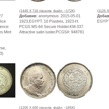
(1445 X 716 пікселів, файл: ~172K)
(1125 X
27
Добавив:
anonymous 2015-05-01
Добав
Nice
1923,EGYPT. 10 Piastres, 1923-H.
EGYPT 
rence:
PCGS MS-64 Secure Holder.KM-337.
es Mint
Attractive satin luster.PCGS#: 948781
rse,
3)
(1205 X 600 пікселів, файл: ~185K)