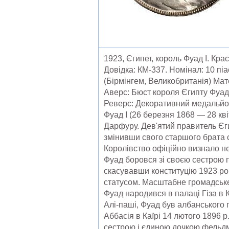
1923, Єгипет, король Фуад I. Кра
Довідка: КМ-337. Номінал: 10 пі
(Бірмінгем, Великобританія) Мате
Аверс: Бюст короля Єгипту Фуада
Реверс: Декоративний медальйон 
Фуад I (26 березня 1868 — 28 кв
Дарфуру. Дев'ятий правитель Єги
змінивши свого старшого брата с
Королівство офіційно визнало не
Фуад боровся зі своєю сестрою п
скасувавши конституцію 1923 ро
статусом. Масштабне громадське
Фуад народився в палаці Гіза в 
Алі-паші, Фуад був албанського 
Аббасія в Каїрі 14 лютого 1896 
сестрою і єдиною дочкою фельдма