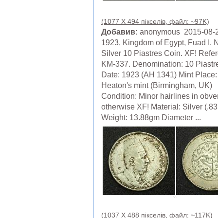
(1077 X 494 пікселів, файл: ~97K)
Добавив:
anonymous 2015-08-
1923, Kingdom of Egypt, Fuad I. 
Silver 10 Piastres Coin. XF! Refe
KM-337. Denomination: 10 Piastr
Date: 1923 (AH 1341) Mint Place:
Heaton's mint (Birmingham, UK)
Condition: Minor hairlines in obve
otherwise XF! Material: Silver (.83
Weight: 13.88gm Diameter ...
(1037 X 488 пікселів, файл: ~117K)