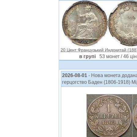
20 Цент Французький Индокитай (1887
в групі
53 монет / 46 цін
2026-08-01
- Нова монета додан
герцогство Баден (1806-1918) Мідь