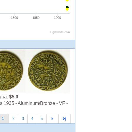
 за:
$5.0
es 1935 - Aluminum/Bronze - VF -
1
2
3
4
5