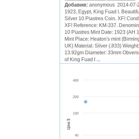
Добавив:
anonymous 2014-07-
1923, Egypt, King Fuad I. Beautifu
Silver 10 Piastres Coin. XF! Condi
XF! Reference: KM-337. Denomin
10 Piastres Mint Date: 1923 (AH 
Mint Place: Heaton's mint (Birmi
UK) Material: Silver (.833) Weight
13.92gm Diameter: 33mm Obverse
of King Fuad I ...