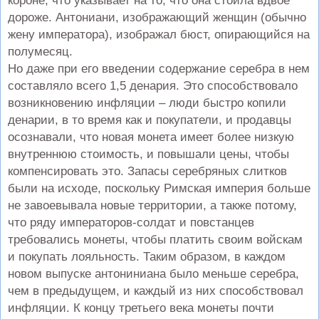
короне, что указывает на то, что она стоила вдвое
дороже. Антониани, изображающий женщин (обычно
жену императора), изображал бюст, опирающийся на
полумесяц.
Но даже при его введении содержание серебра в нем
составляло всего 1,5 денария. Это способствовало
возникновению инфляции – люди быстро копили
денарии, в то время как и покупатели, и продавцы
осознавали, что новая монета имеет более низкую
внутреннюю стоимость, и повышали цены, чтобы
компенсировать это. Запасы серебряных слитков
были на исходе, поскольку Римская империя больше
не завоевывала новые территории, а также потому,
что ряду императоров-солдат и повстанцев
требовались монеты, чтобы платить своим войскам
и покупать лояльность. Таким образом, в каждом
новом выпуске антониниана было меньше серебра,
чем в предыдущем, и каждый из них способствовал
инфляции. К концу третьего века монеты почти