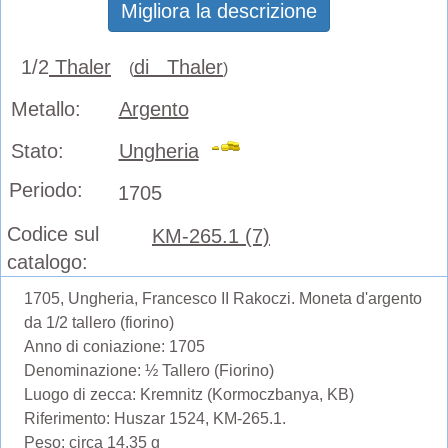
Migliora la descrizione
1/2
Thaler
di Thaler
(
)
Metallo:
Argento
Stato:
Ungheria
Periodo:
1705
Codice sul
KM-265.1 (7)
catalogo:
1705, Ungheria, Francesco II Rakoczi. Moneta d'argento
da 1/2 tallero (fiorino)
Anno di coniazione: 1705
Denominazione: ½ Tallero (Fiorino)
Luogo di zecca: Kremnitz (Kormoczbanya, KB)
Riferimento: Huszar 1524, KM-265.1.
Peso: circa 14,35 g