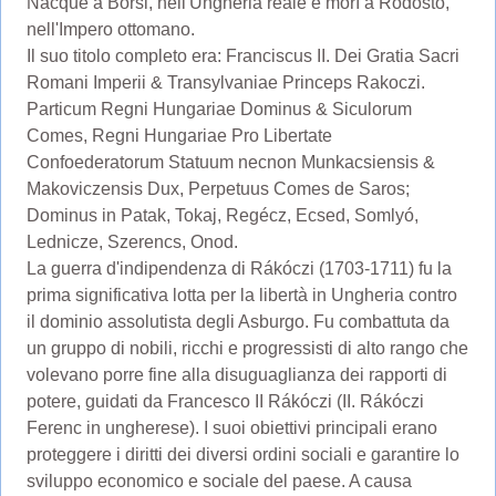
Nacque a Borsi, nell'Ungheria reale e morì a Rodosto,
nell'Impero ottomano.
Il suo titolo completo era: Franciscus II. Dei Gratia Sacri
Romani Imperii & Transylvaniae Princeps Rakoczi.
Particum Regni Hungariae Dominus & Siculorum
Comes, Regni Hungariae Pro Libertate
Confoederatorum Statuum necnon Munkacsiensis &
Makoviczensis Dux, Perpetuus Comes de Saros;
Dominus in Patak, Tokaj, Regécz, Ecsed, Somlyó,
Lednicze, Szerencs, Onod.
La guerra d'indipendenza di Rákóczi (1703-1711) fu la
prima significativa lotta per la libertà in Ungheria contro
il dominio assolutista degli Asburgo. Fu combattuta da
un gruppo di nobili, ricchi e progressisti di alto rango che
volevano porre fine alla disuguaglianza dei rapporti di
potere, guidati da Francesco II Rákóczi (II. Rákóczi
Ferenc in ungherese). I suoi obiettivi principali erano
proteggere i diritti dei diversi ordini sociali e garantire lo
sviluppo economico e sociale del paese. A causa