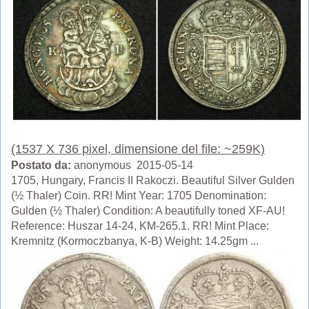
(1537 X 736 pixel, dimensione del file: ~259K)
Postato da:
anonymous 2015-05-14
1705, Hungary, Francis II Rakoczi. Beautiful Silver Gulden
(½ Thaler) Coin. RR! Mint Year: 1705 Denomination:
Gulden (½ Thaler) Condition: A beautifully toned XF-AU!
Reference: Huszar 14-24, KM-265.1. RR! Mint Place:
Kremnitz (Kormoczbanya, K-B) Weight: 14.25gm ...