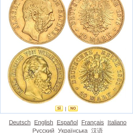
SÌ
|
NO
Deutsch
English
Español
Français
Italiano
Русский
Українська
汉语