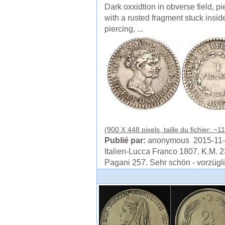
Dark oxxidtion in obverse field, pi
with a rusted fragment stuck insid
piercing, ...
(900 X 448 pixels, taille du fichier: ~1
Publié par:
anonymous 2015-11
Italien-Lucca Franco 1807. K.M. 2
Pagani 257. Sehr schön - vorzügl