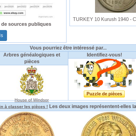
TURKEY 10 Kurush 1940 - Co
t de sources publiques
ls
Vous pourriez être intéressé par...
Arbres généalogiques et
Identifiez-vous!
pièces
Puzzle de pièces
House of Windsor
Les deux images représentent-elles l
n à classer les pièces !