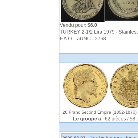
Vendu pour:
$6.0
TURKEY 2-1/2 Lira 1979 - Stainless
F.A.O. - aUNC - 3768
20 Franc Second Empire (1852-1870) O
Le groupe a
62 pièces / 58 
- Prix historiques des p