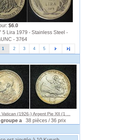
our:
$6.0
 Lira 1979 - Stainless Steel -
 aUNC - 3764
1
2
3
4
5
a Vatican (1926-) Argent Pie XII (1 ...
 groupe a
38 pièces / 36 prix
èce est ajoutée à 10 Kurush