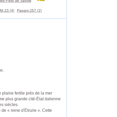
les-Félix de Savoie
M-23 (4)
Pagani-257 (2)
e.
 plaine fertile près de la mer
me plus grande cité-État italienne
es siècles.
de « reine d'Étrurie ». Cette