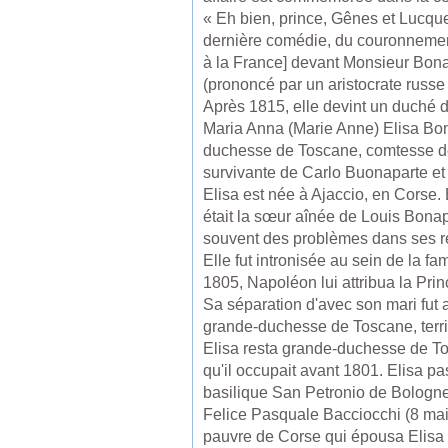
« Eh bien, prince, Gênes et Lucque
dernière comédie, du couronnement
à la France] devant Monsieur Bonap
(prononcé par un aristocrate russe 
Après 1815, elle devint un duché d
Maria Anna (Marie Anne) Elisa Bon
duchesse de Toscane, comtesse de C
survivante de Carlo Buonaparte et
Elisa est née à Ajaccio, en Corse.
était la sœur aînée de Louis Bona
souvent des problèmes dans ses re
Elle fut intronisée au sein de la f
1805, Napoléon lui attribua la Pri
Sa séparation d'avec son mari fut a
grande-duchesse de Toscane, territ
Elisa resta grande-duchesse de Tosc
qu'il occupait avant 1801. Elisa pa
basilique San Petronio de Bologne
Felice Pasquale Bacciocchi (8 mai 
pauvre de Corse qui épousa Elisa