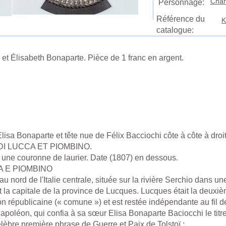
Char
Personnage:
Référence du
K
catalogue:
et Élisabeth Bonaparte. Pièce de 1 franc en argent.
isa Bonaparte et tête nue de Félix Bacciochi côte à côte à droit
 DI LUCCA ET PIOMBINO.
une couronne de laurier. Date (1807) en dessous.
A E PIOMBINO
 nord de l'Italie centrale, située sur la rivière Serchio dans une
st la capitale de la province de Lucques. Lucques était la deuxiè
on républicaine (« comune ») et est restée indépendante au fil d
poléon, qui confia à sa sœur Elisa Bonaparte Baciocchi le titre 
èbre première phrase de Guerre et Paix de Tolstoï :