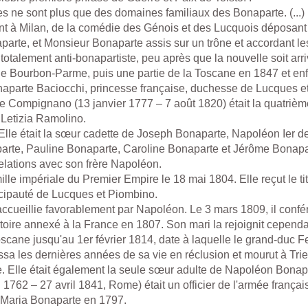
s ne sont plus que des domaines familiaux des Bonaparte. (...)
 à Milan, de la comédie des Génois et des Lucquois déposant 
arte, et Monsieur Bonaparte assis sur un trône et accordant le
totalement anti-bonapartiste, peu après que la nouvelle soit arr
e Bourbon-Parme, puis une partie de la Toscane en 1847 et enfin 
aparte Baciocchi, princesse française, duchesse de Lucques e
ompignano (13 janvier 1777 – 7 août 1820) était la quatrième e
 Letizia Ramolino.
 Elle était la sœur cadette de Joseph Bonaparte, Napoléon Ier d
parte, Pauline Bonaparte, Caroline Bonaparte et Jérôme Bonapar
lations avec son frère Napoléon.
amille impériale du Premier Empire le 18 mai 1804. Elle reçut le t
ncipauté de Lucques et Piombino.
ccueillie favorablement par Napoléon. Le 3 mars 1809, il conféra
oire annexé à la France en 1807. Son mari la rejoignit cependan
ane jusqu'au 1er février 1814, date à laquelle le grand-duc Ferdi
ssa les dernières années de sa vie en réclusion et mourut à Tries
. Elle était également la seule sœur adulte de Napoléon Bonapar
1762 – 27 avril 1841, Rome) était un officier de l'armée françai
 Maria Bonaparte en 1797.