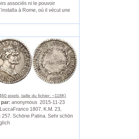
rs associés ni le pouvoir
'installa à Rome, où il vécut une
60 pixels, taille du fichier: ~118K)
 par:
anonymous 2015-11-23
n-LuccaFranco 1807. K.M. 23,
 257. Schöne Patina. Sehr schön
glich