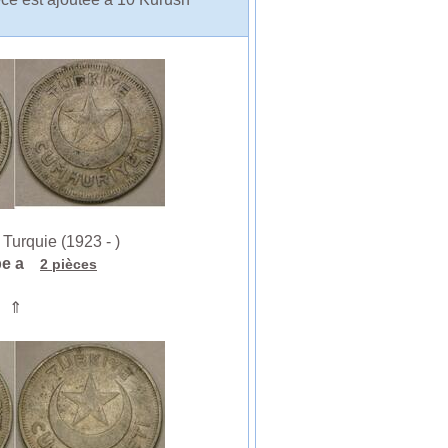
urquie (1923 - )
pe a
2 pièces
⇑