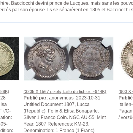
ère, Bacciocchi devint prince de Lucques, mais sans les pouvoi
xercés par son épouse. Ils se séparèrent en 1805 et Bacciocchi s
~188K)
(3205 X 1567 pixels, taille du fichier: ~944K)
(900 X 4
-28
Publié par:
anonymous 2023-10-31
Publié
lisa
Untitled Document 1807, Lucca
Italie
F+/G-
(Republic), Felix & Elisa Bonaparte.
Pagani
ation:
Silver 1 Franco Coin. NGC AU-55! Mint
/ vorzü
805-
Year: 1807 References: KM-23.
dition:
Denomination: 1 Franco (1 Franc)