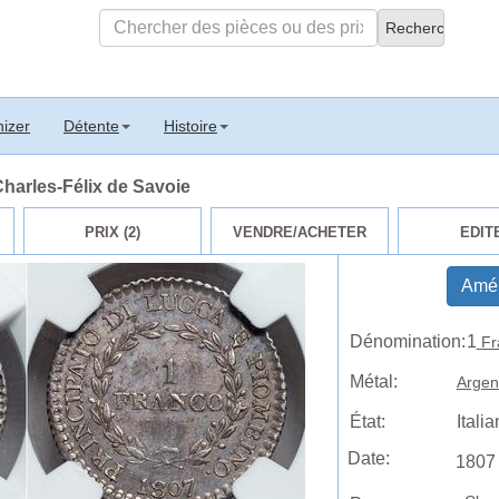
izer
Détente
Histoire
 Charles-Félix de Savoie
PRIX (2)
VENDRE/ACHETER
EDIT
Amél
Dénomination:
1
Fr
Métal:
Argen
État:
Itali
Date:
1807