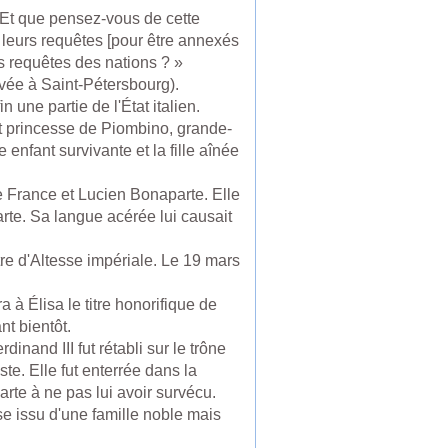
 Et que pensez-vous de cette
leurs requêtes [pour être annexés
s requêtes des nations ? »
ivée à Saint-Pétersbourg).
une partie de l'État italien.
t princesse de Piombino, grande-
nfant survivante et la fille aînée
e France et Lucien Bonaparte. Elle
te. Sa langue acérée lui causait
itre d'Altesse impériale. Le 19 mars
 à Élisa le titre honorifique de
t bientôt.
nand III fut rétabli sur le trône
te. Elle fut enterrée dans la
te à ne pas lui avoir survécu.
se issu d'une famille noble mais