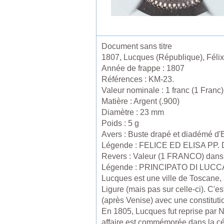
Document sans titre
1807, Lucques (République), Félix 
Année de frappe : 1807
Références : KM-23.
Valeur nominale : 1 franc (1 Franc)
Matière : Argent (.900)
Diamètre : 23 mm
Poids : 5 g
Avers : Buste drapé et diadémé d'El
Légende : FELICE ED ELISA PP.
Revers : Valeur (1 FRANCO) dans 
Légende : PRINCIPATO DI LUCC
Lucques est une ville de Toscane, au
Ligure (mais pas sur celle-ci). C'e
(après Venise) avec une constituti
En 1805, Lucques fut reprise par Na
affaire est commémorée dans la cél