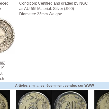
erced,
Condition: Certified and graded by NGC
e
as AU-55! Material: Silver (.900)
Diameter: 23mm Weight: ...
18K)
-19
3,
ich
Articles similaires récemment vendus sur WWW