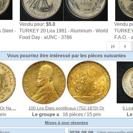
Vendu pour:
$5.0
Vendu p
 Steel -
TURKEY 20 Lira 1981 - Aluminum - World
TURKEY 5
Food Day - aUNC - 3766
F.A.O. -
Vous pourriez être intéressé par les pièces suivantes
r Na ...
100 Lira États pontificaux (752-1870) Or
5 Lir
prix
Le groupe a
16 pièces / 15 prix
Le
Mises à jour récentes
ièces
2026-08-06
- Une nouvelle pi