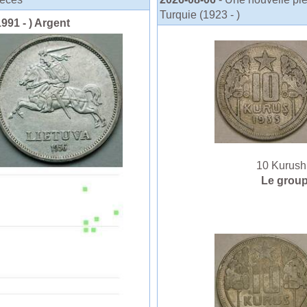
Turquie (1923 - )
1991 - ) Argent
10 Kurush T
Le grou