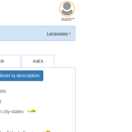
guest
Languages
ER
VUES
iorer la description
anc
t
an city-states