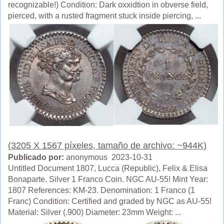
recognizable!) Condition: Dark oxxidtion in obverse field,
pierced, with a rusted fragment stuck inside piercing, ...
(3205 X 1567 píxeles, tamaño de archivo: ~944K)
Publicado por:
anonymous 2023-10-31
Untitled Document 1807, Lucca (Republic), Felix & Elisa
Bonaparte. Silver 1 Franco Coin. NGC AU-55! Mint Year:
1807 References: KM-23. Denomination: 1 Franco (1
Franc) Condition: Certified and graded by NGC as AU-55!
Material: Silver (.900) Diameter: 23mm Weight: ...