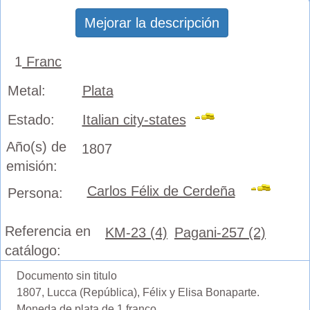
Mejorar la descripción
1
Franc
Metal:
Plata
Estado:
Italian city-states
Año(s) de
1807
emisión:
Carlos Félix de Cerdeña
Persona:
Referencia en
KM-23 (4)
Pagani-257 (2)
catálogo:
Documento sin titulo
1807, Lucca (República), Félix y Elisa Bonaparte.
Moneda de plata de 1 franco.