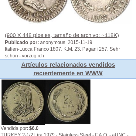
(900 X 448 píxeles, tamaño de archivo: ~118K)
Publicado por:
anonymous 2015-11-19
Italien-Lucca Franco 1807. K.M. 23, Pagani 257. Sehr
schön - vorzüglich
Artículos relacionados vendidos
recientemente en WWW
Vendida por:
$6.0
TURKEY 2-1/2 Lira 1979 - Stainless Steel - F.A.O. - aUNC -