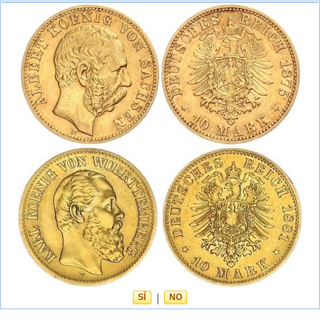
SÍ
|
NO