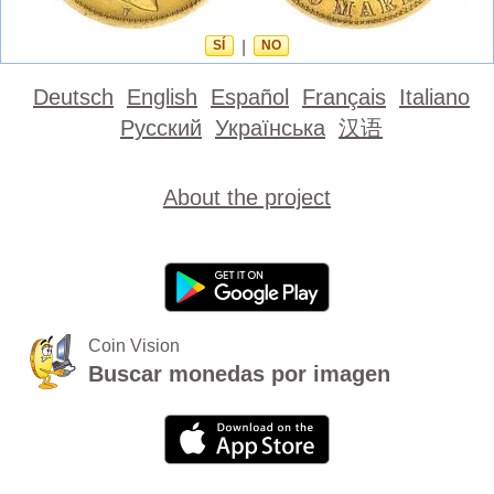
SÍ
|
NO
Deutsch
English
Español
Français
Italiano
Русский
Українська
汉语
About the project
Coin Vision
Buscar monedas por imagen