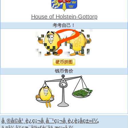
House of Holstein-Gottorp
考考自己！
硬币拼图
钱币售价
å¸®å©å¹¸è¿ç¡¬å¸å¯¹ç¡¬å¸è¿è¡åç±»ï¼
ä¸¤å¼ å¾çæ¯å¦ä»£è¡¨åä¸æç¡¬å¸ï¼