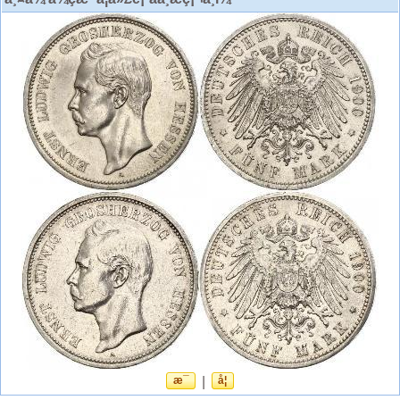
æ¯
|
å¦