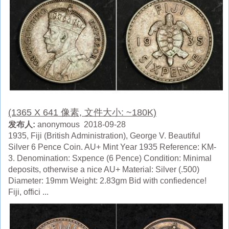
(1365 X 641 像素, 文件大小: ~180K)
发布人:
anonymous 2018-09-28
1935, Fiji (British Administration), George V. Beautiful
Silver 6 Pence Coin. AU+ Mint Year 1935 Reference: KM-
3. Denomination: Sxpence (6 Pence) Condition: Minimal
deposits, otherwise a nice AU+ Material: Silver (.500)
Diameter: 19mm Weight: 2.83gm Bid with confiedence!
Fiji, offici ...