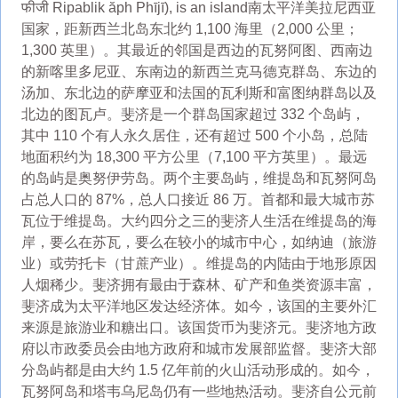
फीजी Ripablik ăph Phījī), is an island南太平洋美拉尼西亚
国家，距新西兰北岛东北约 1,100 海里（2,000 公里；
1,300 英里）。其最近的邻国是西边的瓦努阿图、西南边
的新喀里多尼亚、东南边的新西兰克马德克群岛、东边的
汤加、东北边的萨摩亚和法国的瓦利斯和富图纳群岛以及
北边的图瓦卢。斐济是一个群岛国家超过 332 个岛屿，
其中 110 个有人永久居住，还有超过 500 个小岛，总陆
地面积约为 18,300 平方公里（7,100 平方英里）。最远
的岛屿是奥努伊劳岛。两个主要岛屿，维提岛和瓦努阿岛
占总人口的 87%，总人口接近 86 万。首都和最大城市苏
瓦位于维提岛。大约四分之三的斐济人生活在维提岛的海
岸，要么在苏瓦，要么在较小的城市中心，如纳迪（旅游
业）或劳托卡（甘蔗产业）。维提岛的内陆由于地形原因
人烟稀少。斐济拥有最由于森林、矿产和鱼类资源丰富，
斐济成为太平洋地区发达经济体。如今，该国的主要外汇
来源是旅游业和糖出口。该国货币为斐济元。斐济地方政
府以市政委员会由地方政府和城市发展部监督。斐济大部
分岛屿都是由大约 1.5 亿年前的火山活动形成的。如今，
瓦努阿岛和塔韦乌尼岛仍有一些地热活动。斐济自公元前