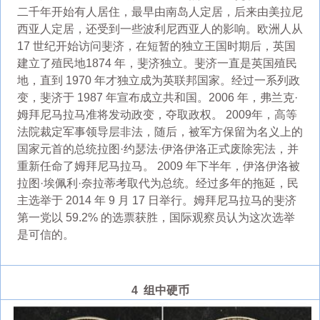
二千年开始有人居住，最早由南岛人定居，后来由美拉尼
西亚人定居，还受到一些波利尼西亚人的影响。欧洲人从
17 世纪开始访问斐济，在短暂的独立王国时期后，英国
建立了殖民地1874 年，斐济独立。斐济一直是英国殖民
地，直到 1970 年才独立成为英联邦国家。经过一系列政
变，斐济于 1987 年宣布成立共和国。2006 年，弗兰克·
姆拜尼马拉马准将发动政变，夺取政权。 2009年，高等
法院裁定军事领导层非法，随后，被军方保留为名义上的
国家元首的总统拉图·约瑟法·伊洛伊洛正式废除宪法，并
重新任命了姆拜尼马拉马。 2009 年下半年，伊洛伊洛被
拉图·埃佩利·奈拉蒂考取代为总统。经过多年的拖延，民
主选举于 2014 年 9 月 17 日举行。姆拜尼马拉马的斐济
第一党以 59.2% 的选票获胜，国际观察员认为这次选举
是可信的。
4 组中硬币