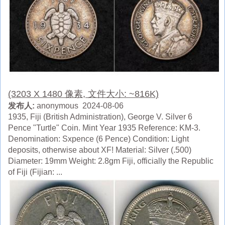
(3203 X 1480 像素, 文件大小: ~816K)
发布人:
anonymous 2024-08-06
1935, Fiji (British Administration), George V. Silver 6
Pence "Turtle" Coin. Mint Year 1935 Reference: KM-3.
Denomination: Sxpence (6 Pence) Condition: Light
deposits, otherwise about XF! Material: Silver (.500)
Diameter: 19mm Weight: 2.8gm Fiji, officially the Republic
of Fiji (Fijian: ...