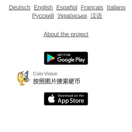
Deutsch
English
Español
Français
Italiano
Русский
Українська
汉语
About the project
Coin Vision
按照图片搜索硬币