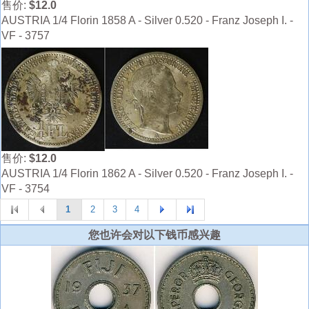
售价:
$12.0
AUSTRIA 1/4 Florin 1858 A - Silver 0.520 - Franz Joseph I. -
VF - 3757
售价:
$12.0
AUSTRIA 1/4 Florin 1862 A - Silver 0.520 - Franz Joseph I. -
VF - 3754
1
2
3
4
您也许会对以下钱币感兴趣