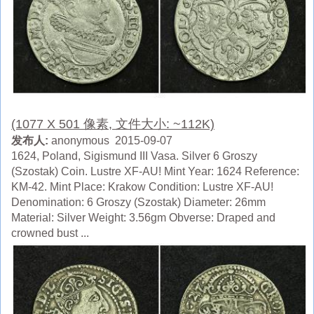
(1077 X 501 像素, 文件大小: ~112K)
发布人:
anonymous 2015-09-07
1624, Poland, Sigismund III Vasa. Silver 6 Groszy
(Szostak) Coin. Lustre XF-AU! Mint Year: 1624 Reference:
KM-42. Mint Place: Krakow Condition: Lustre XF-AU!
Denomination: 6 Groszy (Szostak) Diameter: 26mm
Material: Silver Weight: 3.56gm Obverse: Draped and
crowned bust ...