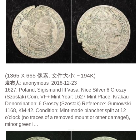
(1365 X 665 像素, 文件大小: ~194K)
发布人:
anonymous 2018-12-23
1627, Poland, Sigismund III Vasa. Nice Silver 6 Groszy
(Szostak) Coin. VF+ Mint Year: 1627 Mint Place: Krakau
Denomination: 6 Groszy (Szostak) Reference: Gumowski
1168, KM-42. Condition: Mint-made planchet split at 12
o'clock (no traces of a removed mount or other damage!),
minor greeni ...