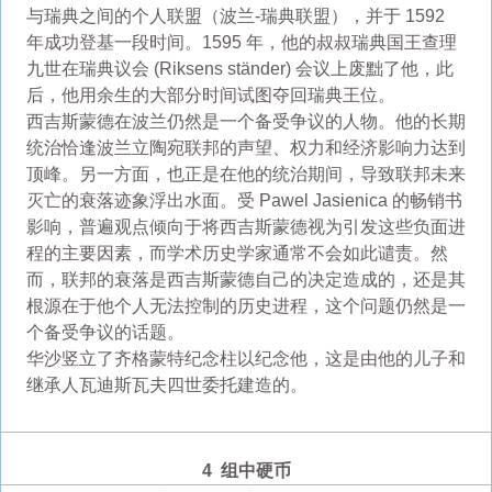
与瑞典之间的个人联盟（波兰-瑞典联盟），并于 1592
年成功登基一段时间。1595 年，他的叔叔瑞典国王查理
九世在瑞典议会 (Riksens ständer) 会议上废黜了他，此
后，他用余生的大部分时间试图夺回瑞典王位。
西吉斯蒙德在波兰仍然是一个备受争议的人物。他的长期
统治恰逢波兰立陶宛联邦的声望、权力和经济影响力达到
顶峰。另一方面，也正是在他的统治期间，导致联邦未来
灭亡的衰落迹象浮出水面。受 Pawel Jasienica 的畅销书
影响，普遍观点倾向于将西吉斯蒙德视为引发这些负面进
程的主要因素，而学术历史学家通常不会如此谴责。然
而，联邦的衰落是西吉斯蒙德自己的决定造成的，还是其
根源在于他个人无法控制的历史进程，这个问题仍然是一
个备受争议的话题。
华沙竖立了齐格蒙特纪念柱以纪念他，这是由他的儿子和
继承人瓦迪斯瓦夫四世委托建造的。
4 组中硬币