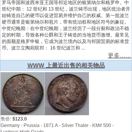
罗马帝国和波西米亚王国等邻近地区的银第纳尔和格罗申。中
世纪中期： 12 世纪和 13 世纪，波兰铸币出现，地区统治者开
始铸造自己的硬币以促进贸易并维护自己的权威。第一批波兰
硬币通常是银第纳尔和苞片，带有统治权和地区符号的象征。
中世纪晚期：在中世纪晚期，波兰经历了一段分裂和政治不稳
定的时期，导致各种公爵和王子铸造的当地货币激增。最常见
的面额是格罗申银，它成为波兰境内以及与邻国贸易的标准货
币。波兰立陶宛联邦： 16 世纪波兰和 ...
更多……
WWW 上最近出售的相关物品
售价:
$123.0
Germany - Prussia - 1871 A - Silver Thaler - KM# 500 -
Lustrous High Grade