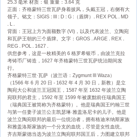
25.3 毫米 材质：银 重量：3.64 克
正面：齐格蒙特三世瓦萨身着披风，头戴王冠，右侧有大
领子。铭文：SIGIS : III : D : G :（盾牌）. REX POL . MD
. L .
背面：王冠上方为面额数字 (VI)，以及代表波兰、立陶宛
和瓦萨王朝的三个盾牌。文字：GROS . ARGE . REX .
REG . POL . 1627 .
供您参考，这是一枚精美的 6 格罗希银币，由波兰克拉
考铸币厂铸造，1627 年齐格蒙特三世瓦萨统治期间发
行。
齐格蒙特三世·瓦萨（波兰语：Zygmunt III Waza）
（1566 年 6 月 20 日 - 1632 年 4 月 30 日，新教）是立
陶宛大公和波兰王冠国王，1587 年至 1632 年波兰立陶
宛联邦的君主，1592 年至 1599 年被废黜前任瑞典国王
（瑞典国王被简称为齐格蒙特）。他是瑞典国王约翰三世
与第一任妻子波兰公主凯瑟琳·雅盖洛尼卡的儿子。他是
波兰立陶宛联邦的最后一位统治者，拥有格迪米纳斯家族
和雅盖洛斯家族的一个分支的血统，尽管是女性血统。
齐吉斯蒙德当选为波兰立陶宛联邦国王后，力图建立联邦