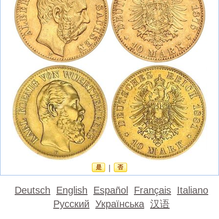
是
|
否
Deutsch
English
Español
Français
Italiano
Русский
Українська
汉语