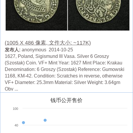
(1005 X 486 像素, 文件大小: ~117K)
发布人:
anonymous 2014-10-25
1627, Poland, Sigismund III Vasa. Silver 6 Groszy
(Szostak) Coin. VF+ Mint Year: 1627 Mint Place: Krakau
Denomination: 6 Groszy (Szostak) Reference: Gumowski
1168, KM-42. Condition: Scratches in reverse, otherwise
VF+ Diameter: 25.3mm Material: Silver Weight: 3.64gm
Obv ...