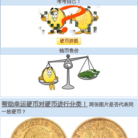
考考自己！
硬币拼图
钱币售价
帮助幸运硬币对硬币进行分类！
两张图片是否代表同
一枚硬币？