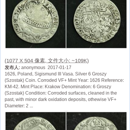
(1077 X 504 像素, 文件大小: ~109K)
发布人:
anonymous 2017-01-17
1626, Poland, Sigismund III Vasa. Silver 6 Groszy
(Szostak) Coin. Corroded VF+ Mint Year: 1626 Reference:
KM-42. Mint Place: Krakow Denomination: 6 Groszy
(Szostak) Condition: Corroded surfaces, cleaned in the
past, with minor dark oxidation deposits, othewise VF+
Diameter: 2 ...