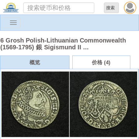
Toggle
navigation
6 Grosh Polish-Lithuanian Commonwealth
(1569-1795) 銀 Sigismund II ...
概览
价格 (4)