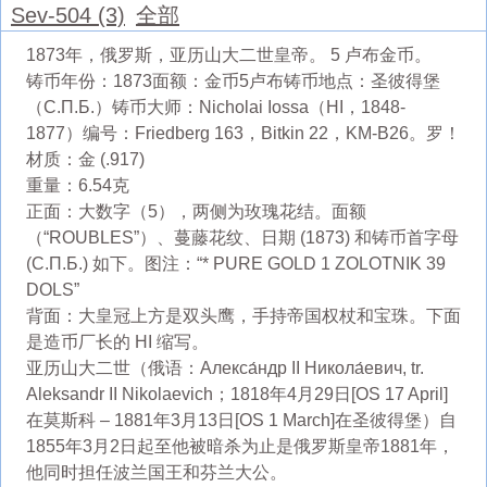
Sev-504 (3)
全部
1873年，俄罗斯，亚历山大二世皇帝。 5 卢布金币。
铸币年份：1873面额：金币5卢布铸币地点：圣彼得堡
（С.П.Б.）铸币大师：Nicholai Iossa（HI，1848-
1877）编号：Friedberg 163，Bitkin 22，KM-B26。罗！
材质：金 (.917)
重量：6.54克
正面：大数字（5），两侧为玫瑰花结。面额
（“ROUBLES”）、蔓藤花纹、日期 (1873) 和铸币首字母
(С.П.Б.) 如下。图注：“* PURE GOLD 1 ZOLOTNIK 39
DOLS”
背面：大皇冠上方是双头鹰，手持帝国权杖和宝珠。下面
是造币厂长的 HI 缩写。
亚历山大二世（俄语：Алекса́ндр II Никола́евич, tr.
Aleksandr II Nikolaevich；1818年4月29日[OS 17 April]
在莫斯科 – 1881年3月13日[OS 1 March]在圣彼得堡）自
1855年3月2日起至他被暗杀为止是俄罗斯皇帝1881年，
他同时担任波兰国王和芬兰大公。