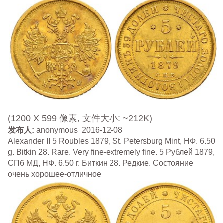
(1200 X 599 像素, 文件大小: ~212K)
发布人:
anonymous 2016-12-08
Alexander II 5 Roubles 1879, St. Petersburg Mint, HФ. 6.50
g. Bitkin 28. Rare. Very fine-extremely fine. 5 Рублей 1879,
СПб МД, HФ. 6.50 г. Биткин 28. Редкие. Состояние
очень хорошее-отличное