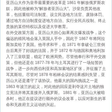
亚历山大作为皇帝最重要的改革是 1861 年解放俄罗斯农
奴，因此他被称为“解放者亚历山大”。沙皇负责其他改
革，包括重组司法制度、设立民选地方法官、废除体罚、
通过地方自治制度促进地方自治、实行全民兵役制、终止
贵族的某些特权以及促进大学教育。
在外交政策方面，亚历山大担心如果再次爆发战争，这个
偏远的殖民地会落入英国人手中，因此于 1867 年将阿拉
斯加卖给了美国。他寻求和平，在 1871 年拿破仑三世倒
台后离开了好战的法国，并于 1872 年与德国和奥地利加
入了三皇联盟，稳定了欧洲局势。尽管他奉行和平外交政
策，但他还是在 1877-78 年与土耳其进行了一场短暂的
战争，进一步向西伯利亚和高加索地区扩张，并征服了土
耳其斯坦。尽管对 1878 年柏林会议的结果感到失望，亚
历山大还是遵守了该协议。他最大的国内挑战之一是
1863 年波兰的起义，对此他的回应是剥夺这片土地的独
立宪法并将其直接并入俄罗斯。 1881 年，亚历山大被暗
杀时，他正在提议进行额外的议会改革，以应对新生的革
命和无政府主义运动的兴起。