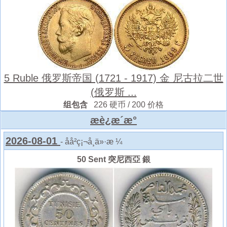
5 Ruble 俄罗斯帝国 (1721 - 1917) 金 尼古拉二世
(俄罗斯 ...
组包含
226 硬币 / 200 价格
æè¿æ´æ°
2026-08-01
- åå²ç¡¬å¸ä»·æ ¼
50 Sent 突尼西亞 銀