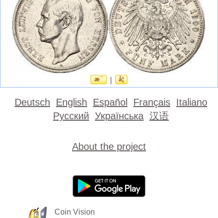
æ¯
|
å¦
Deutsch
English
Español
Français
Italiano
Русский
Українська
汉语
About the project
Coin Vision