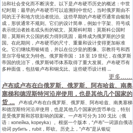
治和社会变化而不断演变。以下是卢布硬币历史的概述：中世
纪时期：最早的卢布硬币可以追溯到中世纪，当时俄罗斯由不
同的王子和地方统治者统治。这些早期的卢布硬币通常由银制
成，形状通常不规则。它们的设计简单，例如十字架、符号或
表示统治者姓名或头衔的铭文。莫斯科时期：莫斯科公国时
期，莫斯科大公国的权力得到巩固，最终成为俄罗斯的沙皇
国。在此期间，卢布硬币的尺寸、重量和设计变得更加标准
化。它们继续用银铸造，并以在位沙皇的图像、宗教符号和西
里尔字母铭文为特色。俄罗斯帝国： 18 至 19 世纪，在俄罗斯
帝国的统治下，俄罗斯铸币体系取得了重大发展。卢布硬币有
多种面值，包括银卢布和铜戈比。这些硬币设计精 ...
更多……
卢布或卢布在白俄罗斯、俄罗斯、阿布哈兹、南奥
塞梯和德涅斯特河沿岸使用，也是其他几个国家的
货 ...
卢布或卢布在白俄罗斯、俄罗斯、阿布哈兹、南奥塞梯
和德涅斯特河沿岸使用，也是其他几个国家的货币单位，特别
是受俄罗斯和苏联影响的国家。一卢布可分为 100 戈比（俄
语：копейка, kopeyka）。根据一个版本，“卢布”一词源自俄语
动词 рубить，rubit，即砍。历史上，“卢布”是从银锭