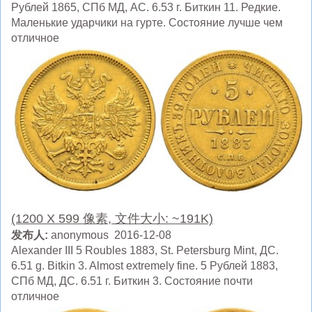
Рублей 1865, СПб МД, AC. 6.53 г. Биткин 11. Редкие.
Маленькие ударчики на гурте. Состояние лучше чем
отличное
(1200 X 599 像素, 文件大小: ~191K)
发布人:
anonymous 2016-12-08
Alexander III 5 Roubles 1883, St. Petersburg Mint, ДC.
6.51 g. Bitkin 3. Almost extremely fine. 5 Рублей 1883,
СПб МД, ДC. 6.51 г. Биткин 3. Состояние почти
отличное