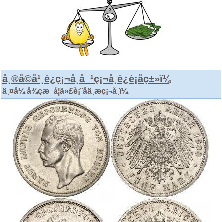
å¸®å©å¹¸è¿ç¡¬å¸å¯¹ç¡¬å¸è¿è¡åç±»ï¼
ä¸¤å¼ å¾çæ¯å¦ä»£è¡¨åä¸æç¡¬å¸ï¼