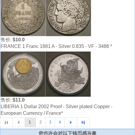
售价:
$10.0
FRANCE 1 Franc 1881 A - Silver 0.835 - VF - 3486 *
售价:
$11.0
LIBERIA 1 Dollar 2002 Proof - Silver plated Copper -
European Currency / France*
1
2
3
4
您也许会对以下钱币感兴趣