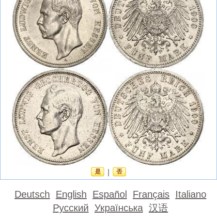
是
|
否
Deutsch
English
Español
Français
Italiano
Русский
Українська
汉语