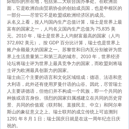
际组织的所在地，包括第二大联合国办事处。在欧洲层
面，它是欧洲自由贸易协会的创始成员国，也是申根区的
一部分——尽管它不是欧盟或欧洲经济区的成员。
从名义上看，按人均国内生产总值计算，瑞士是世界上最
富有的国家之一，人均名义国内生产总值为 75,835 美
元。2010 年，瑞士是世界上人均财富最高的国家（人均
372,692 美元）。按 GDP 百分比计算，瑞士也是世界上
账户余额最大的国家之一。苏黎世和日内瓦分别被评为世
界上生活质量第二和第三高的城市。2010 年，世界经济
论坛将瑞士评为世界上最具竞争力的国家，而欧盟则将瑞
士评为欧洲最具创新力的国家。
瑞士由三个主要的语言和文化区域组成：德语、法语和意
大利语，此外还有使用罗曼什语的山谷。因此，尽管瑞士
人主要讲德语，但他们并不构成一个民族，即一个共同的
种族或语言身份。强烈的国家归属感建立在共同的历史背
景、共同的价值观（联邦制、直接民主、中立）和阿尔卑
斯山的象征意义之上。瑞士联邦的成立传统上可追溯到
1291 年 8 月 1 日；瑞士国庆日就是在这一周年纪念日庆
祝的。