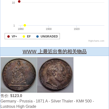
WWW 上最近出售的相关物品
售价:
$123.0
Germany - Prussia - 1871 A - Silver Thaler - KM# 500 -
Lustrous High Grade