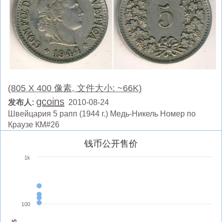
(805 X 400 像素, 文件大小: ~66K)
gcoins
发布人:
2010-08-24
Швейцария 5 рапп (1944 г.) Медь-Никель Номер по
Краузе КМ#26