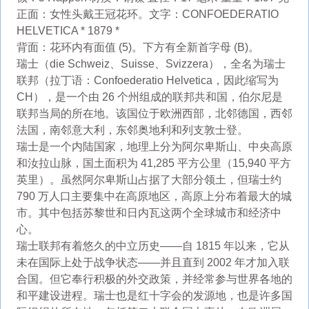
正面：女性头戴王冠花环。文字：CONFOEDERATIO
HELVETICA * 1879 *
背面：花环内有面值 (5)。下方有全新首字母 (B)。
瑞士（die Schweiz、Suisse、Svizzera），全名为瑞士
联邦（拉丁语：Confoederatio Helvetica，因此缩写为
CH），是一个由 26 个州组成的联邦共和国，伯尔尼是
联邦当局的所在地。该国位于欧洲西部，北邻德国，西邻
法国，南邻意大利，东邻奥地利和列支敦士登。
瑞士是一个内陆国家，地理上分为阿尔卑斯山、中央高原
和汝拉山脉，国土面积为 41,285 平方公里（15,940 平方
英里）。虽然阿尔卑斯山占据了大部分领土，但瑞士约
790 万人口主要集中在高原地区，高原上分布着最大的城
市。其中包括苏黎世和日内瓦这两个全球城市和经济中
心。
瑞士联邦有着悠久的中立历史——自 1815 年以来，它从
未在国际上处于战争状态——并且直到 2002 年才加入联
合国。但它奉行积极的外交政策，并经常参与世界各地的
和平建设进程。瑞士也是红十字会的发源地，也是许多国