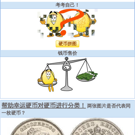
考考自己！
硬币拼图
钱币售价
帮助幸运硬币对硬币进行分类！
两张图片是否代表同
一枚硬币？