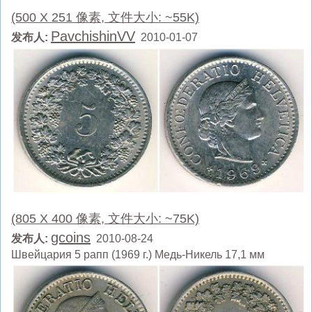
(500 X 251 像素, 文件大小: ~55K)
PavchishinVV
发布人:
2010-01-07
(805 X 400 像素, 文件大小: ~75K)
gcoins
发布人:
2010-08-24
Швейцария 5 рапп (1969 г.) Медь-Никель 17,1 мм