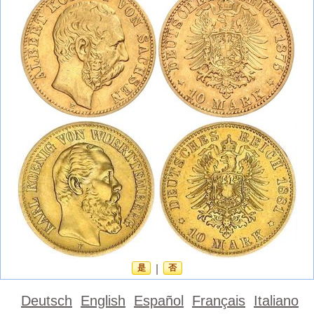
是
|
否
Deutsch
English
Español
Français
Italiano