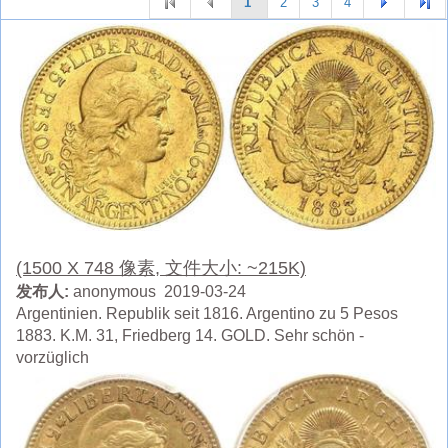
1
2
3
4
(1500 X 748 像素, 文件大小: ~215K)
发布人:
anonymous 2019-03-24
Argentinien. Republik seit 1816. Argentino zu 5 Pesos
1883. K.M. 31, Friedberg 14. GOLD. Sehr schön -
vorzüglich