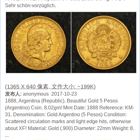
Sehr schön-vorzüglich.
(1365 X 640 像素, 文件大小: ~199K)
发布人:
anonymous 2017-10-23
1888, Argentina (Republic). Beautiful Gold 5 Pesos
(Argentino) Coin. 8.02gm! Mint Date: 1888 Reference: KM-
31. Denomination: Gold Argentino (5 Pesos) Condition:
Scattered circulation marks and light edge hits, otherwise
about XF! Material: Gold (.900) Diameter: 22mm Weight: 8.
...