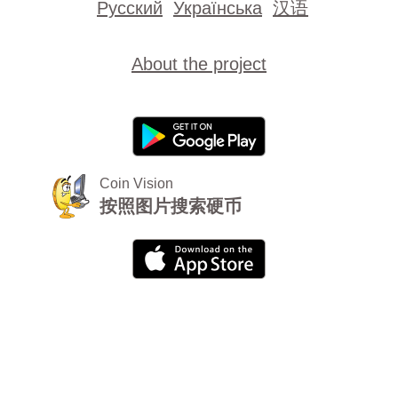
Русский
Українська
汉语
About the project
Coin Vision
按照图片搜索硬币