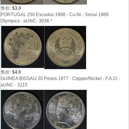
售价:
$3.0
PORTUGAL 250 Escudos 1988 - Cu-Ni - Seoul 1988
Olympics - aUNC- 3036 *
售价:
$4.0
GUINEA BISSAU 20 Pesos 1977 - Copper/Nickel - F.A.O. -
aUNC - 3115