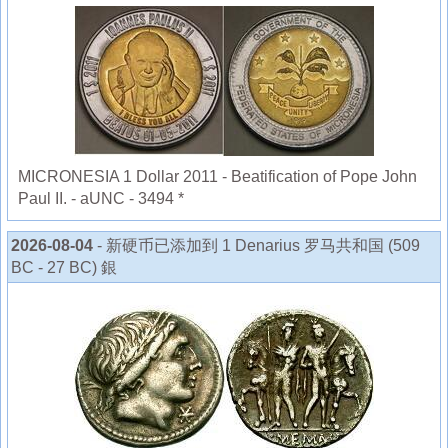
MICRONESIA 1 Dollar 2011 - Beatification of Pope John
Paul II. - aUNC - 3494 *
2026-08-04
- 新硬币已添加到 1 Denarius 罗马共和国 (509
BC - 27 BC) 銀