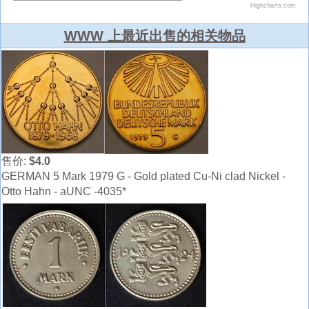
WWW 上最近出售的相关物品
售价:
$4.0
GERMAN 5 Mark 1979 G - Gold plated Cu-Ni clad Nickel -
Otto Hahn - aUNC -4035*