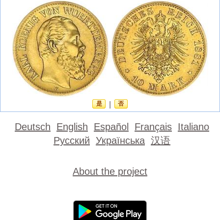
是
|
否
Deutsch
English
Español
Français
Italiano
Русский
Українська
汉语
About the project