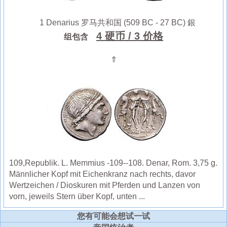
1 Denarius 罗马共和国 (509 BC - 27 BC) 銀
4 硬币
/ 3 价格
组包含
⇑
109,Republik. L. Memmius -109--108. Denar, Rom. 3,75 g.
Männlicher Kopf mit Eichenkranz nach rechts, davor
Wertzeichen / Dioskuren mit Pferden und Lanzen von
vorn, jeweils Stern über Kopf, unten ...
您有可能会想试一试