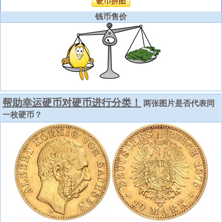
硬币拼图
钱币售价
帮助幸运硬币对硬币进行分类！
两张图片是否代表同
一枚硬币？