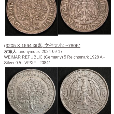
(3205 X 1564 像素, 文件大小: ~780K)
发布人:
anonymous 2024-09-17
WEIMAR REPUBLIC (Germany) 5 Reichsmark 1928 A -
Silver 0.5 - VF/XF - 2084*