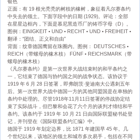
银色
正面：有 19 根光秃秃的树枝的橡树，象征着凡尔赛条约
中失去的领土。下面字段中的日期 (1929)。评论：全部
在星星边框内，下面是慕尼黑造币厂的铸币字母（D）。
图例：EINIGKEIT • UND • RECHT • UND • FREIHEIT •
翻译：“团结、正义和自由”
背面：纹章德国鹰留在珠圈内。图例： DEUTSCHES •
REICH（带螺母的橡木枝） FÜNF • REICHSMARK（带
螺母的橡木枝）
《凡尔赛条约》是第一次世界大战结束时的和平条约之
一，它结束了德国与协约国之间的战争状态。该协议于
1919 年 6 月 28 日签署，即弗朗茨·斐迪南大公遇刺五年
后。第一次世界大战中德国一方的其他同盟国是在单独的
条约中处理的。尽管1918年11月11日签署的停战协定结
束了实际战斗，但巴黎和会花了六个月的谈判才缔结和平
条约。该条约于 1919 年 10 月 21 日由国际联盟秘书处登
记，并刊登在《国际联盟条约汇编》中。
德国于 1919 年划定边界，比 1871 年建国早 45 年。几
个世纪以来，该地区的领土和城市多次易手，包括在不同