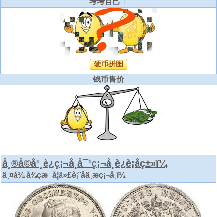
考考自己！
硬币拼图
钱币售价
å¸®å©å¹¸è¿ç¡¬å¸å¯¹ç¡¬å¸è¿è¡åç±»ï¼
ä¸¤å¼ å¾çæ¯å¦ä»£è¡¨åä¸æç¡¬å¸ï¼