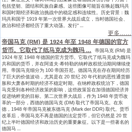
包括坚韧、团结和民族自豪感。这些图像可能旨在唤起魏玛共
和国时期经济和政治挑战中的稳定感和连续性。历史背景：魏
玛共和国于 1919 年第一次世界大战后成立，当时德国社会、
政治和经济都经历了重大动荡。发行“ ...
更多……
帝国马克 (RM) 是 1924 年至 1948 年德国的官方
货币。它取代了纸马克成为魏玛 ...
帝国马克 (RM) 是
1924 年至 1948 年德国的官方货币。它取代了纸马克成为魏玛
共和国的货币，并在阿道夫·希特勒的纳粹政权统治期间继续使
用。帝国马克细分为 100 帝国芬尼。德国马克在存在期间经历
了巨大的价值波动，尤其是在 20 世纪 20 年代初的恶性通货膨
胀和大萧条时期的经济不稳定时期。在纳粹政权统治下，德国
马克受到各种经济政策的影响，这些政策旨在加强德国经济并
促进纳粹党的目标。第二次世界大战后，作为 1948 年货币改
革的一部分，西德的德国马克 (DM) 取代了帝国马克。在东
德，1948 年帝国马克被东德马克 (Mark der DDR) 取代。货币
改革后，帝国马克不再是德国的法定货币，但它仍然是 20 世
纪上半叶德国经济和政治历史的重要象征。以下是一些著名的
德国马 ...