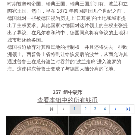
时期被奥匈帝国、瑞典王国、瑞典王国所拥有。波兰和立
陶宛王国。然而，早在 1871 年德国建国几个世纪之前，
德国就对一些被德国视为历史上“日耳曼”的土地和城市提
出了主权要求。其他国家对德国对这片领土的主权主张提
出了异议。在凡尔赛和约中，德国同意将有争议的土地和
城市归还给各国。
德国被迫放弃对其殖民地的控制权，并且还将失去一些欧
洲领土。西普鲁士省将割让给恢复后的波兰，从而允许其
通过普鲁士在瓜分波兰时吞并的“波兰走廊”进入波罗的
海。这使得东普鲁士变成了与德国大陆分离的飞地。
357 组中硬币
查看本组中的所有钱币
1
2
3
4