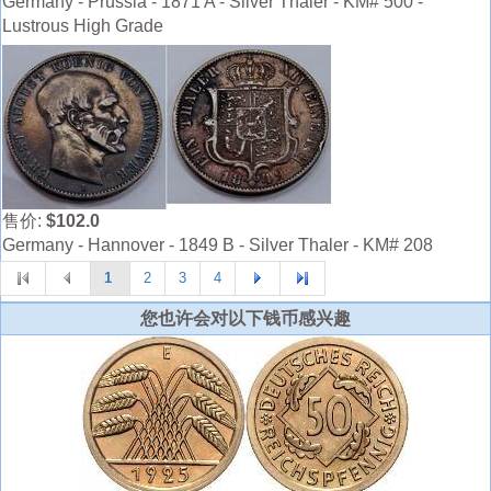
Germany - Prussia - 1871 A - Silver Thaler - KM# 500 -
Lustrous High Grade
售价:
$102.0
Germany - Hannover - 1849 B - Silver Thaler - KM# 208
1
2
3
4
您也许会对以下钱币感兴趣