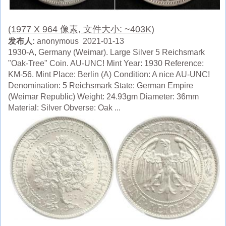
(1977 X 964 像素, 文件大小: ~403K)
发布人:
anonymous 2021-01-13
1930-A, Germany (Weimar). Large Silver 5 Reichsmark
"Oak-Tree" Coin. AU-UNC! Mint Year: 1930 Reference:
KM-56. Mint Place: Berlin (A) Condition: A nice AU-UNC!
Denomination: 5 Reichsmark State: German Empire
(Weimar Republic) Weight: 24.93gm Diameter: 36mm
Material: Silver Obverse: Oak ...