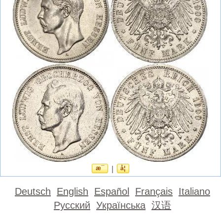
æ¯
|
å¦
Deutsch
English
Español
Français
Italiano
Русский
Українська
汉语