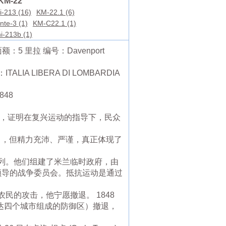
KM-22
i-213 (16)
KM-22.1 (6)
nte-3 (1)
KM-C22.1 (1)
i-213b (1)
5 里拉 编号：Davenport
IBERA DI LOMBARDIA
848
据，证明在复兴运动的指导下，民众
了，但精力充沛、严谨，真正体现了
列。他们组建了米兰临时政府，由
neo）领导的战争委员会。抵抗运动是通过
的攻击，他宁愿撤退。 1848
尔加尔达四个城市组成的防御区）撤退，