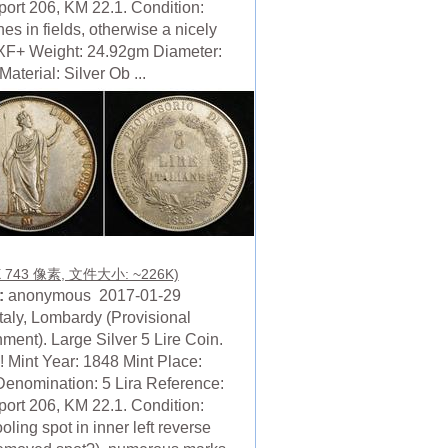
ort 206, KM 22.1. Condition:
es in fields, otherwise a nicely
XF+ Weight: 24.92gm Diameter:
terial: Silver Ob ...
X 743 像素, 文件大小: ~226K)
:
anonymous 2017-01-29
Italy, Lombardy (Provisional
ment). Large Silver 5 Lire Coin.
 Mint Year: 1848 Mint Place:
Denomination: 5 Lira Reference:
ort 206, KM 22.1. Condition:
ooling spot in inner left reverse