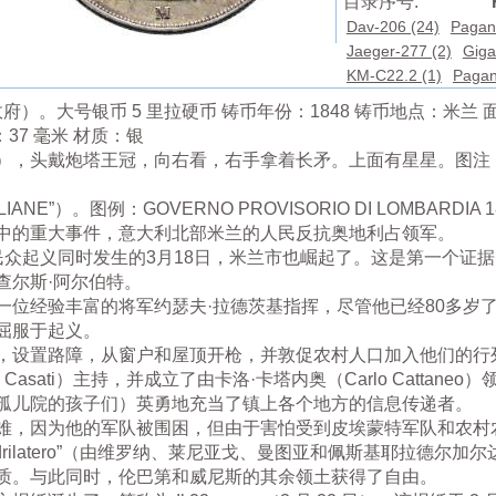
目录序号:
Dav-206 (24)
Pagan
Jaeger-277 (2)
Giga
KM-C22.2 (1)
Pagan
）。大号银币 5 里拉硬币 铸币年份：1848 铸币地点：米兰 面额：
径：37 毫米 材质：银
戴炮塔王冠，向右看，右手拿着长矛。上面有星星。图注：ITALIA L
ANE”）。图例：GOVERNO PROVISORIO DI LOMBARDIA 1
中的重大事件，意大利北部米兰的人民反抗奥地利占领军。
国民众起义同时发生的3月18日，米兰市也崛起了。这是第一个证
查尔斯·阿尔伯特。
一位经验丰富的将军约瑟夫·拉德茨基指挥，尽管他已经80多岁
屈服于起义。
，设置路障，从窗户和屋顶开枪，并敦促农村人口加入他们的行
 Casati）主持，并成立了由卡洛·卡塔内奥（Carlo Catta
孤儿院的孩子们）英勇地充当了镇上各个地方的信息传递者。
难，因为他的军队被围困，但由于害怕受到皮埃蒙特军队和农村农民
Quadrilatero”（由维罗纳、莱尼亚戈、曼图亚和佩斯基耶拉德
质。与此同时，伦巴第和威尼斯的其余领土获得了自由。