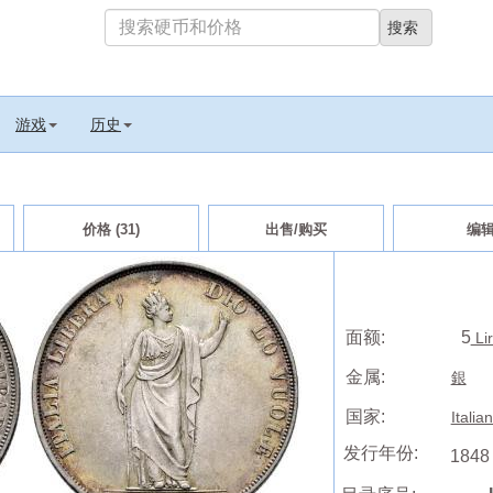
游戏
历史
价格 (31)
出售/购买
编
面额:
5
Li
金属:
銀
国家:
Italia
发行年份:
1848