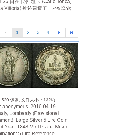
日在卡洛·坦卡 (Carlo Tenca)
 Vittoria) 处还建造了一座纪念起
1
2
3
4
X 520 像素, 文件大小: ~132K)
:
anonymous 2016-04-19
Italy, Lombardy (Provisional
ment). Large Silver 5 Lire Coin.
nt Year: 1848 Mint Place: Milan
nation: 5 Lira Reference: