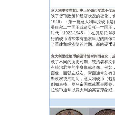
意大利里拉在其历史上的钱币变革不仅反
映了货币政策和经济状况的变化，也
1946）：第一批意大利里拉硬币是
曼纽尔二世国王或翁贝托一世国王
时代（1922-1945）：在贝
行的硬币通常带有墨索里尼的图像或
了重建和经济复苏时期。新的硬币设计 
意大利里拉银币的设计随时间而变化，反
映了不同的历史时期、统治者和文化影
有统治君主的半身像或肖像。例如
面像，面朝左或右。背面通常刻有国
斯政权统治期间，意大利硬币（包
例如束棒、罗马帝国鹰或军事图案。
拉银币通常以意大利的寓言形象或 ..