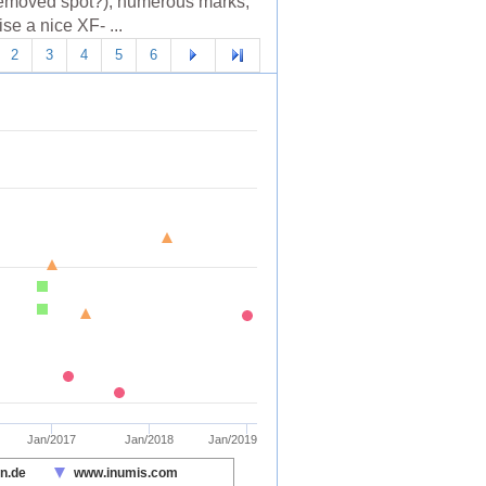
(removed spot?), numerous marks,
se a nice XF- ...
2
3
4
5
6