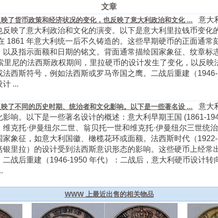
文章
意大利
映了货币政策和经济状况的变化，也反映了意大利政治和文化 ...
反映了意大利政治和文化的演变。以下是意大利里拉钱币变化的简
在 1861 年意大利统一后不久铸造的。这些早期硬币的正面通
，以及指示面额和日期的铭文。背面通常描绘国家象征、纹章标
尼托·墨索里尼的法西斯政权期间，里拉硬币的设计发生了变化，以反
法西斯符号，例如法西斯或罗马帝国之鹰。二战后重建（1946-
...
意大利
映了不同的历史时期、统治者和文化影响。以下是一些著名设 ...
响。以下是一些著名设计的概述：意大利早期王国 (1861-19
，维克托·伊曼纽尔二世、翁贝托一世和维克托·伊曼纽尔三世统
家象征，如意大利国徽、橄榄花环或面额。法西斯时代（1922-1
括银里拉）的设计受到法西斯意识形态的影响。这些硬币上经常
二战后重建（1946-1950 年代）：二战后，意大利硬币设计
.
WWW 上最近出售的相关物品