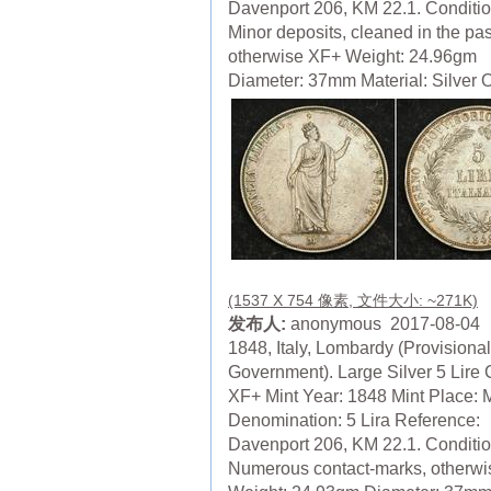
Davenport 206, KM 22.1. Conditio
Minor deposits, cleaned in the pas
otherwise XF+ Weight: 24.96gm
Diameter: 37mm Material: Silver O
(1537 X 754 像素, 文件大小: ~271K)
发布人:
anonymous 2017-08-04
1848, Italy, Lombardy (Provisional
Government). Large Silver 5 Lire 
XF+ Mint Year: 1848 Mint Place: 
Denomination: 5 Lira Reference:
Davenport 206, KM 22.1. Conditio
Numerous contact-marks, otherw