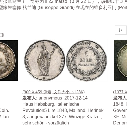
，简称为 Il 22 marzo（3 月 22 日），该报纸于 3 月 26 
格兰迪 (Giuseppe Grandi) 在现在的维多利亚门 (Porta
钱币
(900 X 459 像素, 文件大小: ~123K)
(1077 
发布人:
anonymous 2017-12-14
发布人
Haus Habsburg, Italienische
1848, 
Coin.
Revolution5 Lire 1848, Mailand. Herinek
Govern
Milan
3, Jaeger/Jaeckel 277. Winzige Kratzer,
XF- Mi
sehr schön - vorzüglich
Denomi