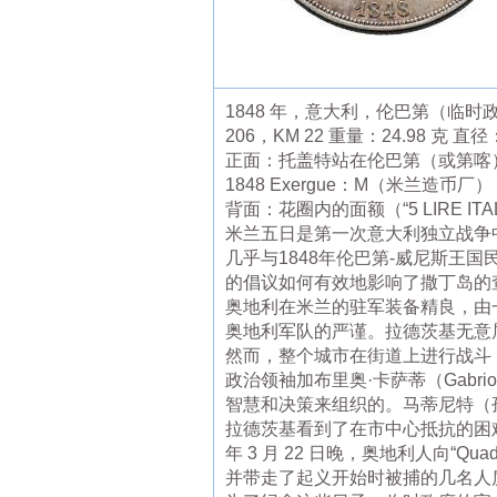
1848 年，意大利，伦巴第（临时政府
206，KM 22 重量：24.98 克 直
正面：托盖特站在伦巴第（或第喀），头
1848 Exergue：M（米兰造币厂）
背面：花圈内的面额（“5 LIRE ITALI
米兰五日是第一次意大利独立战争
几乎与1848年伦巴第-威尼斯王
的倡议如何有效地影响了撒丁岛的
奥地利在米兰的驻军装备精良，由
奥地利军队的严谨。拉德茨基无意
然而，整个城市在街道上进行战斗
政治领袖加布里奥·卡萨蒂（Gabrio
智慧和决策来组织的。马蒂尼特（
拉德茨基看到了在市中心抵抗的困
年 3 月 22 日晚，奥地利人向“
并带走了起义开始时被捕的几名人