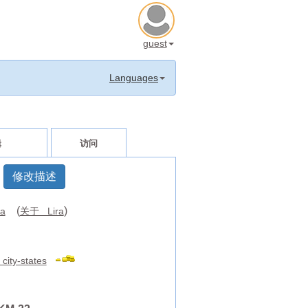
guest
Languages
辑
访问
修改描述
(
)
ra
关于 Lira
n city-states