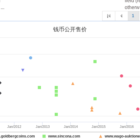
m
field 
...
otherwi
1