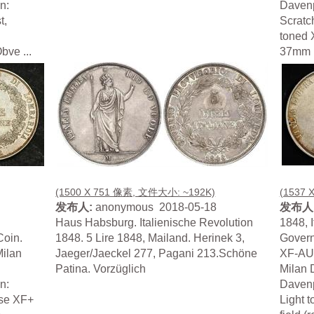
n:
Davenp
t,
Scratch
toned 
bve ...
37mm Ma
(1500 X 751 像素, 文件大小: ~192K)
(1537 
发布人:
anonymous 2018-05-18
发布人
Haus Habsburg. Italienische Revolution
1848, 
Coin.
1848. 5 Lire 1848, Mailand. Herinek 3,
Govern
Milan
Jaeger/Jaeckel 277, Pagani 213.Schöne
XF-AU!
Patina. Vorzüglich
Milan 
n:
Davenp
ise XF+
Light t