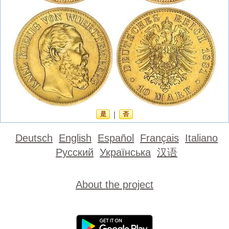
是
|
否
Deutsch
English
Español
Français
Italiano
Русский
Українська
汉语
About the project