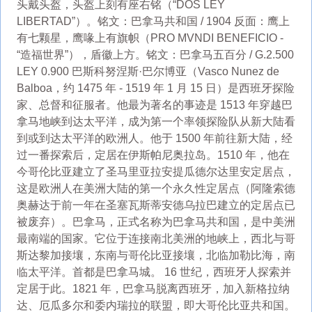
头戴头盔，头盔上刻有座右铭（“DOS LEY
LIBERTAD”）。铭文：巴拿马共和国 / 1904 反面：鹰上
有七颗星，鹰喙上有旗帜（PRO MVNDI BENEFICIO -
“造福世界”），盾徽上方。铭文：巴拿马五百分 / G.2.500
LEY 0.900 巴斯科努涅斯·巴尔博亚（Vasco Nunez de
Balboa，约 1475 年 - 1519 年 1 月 15 日）是西班牙探险
家、总督和征服者。他最为著名的事迹是 1513 年穿越巴
拿马地峡到达太平洋，成为第一个率领探险队从新大陆看
到或到达太平洋的欧洲人。他于 1500 年前往新大陆，经
过一番探索后，定居在伊斯帕尼奥拉岛。1510 年，他在
今哥伦比亚建立了圣马里亚拉安提瓜德尔达里安定居点，
这是欧洲人在美洲大陆的第一个永久性定居点（阿隆索德
奥赫达于前一年在圣塞瓦斯蒂安德乌拉巴建立的定居点已
被废弃）。巴拿马，正式名称为巴拿马共和国，是中美洲
最南端的国家。它位于连接南北美洲的地峡上，西北与哥
斯达黎加接壤，东南与哥伦比亚接壤，北临加勒比海，南
临太平洋。首都是巴拿马城。 16 世纪，西班牙人探索并
定居于此。1821 年，巴拿马脱离西班牙，加入新格拉纳
达、厄瓜多尔和委内瑞拉的联盟，即大哥伦比亚共和国。