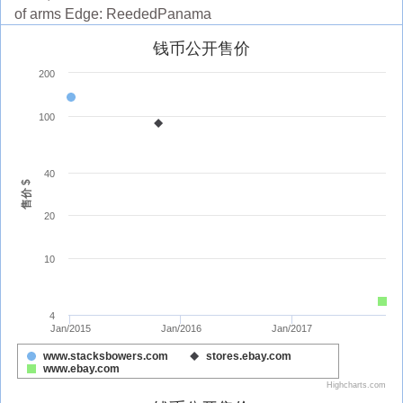
of arms Edge: ReededPanama