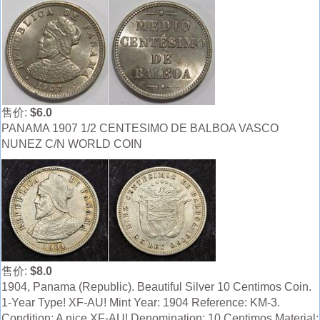
售价:
$6.0
PANAMA 1907 1/2 CENTESIMO DE BALBOA VASCO
NUNEZ C/N WORLD COIN
售价:
$8.0
1904, Panama (Republic). Beautiful Silver 10 Centimos Coin.
1-Year Type! XF-AU! Mint Year: 1904 Reference: KM-3.
Condition: A nice XF-AU! Denomination: 10 Centimos Material: