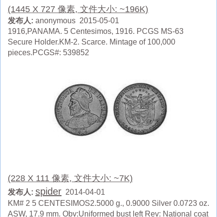
(1445 X 727 像素, 文件大小: ~196K)
发布人:
anonymous 2015-05-01
1916,PANAMA. 5 Centesimos, 1916. PCGS MS-63
Secure Holder.KM-2. Scarce. Mintage of 100,000
pieces.PCGS#: 539852
(228 X 111 像素, 文件大小: ~7K)
spider
发布人:
2014-04-01
KM# 2 5 CENTESIMOS2.5000 g., 0.9000 Silver 0.0723 oz.
ASW, 17.9 mm. Obv:Uniformed bust left Rev: National coat