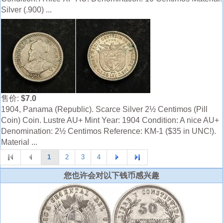
Silver (.900) ...
售价:
$7.0
1904, Panama (Republic). Scarce Silver 2½ Centimos (Pill
Coin) Coin. Lustre AU+ Mint Year: 1904 Condition: A nice AU+
Denomination: 2½ Centimos Reference: KM-1 ($35 in UNC!).
Material ...
1
2
3
4
您也许会对以下钱币感兴趣