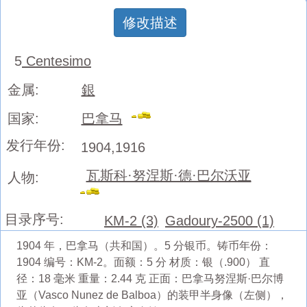
修改描述
5
Centesimo
金属:
銀
国家:
巴拿马
发行年份:
1904,1916
瓦斯科·努涅斯·德·巴尔沃亚
人物:
目录序号:
KM-2 (3)
Gadoury-2500 (1)
1904 年，巴拿马（共和国）。5 分银币。铸币年份：
1904 编号：KM-2。面额：5 分 材质：银（.900） 直
径：18 毫米 重量：2.44 克 正面：巴拿马努涅斯·巴尔博
亚（Vasco Nunez de Balboa）的装甲半身像（左侧），