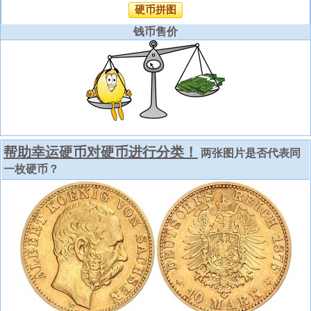
硬币拼图
钱币售价
帮助幸运硬币对硬币进行分类！
两张图片是否代表同
一枚硬币？