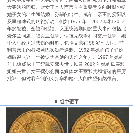
其领地发生的重大宪法变化，例如英国的权力下放和加拿
大宪法的回归。对女王本人而言具有重要意义的时期包括
她子女的出生和结婚、孙辈的出生、威尔士亲王的授衔以
及里程碑式的庆祝活动，例如 1977 年、2002 年和 2012
年的银禧、金禧和钻禧。女王统治期间的重大事件包括北
爱尔兰问题、福克兰战争、伊拉克战争和阿富汗战争。她
个人也经历过悲伤的时刻，包括父亲在 56 岁时去世、菲
利普亲王的叔叔蒙巴顿勋爵遇刺、1992 年她的孩子们婚
姻破裂（这一年被认为是她的灾难之年）、1997 年她的
前儿媳威尔士王妃戴安娜去世，以及 2002 年她的母亲和
姐姐去世。女王偶尔会面临媒体对王室和共和情绪的严厉
批评，但对君主制的支持率和她个人的声望仍然很高。
6 组中硬币