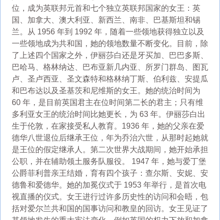
位，成为英联邦元首和七个独立英联邦国家的女王：英
国、加拿大、澳大利亚、新西兰、南非、巴基斯坦和锡
兰。从 1956 年到 1992 年，随着一些领地获得独立以及
一些领地成为共和国，她的领地数量不断变化。目前，除
了上述四个国家之外，伊丽莎白还是牙买加、巴巴多斯、
巴哈马、格林纳达、巴布亚新几内亚、所罗门群岛、图瓦
卢、圣卢西亚、圣文森特和格林纳丁斯、伯利兹、安提瓜
和巴布达以及圣基茨和尼维斯的女王。她的统治时间为
60 年，是目前英国君主在位时间第二长的君主；只有维
多利亚女王的统治时间比她更长，为 63 年。伊丽莎白出
生于伦敦，在家接受私人教育。1936 年，她的父亲在爱
德华八世退位后继承王位，年为乔治六世，从那时起她就
是王位的假定继承人。第二次世界大战期间，她开始承担
公职，并在辅助领土服务队服役。 1947 年，她与爱丁堡
公爵菲利普亲王结婚，育有四个孩子：查尔斯、安妮、安
德鲁和爱德华。她的加冕仪式于 1953 年举行，是首次电
视直播的仪式。女王进行过许多历史性的访问和会晤，包
括对爱尔兰共和国的国事访问和教皇的回访。女王见证了