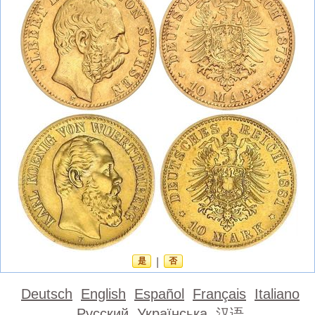
是
|
否
Deutsch
English
Español
Français
Italiano
Русский
Українська
汉语