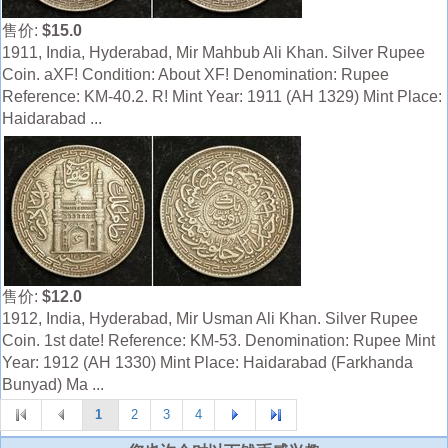
售价:
$15.0
1911, India, Hyderabad, Mir Mahbub Ali Khan. Silver Rupee
Coin. aXF! Condition: About XF! Denomination: Rupee
Reference: KM-40.2. R! Mint Year: 1911 (AH 1329) Mint Place:
Haidarabad ...
售价:
$12.0
1912, India, Hyderabad, Mir Usman Ali Khan. Silver Rupee
Coin. 1st date! Reference: KM-53. Denomination: Rupee Mint
Year: 1912 (AH 1330) Mint Place: Haidarabad (Farkhanda
Bunyad) Ma ...
1
2
3
4