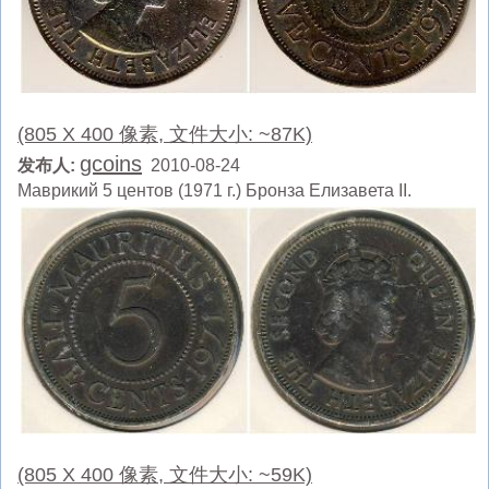
(805 X 400 像素, 文件大小: ~87K)
gcoins
发布人:
2010-08-24
Маврикий 5 центов (1971 г.) Бронза Елизавета II.
(805 X 400 像素, 文件大小: ~59K)