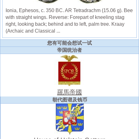
Ionia, Ephesos, c. 350 BC. AR Tetradrachm (15.06 g). Bee
with straight wings. Reverse: Forepart of kneeling stag
right, looking back; behind and to left, palm tree. Kraay
(Archaic and Classical ...
您有可能会想试一试
帝国统治者
羅馬帝國
朝代图谱及钱币