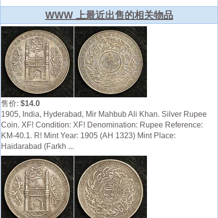
WWW 上最近出售的相关物品
售价:
$14.0
1905, India, Hyderabad, Mir Mahbub Ali Khan. Silver Rupee
Coin. XF! Condition: XF! Denomination: Rupee Reference:
KM-40.1. R! Mint Year: 1905 (AH 1323) Mint Place:
Haidarabad (Farkh ...