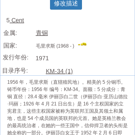
修改描述
5
Cent
金属:
青铜
国家:
毛里求斯 (1968 - )
发行年份:
1971
目录序号:
KM-34 (1)
1956 年，毛里求斯（直辖殖民地）。精美的 5 分铜币。
铸币年份：1956 年 编号：KM-34。面额：5 分成分：青
铜 直径：28.4 毫米 伊丽莎白二世（伊丽莎白·亚历山德拉
·玛丽；1926 年 4 月 21 日出生）是 16 个主权国家的立
宪君主，这些主权国家被称为英联邦王国及其领土和属
地，也是 54 个成员国的英联邦的元首。她是英格兰教会
的最高统治者，在她的一些王国中，信仰捍卫者的头衔是
她全称的一部分。伊丽莎白女王于 1952 年 2 月 6 日即