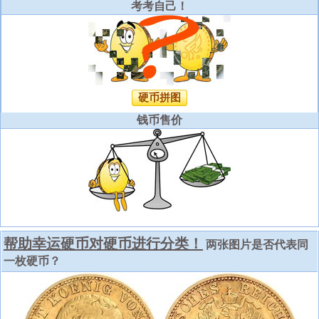
考考自己！
硬币拼图
钱币售价
帮助幸运硬币对硬币进行分类！
两张图片是否代表同
一枚硬币？