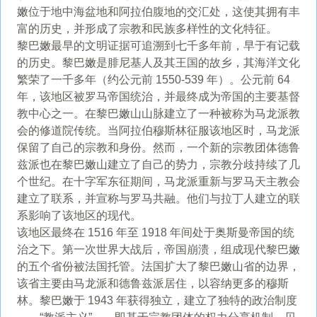
嫩位于地中海盆地和阿拉伯腹地的交汇处，这使其拥有丰
富的历史，并形成了宗教和民族多样性的文化特征。
黎巴嫩最早的文明证据可追溯到七千多年前，早于有记载
的历史。黎巴嫩是腓尼基人及其王国的故乡，其海洋文化
繁荣了一千多年（约公元前 1550-539 年）。公元前 64
年，该地区被罗马帝国统治，并最终成为帝国的主要基督
教中心之一。在黎巴嫩山山脉建立了一种被称为马龙派教
会的修道院传统。当阿拉伯穆斯林征服该地区时，马龙派
保留了自己的宗教和身份。然而，一个新的宗教团体德鲁
兹派也在黎巴嫩山建立了自己的势力，宗教分歧持续了几
个世纪。在十字军东征期间，马龙派重新与罗马天主教会
建立了联系，并宣称与罗马共融。他们与拉丁人建立的联
系影响了该地区的现代。
该地区最终在 1516 年至 1918 年间处于奥斯曼帝国的统
治之下。第一次世界大战后，帝国崩溃，组成现代黎巴嫩
的五个省份被法国托管。法国扩大了黎巴嫩山省的边界，
该省主要由马龙派和德鲁兹派居住，以容纳更多的穆斯
林。黎巴嫩于 1943 年获得独立，建立了独特的政治制度