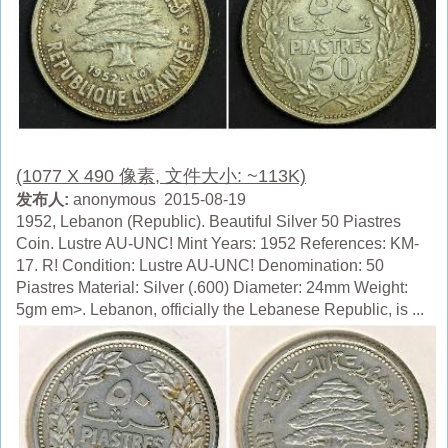
(1077 X 490 像素, 文件大小: ~113K)
发布人:
anonymous 2015-08-19
1952, Lebanon (Republic). Beautiful Silver 50 Piastres
Coin. Lustre AU-UNC! Mint Years: 1952 References: KM-
17. R! Condition: Lustre AU-UNC! Denomination: 50
Piastres Material: Silver (.600) Diameter: 24mm Weight:
5gm em>. Lebanon, officially the Lebanese Republic, is ...