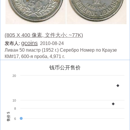
(805 X 400 像素, 文件大小: ~77K)
gcoins
发布人:
2010-08-24
Ливан 50 пиастр (1952 г.) Серебро Номер по Краузе
КМ#17, 600-я проба, 4,971 г.