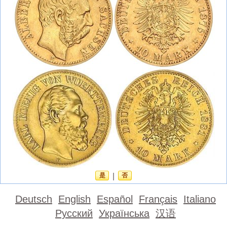
是
|
否
Deutsch
English
Español
Français
Italiano
Русский
Українська
汉语