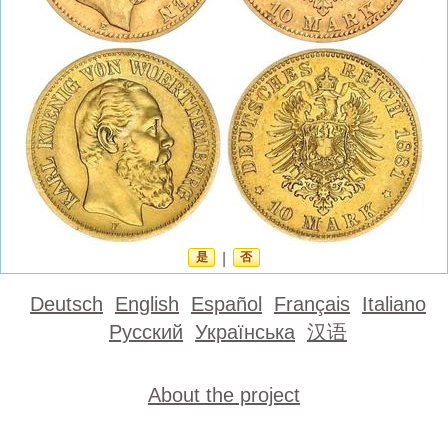
是
|
否
Deutsch
English
Español
Français
Italiano
Русский
Українська
汉语
About the project