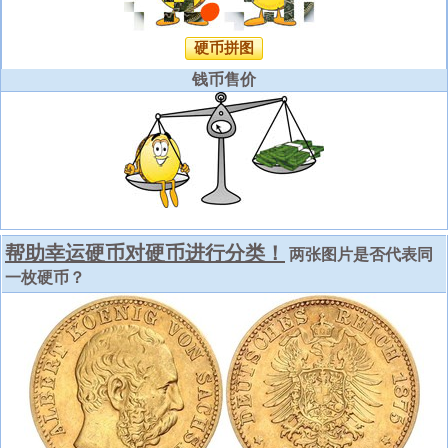
硬币拼图
钱币售价
帮助幸运硬币对硬币进行分类！
两张图片是否代表同
一枚硬币？