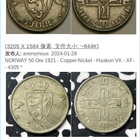
(3205 X 1584 像素, 文件大小: ~844K)
发布人:
anonymous 2024-01-28
NORWAY 50 Ore 1921 - Copper-Nickel - Haakon VII. - XF-
- 4305 *