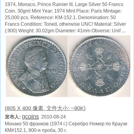
1974, Monaco, Prince Rainier III. Large Silver 50 Francs
Coin. 30gm! Mint Year: 1974 Mint Place: Paris Mintage:
25,000 pcs. Reference: KM-152.1. Denomination: 50
Francs Condition: Toned, otherwise UNC! Material: Silver
(.900) Weight: 30.02gm Diameter: 41mm Obverse: Unif ...
(805 X 400 像素, 文件大小: ~90K)
gcoins
发布人:
2010-08-24
Монако 50 франков (1974 г.) Серебро Номер по Краузе
КМ#152.1, 900-я проба, 30 г.