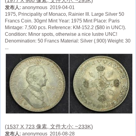
(1977 X 960 像素, 文件大小: ~295K)
发布人:
anonymous 2019-04-01
1975, Principality of Monaco, Rainier III. Large Silver 50
Francs Coin. 30gm! Mint Year: 1975 Mint Place: Paris
Mintage: 7,500 pcs. Reference: KM-152.2 ($80 in UNC!).
Condition: Minor spots, otherwise a nice lustre UNC!
Denomination: 50 Francs Material: Silver (.900) Weight: 30
...
(1537 X 723 像素, 文件大小: ~233K)
发布人:
anonymous 2016-08-28