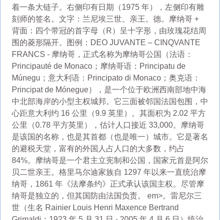
着一条大链子。右侧印有日期（1975 年），左侧印有雕
刻师的签名。文字：兰尼埃三世。亲王。德。摩纳哥 +
背面：四个带冠的首字母（R）呈十字形，由玫瑰花结周
围的菱形隔开。图例：DEO JUVANTE – CINQVANTE
FRANCS - 摩纳哥，正式名称为摩纳哥公国（法语：
Principauté de Monaco；摩纳哥语：Principatu de
Múnegu；意大利语：Principato di Monaco；奥克语：
Principat de Mónegue），是一个位于欧洲西南部地中海
中北部海岸的小型主权城邦。它三面被邻国法国包围，中
心距意大利约 16 公里（9.9 英里）。其面积为 2.02 平方
公里（0.78 平方英里），估计人口接近 33,000。摩纳哥
是该国的名称，也是其首都（也是唯一）城市。它是著名
的避税天堂，富有的外国人占人口的大多数，约占
84%。摩纳哥是一个君主立宪制和公国，国家元首是阿尔
贝二世亲王。格里马尔迪家族自 1297 年以来一直统治摩
纳哥，1861 年《法摩条约》正式承认该国主权。尽管摩
纳哥是独立的，但其国防由法国负责。 em>。雷尼尔三
世（生名 Rainier Louis Henri Maxence Bertrand
Grimaldi；1923 年 5 月 31 日 - 2005 年 4 月 6 日）统治