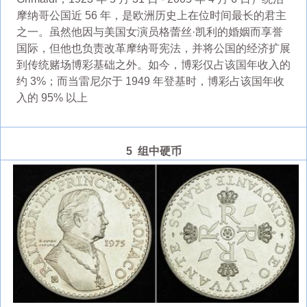
摩纳哥公国近 56 年，是欧洲历史上在位时间最长的君主
之一。虽然他因与美国女演员格蕾丝·凯利的婚姻而享誉
国际，但他也负责改革摩纳哥宪法，并将公国的经济扩展
到传统赌场博彩基础之外。如今，博彩仅占该国年收入的
约 3%；而当雷尼尔于 1949 年登基时，博彩占该国年收
入的 95% 以上
5 组中硬币