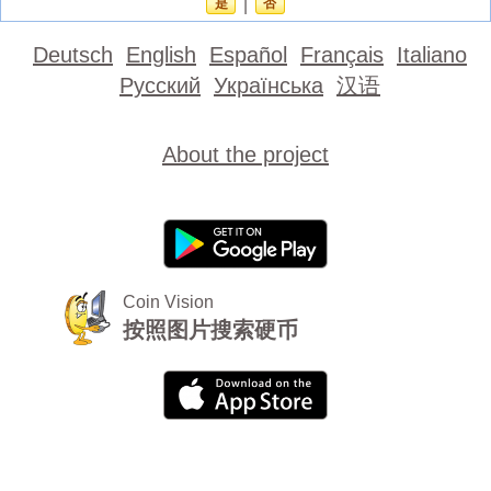
是
|
否
Deutsch
English
Español
Français
Italiano
Русский
Українська
汉语
About the project
Coin Vision
按照图片搜索硬币