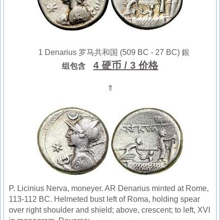
1 Denarius 罗马共和国 (509 BC - 27 BC) 銀
4 硬币
/ 3 价格
组包含
⇑
P. Licinius Nerva, moneyer. AR Denarius minted at Rome,
113-112 BC. Helmeted bust left of Roma, holding spear
over right shoulder and shield; above, crescent; to left, XVI