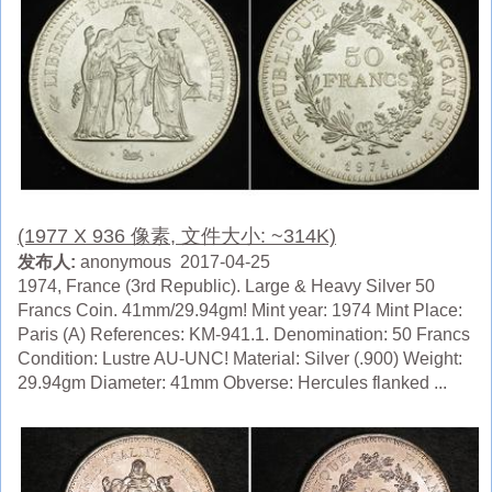
(1977 X 936 像素, 文件大小: ~314K)
发布人:
anonymous 2017-04-25
1974, France (3rd Republic). Large & Heavy Silver 50
Francs Coin. 41mm/29.94gm! Mint year: 1974 Mint Place:
Paris (A) References: KM-941.1. Denomination: 50 Francs
Condition: Lustre AU-UNC! Material: Silver (.900) Weight:
29.94gm Diameter: 41mm Obverse: Hercules flanked ...