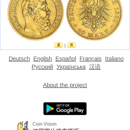
是
|
否
Deutsch
English
Español
Français
Italiano
Русский
Українська
汉语
About the project
Coin Vision