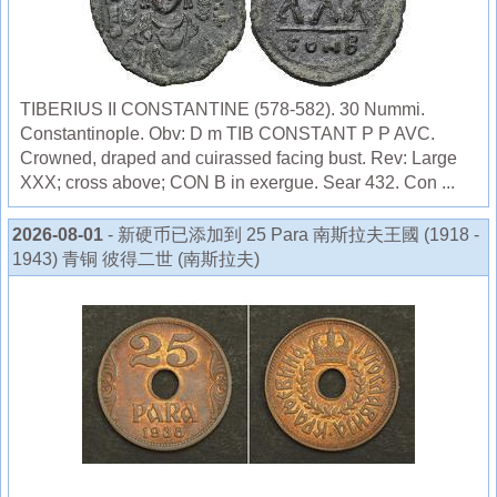
TIBERIUS II CONSTANTINE (578-582). 30 Nummi.
Constantinople. Obv: D m TIB CONSTANT P P AVC.
Crowned, draped and cuirassed facing bust. Rev: Large
XXX; cross above; CON B in exergue. Sear 432. Con ...
2026-08-01
- 新硬币已添加到 25 Para 南斯拉夫王國 (1918 -
1943) 青铜 彼得二世 (南斯拉夫)