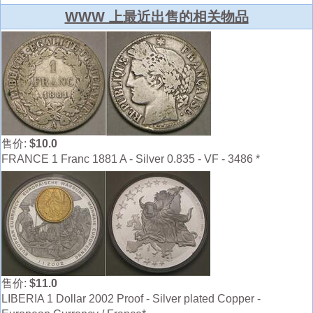
WWW 上最近出售的相关物品
售价:
$10.0
FRANCE 1 Franc 1881 A - Silver 0.835 - VF - 3486 *
售价:
$11.0
LIBERIA 1 Dollar 2002 Proof - Silver plated Copper -