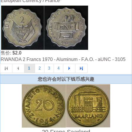
European Currency / France*
售价:
$2.0
RWANDA 2 Francs 1970 - Aluminum - F.A.O. - aUNC - 3105
1
2
3
4
您也许会对以下钱币感兴趣
20 Franc Saarland