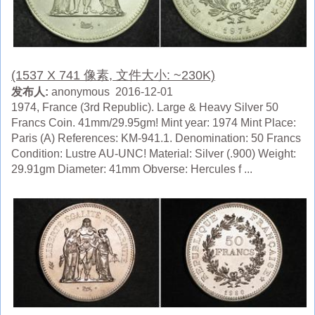
(1537 X 741 像素, 文件大小: ~230K)
发布人:
anonymous 2016-12-01
1974, France (3rd Republic). Large & Heavy Silver 50
Francs Coin. 41mm/29.95gm! Mint year: 1974 Mint Place:
Paris (A) References: KM-941.1. Denomination: 50 Francs
Condition: Lustre AU-UNC! Material: Silver (.900) Weight:
29.91gm Diameter: 41mm Obverse: Hercules f ...