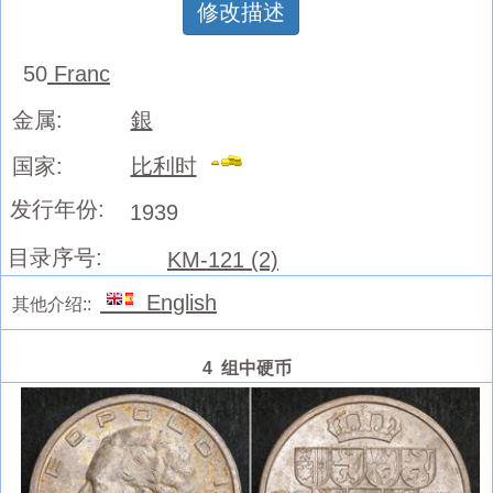
修改描述
50
Franc
金属:
銀
国家:
比利时
发行年份:
1939
目录序号:
KM-121 (2)
English
其他介绍::
4 组中硬币