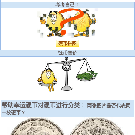
考考自己！
硬币拼图
钱币售价
帮助幸运硬币对硬币进行分类！
两张图片是否代表同
一枚硬币？