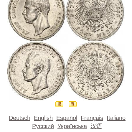
是
|
否
Deutsch
English
Español
Français
Italiano
Русский
Українська
汉语