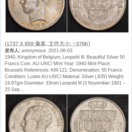
(1737 X 859 像素, 文件大小: ~376K)
发布人:
anonymous 2021-08-03
1940, Kingdom of Belgium, Leopold III. Beautiful Silver 50
Francs Coin. AU-UNC! Mint Year: 1940 Mint Place:
Brussels References: KM-121. Denomination: 50 Francs
Condition: Lustre AU-UNC! Material: Silver (.835) Weight:
19.97gm Diameter: 33mm Leopold III (3 November 1901 –
25 Sep ...