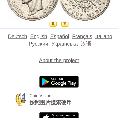
是
|
否
Deutsch
English
Español
Français
Italiano
Русский
Українська
汉语
About the project
Coin Vision
按照图片搜索硬币