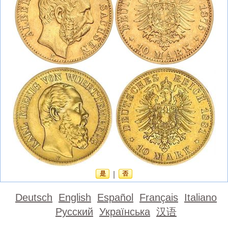
是
|
否
Deutsch
English
Español
Français
Italiano
Русский
Українська
汉语