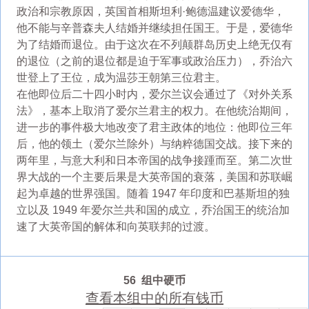
政治和宗教原因，英国首相斯坦利·鲍德温建议爱德华，
他不能与辛普森夫人结婚并继续担任国王。于是，爱德华
为了结婚而退位。由于这次在不列颠群岛历史上绝无仅有
的退位（之前的退位都是迫于军事或政治压力），乔治六
世登上了王位，成为温莎王朝第三位君主。
在他即位后二十四小时内，爱尔兰议会通过了《对外关系
法》，基本上取消了爱尔兰君主的权力。在他统治期间，
进一步的事件极大地改变了君主政体的地位：他即位三年
后，他的领土（爱尔兰除外）与纳粹德国交战。接下来的
两年里，与意大利和日本帝国的战争接踵而至。第二次世
界大战的一个主要后果是大英帝国的衰落，美国和苏联崛
起为卓越的世界强国。随着 1947 年印度和巴基斯坦的独
立以及 1949 年爱尔兰共和国的成立，乔治国王的统治加
速了大英帝国的解体和向英联邦的过渡。
56 组中硬币
查看本组中的所有钱币