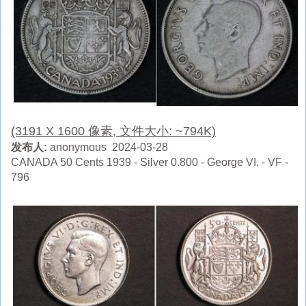
(3191 X 1600 像素, 文件大小: ~794K)
发布人:
anonymous 2024-03-28
CANADA 50 Cents 1939 - Silver 0.800 - George VI. - VF -
796