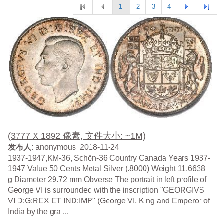
1
2
3
4
(3777 X 1892 像素, 文件大小: ~1M)
发布人:
anonymous 2018-11-24
1937-1947,KM-36, Schön-36 Country Canada Years 1937-
1947 Value 50 Cents Metal Silver (.8000) Weight 11.6638
g Diameter 29.72 mm Obverse The portrait in left profile of
George VI is surrounded with the inscription "GEORGIVS
VI D:G:REX ET IND:IMP" (George VI, King and Emperor of
India by the gra ...