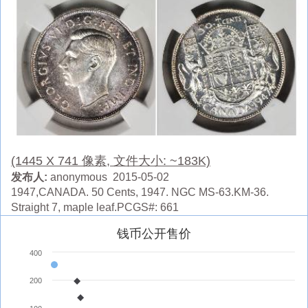
(1445 X 741 像素, 文件大小: ~183K)
发布人:
anonymous 2015-05-02
1947,CANADA. 50 Cents, 1947. NGC MS-63.KM-36.
Straight 7, maple leaf.PCGS#: 661