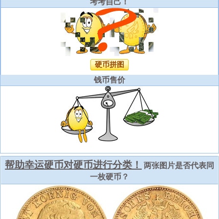
考考自己！
硬币拼图
钱币售价
帮助幸运硬币对硬币进行分类！
两张图片是否代表同
一枚硬币？