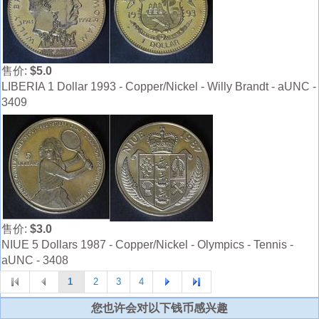
售价:
$5.0
LIBERIA 1 Dollar 1993 - Copper/Nickel - Willy Brandt - aUNC -
3409
售价:
$3.0
NIUE 5 Dollars 1987 - Copper/Nickel - Olympics - Tennis -
aUNC - 3408
1
2
3
4
您也许会对以下钱币感兴趣