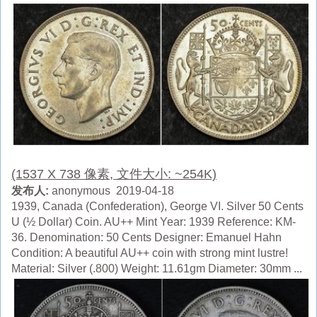
(1537 X 738 像素, 文件大小: ~254K)
发布人:
anonymous 2019-04-18
1939, Canada (Confederation), George VI. Silver 50 Cents
U (½ Dollar) Coin. AU++ Mint Year: 1939 Reference: KM-
36. Denomination: 50 Cents Designer: Emanuel Hahn
Condition: A beautiful AU++ coin with strong mint lustre!
Material: Silver (.800) Weight: 11.61gm Diameter: 30mm ...