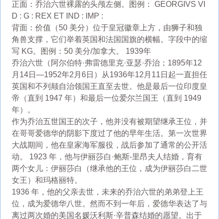
正面：乔治六世裸露的头颅左侧。图例： GEORGIVS VI
D : G : REX ET IND : IMP :
背面：价值（50 美分）位于皇冠徽章上方，由狮子和独
角兽支撑，它们举着英国和法国国旗的横幅。字段中的缩
写 KG。图例：50 美分/加拿大。 1939年
乔治六世（阿尔伯特·弗雷德里克·亚瑟·乔治；1895年12
月14日—1952年2月6日）从1936年12月11日起一直担任
英国和不列颠自治领国王直至去世。他是最后一位印度皇
帝（直到 1947 年）和最后一位爱尔兰国王（直到 1949
年）。
作为乔治五世国王的次子，他并没有被期望继承王位，并
在哥哥爱德华的阴影下度过了他的早年生活。第一次世界
大战期间，他在皇家海军服役，战后参加了通常的公开活
动。 1923 年，他与伊丽莎白·鲍斯-里昂夫人结婚，育有
两个女儿：伊丽莎白（继承他的王位，成为伊丽莎白二世
女王）和玛格丽特。
1936 年，他的父亲去世，未来的乔治六世的弟弟登上王
位，成为爱德华八世。然而不到一年后，爱德华表达了与
离过两次婚的美国名媛沃利斯·辛普森结婚的愿望。出于