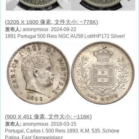
(3205 X 1600 像素, 文件大小: ~778K)
发布人:
anonymous 2024-09-22
1891 Portugal 500 Reis NGC AU58 Lot#HP172 Silver!
(900 X 451 像素, 文件大小: ~116K)
发布人:
anonymous 2016-03-15
Portugal, Carlos I. 500 Reis 1893. K.M. 535. Schöne
Patina. Fast Stempelglanz