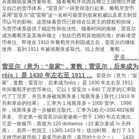
其面额或金属含量命名。随着葡萄牙巩固其独立王国地位并建
立自己的货币体系，“雷亚尔”一词变得流行起来。葡萄牙货币
采用“雷亚尔”或“雷斯”这一名称可能受到皇家权威以及君主制货
币认可的影响。这意味着货币已获得在位君主的授权和担保，
为货币体系提供了稳定性和合法性。随着时间的推移，雷亚尔
成为葡萄牙及其海外领土（包括巴西和其他殖民地）的标准货
币单位。即使在 1910 年葡萄牙共和国成立后，雷亚尔仍继续
使用，直到 1911 年被埃斯库多取代。综上所述，葡萄 ...
更多……
雷亚尔（意为：“皇家”，复数：雷亚尔，后来成为
réis ）是 1430 年左右至 1911 ...
雷亚尔（意为：“皇
家”，复数：雷亚尔，后来成为réis ）是 1430 年左右至 1911
年间葡萄牙的货币单位。它以 1 雷亚尔 = 840 丁涅罗的汇率取
代了丁涅罗，并且本身被埃斯库多 ( 埃斯库多 ) 取代 ( 1910 年
共和革命的结果），汇率为 1 埃斯库多 = 1000 雷伊。 1998
年，埃斯库多进一步被欧元取代，汇率为1欧元=200.482埃斯
库多。 历史第一枚雷亚尔由斐迪南一世于 1380 年左右推出。
它是一枚银币，面值为 120 dinheiros（10 索尔多或 ½ 天秤
座）。若昂一世国王（1385-1433 年）统治时期，发行了 3.5
天秤币的真币和 7 索多币的真币（真币的十分之一）。 1433