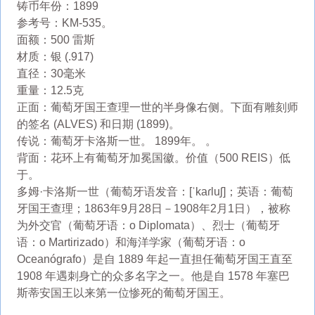
铸币年份：1899
参考号：KM-535。
面额：500 雷斯
材质：银 (.917)
直径：30毫米
重量：12.5克
正面：葡萄牙国王查理一世的半身像右侧。下面有雕刻师
的签名 (ALVES) 和日期 (1899)。
传说：葡萄牙卡洛斯一世。 1899年。 。
背面：花环上有葡萄牙加冕国徽。价值（500 REIS）低
于。
多姆·卡洛斯一世（葡萄牙语发音：[ˈkaɾluʃ]；英语：葡萄
牙国王查理；1863年9月28日－1908年2月1日），被称
为外交官（葡萄牙语：o Diplomata）、烈士（葡萄牙
语：o Martirizado）和海洋学家（葡萄牙语：o
Oceanógrafo）是自 1889 年起一直担任葡萄牙国王直至
1908 年遇刺身亡的众多名字之一。他是自 1578 年塞巴
斯蒂安国王以来第一位惨死的葡萄牙国王。