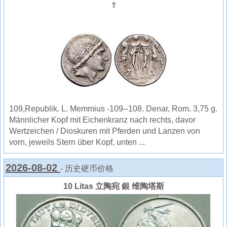
⇑
109,Republik. L. Memmius -109--108. Denar, Rom. 3,75 g.
Männlicher Kopf mit Eichenkranz nach rechts, davor
Wertzeichen / Dioskuren mit Pferden und Lanzen von
vorn, jeweils Stern über Kopf, unten ...
2026-08-02
- 历史硬币价格
10 Litas 立陶宛 銀 维陶塔斯