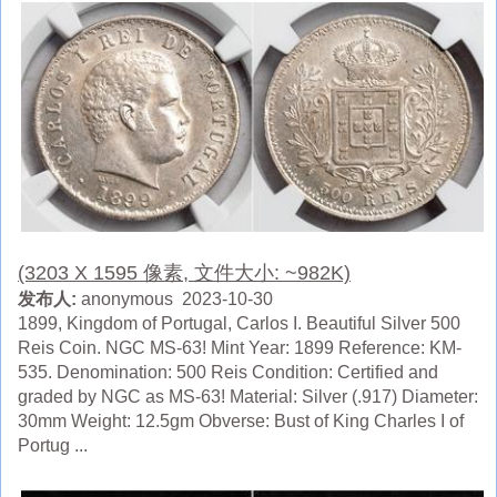
(3203 X 1595 像素, 文件大小: ~982K)
发布人:
anonymous 2023-10-30
1899, Kingdom of Portugal, Carlos I. Beautiful Silver 500
Reis Coin. NGC MS-63! Mint Year: 1899 Reference: KM-
535. Denomination: 500 Reis Condition: Certified and
graded by NGC as MS-63! Material: Silver (.917) Diameter:
30mm Weight: 12.5gm Obverse: Bust of King Charles I of
Portug ...