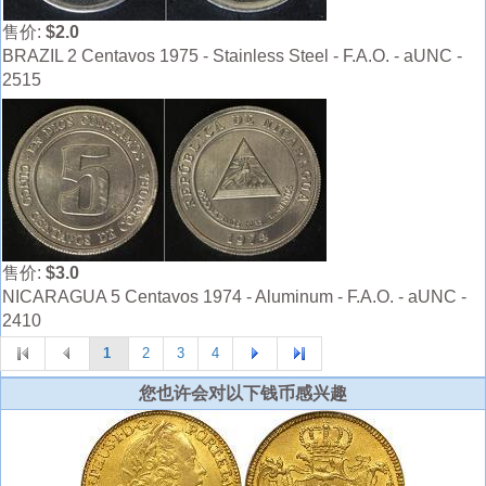
售价:
$2.0
BRAZIL 2 Centavos 1975 - Stainless Steel - F.A.O. - aUNC -
2515
售价:
$3.0
NICARAGUA 5 Centavos 1974 - Aluminum - F.A.O. - aUNC -
2410
1
2
3
4
您也许会对以下钱币感兴趣