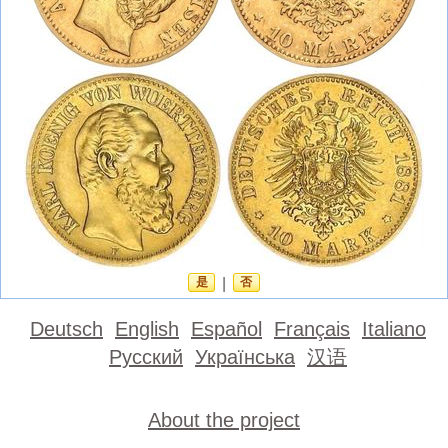
是
|
否
Deutsch
English
Español
Français
Italiano
Русский
Українська
汉语
About the project