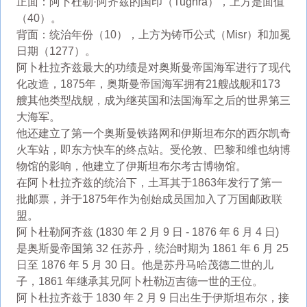
正面：阿卜杜勒·阿齐兹的国印（Tughra），上方是面值
（40）。
背面：统治年份（10），上方为铸币公式（Misr）和加冕
日期（1277）。
阿卜杜拉齐兹最大的功绩是对奥斯曼帝国海军进行了现代
化改造，1875年，奥斯曼帝国海军拥有21艘战舰和173
艘其他类型战舰，成为继英国和法国海军之后的世界第三
大海军。
他还建立了第一个奥斯曼铁路网和伊斯坦布尔的西尔凯奇
火车站，即东方快车的终点站。受伦敦、巴黎和维也纳博
物馆的影响，他建立了伊斯坦布尔考古博物馆。
在阿卜杜拉齐兹的统治下，土耳其于1863年发行了第一
批邮票，并于1875年作为创始成员国加入了万国邮政联
盟。
阿卜杜勒阿齐兹 (1830 年 2 月 9 日 - 1876 年 6 月 4 日)
是奥斯曼帝国第 32 任苏丹，统治时期为 1861 年 6 月 25
日至 1876 年 5 月 30 日。他是苏丹马哈茂德二世的儿
子，1861 年继承其兄阿卜杜勒迈吉德一世的王位。
阿卜杜拉齐兹于 1830 年 2 月 9 日出生于伊斯坦布尔，接