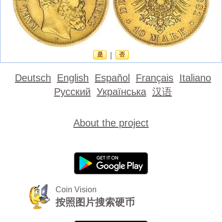
是
|
否
Deutsch
English
Español
Français
Italiano
Русский
Українська
汉语
About the project
Coin Vision
按照图片搜索硬币