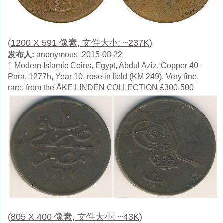
(1200 X 591 像素, 文件大小: ~237K)
发布人:
anonymous 2015-08-22
† Modern Islamic Coins, Egypt, Abdul Aziz, Copper 40-
Para, 1277h, Year 10, rose in field (KM 249). Very fine,
rare. from the ÅKE LINDÈN COLLECTION £300-500
(805 X 400 像素, 文件大小: ~43K)