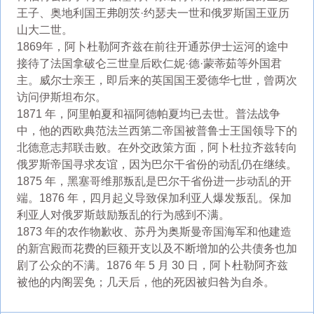
王子、奥地利国王弗朗茨·约瑟夫一世和俄罗斯国王亚历
山大二世。
1869年，阿卜杜勒阿齐兹在前往开通苏伊士运河的途中
接待了法国拿破仑三世皇后欧仁妮·德·蒙蒂茹等外国君
主。威尔士亲王，即后来的英国国王爱德华七世，曾两次
访问伊斯坦布尔。
1871 年，阿里帕夏和福阿德帕夏均已去世。普法战争
中，他的西欧典范法兰西第二帝国被普鲁士王国领导下的
北德意志邦联击败。在外交政策方面，阿卜杜拉齐兹转向
俄罗斯帝国寻求友谊，因为巴尔干省份的动乱仍在继续。
1875 年，黑塞哥维那叛乱是巴尔干省份进一步动乱的开
端。1876 年，四月起义导致保加利亚人爆发叛乱。保加
利亚人对俄罗斯鼓励叛乱的行为感到不满。
1873 年的农作物歉收、苏丹为奥斯曼帝国海军和他建造
的新宫殿而花费的巨额开支以及不断增加的公共债务也加
剧了公众的不满。1876 年 5 月 30 日，阿卜杜勒阿齐兹
被他的内阁罢免；几天后，他的死因被归咎为自杀。