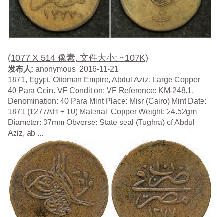
(1077 X 514 像素, 文件大小: ~107K)
发布人:
anonymous 2016-11-21
1871, Egypt, Ottoman Empire, Abdul Aziz. Large Copper
40 Para Coin. VF Condition: VF Reference: KM-248.1.
Denomination: 40 Para Mint Place: Misr (Cairo) Mint Date:
1871 (1277AH + 10) Material: Copper Weight: 24.52gm
Diameter: 37mm Obverse: State seal (Tughra) of Abdul
Aziz, ab ...