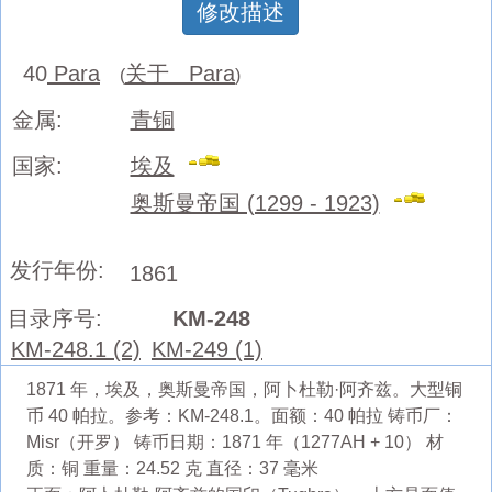
修改描述
40
Para
关于 Para
(
)
金属:
青铜
国家:
埃及
奥斯曼帝国 (1299 - 1923)
发行年份:
1861
目录序号:
KM-248
KM-248.1 (2)
KM-249 (1)
1871 年，埃及，奥斯曼帝国，阿卜杜勒·阿齐兹。大型铜
币 40 帕拉。参考：KM-248.1。面额：40 帕拉 铸币厂：
Misr（开罗） 铸币日期：1871 年（1277AH + 10） 材
质：铜 重量：24.52 克 直径：37 毫米