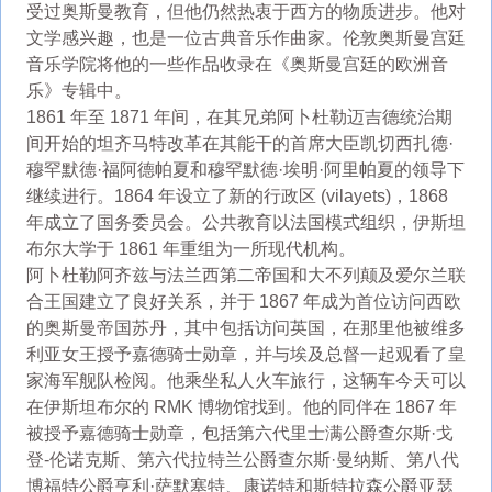
受过奥斯曼教育，但他仍然热衷于西方的物质进步。他对
文学感兴趣，也是一位古典音乐作曲家。伦敦奥斯曼宫廷
音乐学院将他的一些作品收录在《奥斯曼宫廷的欧洲音
乐》专辑中。
1861 年至 1871 年间，在其兄弟阿卜杜勒迈吉德统治期
间开始的坦齐马特改革在其能干的首席大臣凯切西扎德·
穆罕默德·福阿德帕夏和穆罕默德·埃明·阿里帕夏的领导下
继续进行。1864 年设立了新的行政区 (vilayets)，1868
年成立了国务委员会。公共教育以法国模式组织，伊斯坦
布尔大学于 1861 年重组为一所现代机构。
阿卜杜勒阿齐兹与法兰西第二帝国和大不列颠及爱尔兰联
合王国建立了良好关系，并于 1867 年成为首位访问西欧
的奥斯曼帝国苏丹，其中包括访问英国，在那里他被维多
利亚女王授予嘉德骑士勋章，并与埃及总督一起观看了皇
家海军舰队检阅。他乘坐私人火车旅行，这辆车今天可以
在伊斯坦布尔的 RMK 博物馆找到。他的同伴在 1867 年
被授予嘉德骑士勋章，包括第六代里士满公爵查尔斯·戈
登-伦诺克斯、第六代拉特兰公爵查尔斯·曼纳斯、第八代
博福特公爵亨利·萨默塞特、康诺特和斯特拉森公爵亚瑟