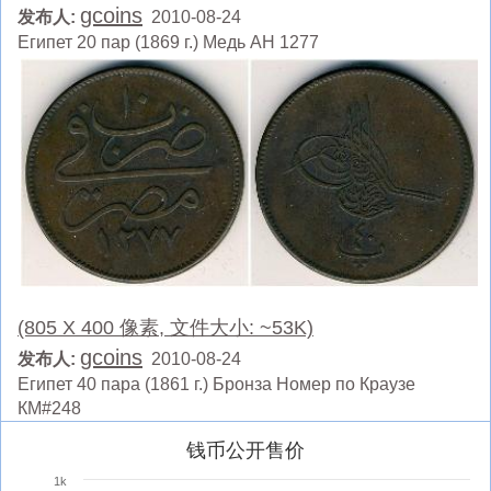
gcoins
发布人:
2010-08-24
Египет 20 пар (1869 г.) Медь АН 1277
(805 X 400 像素, 文件大小: ~53K)
gcoins
发布人:
2010-08-24
Египет 40 пара (1861 г.) Бронза Номер по Краузе
КМ#248