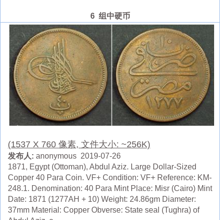
6 组中硬币
(1537 X 760 像素, 文件大小: ~256K)
发布人:
anonymous 2019-07-26
1871, Egypt (Ottoman), Abdul Aziz. Large Dollar-Sized
Copper 40 Para Coin. VF+ Condition: VF+ Reference: KM-
248.1. Denomination: 40 Para Mint Place: Misr (Cairo) Mint
Date: 1871 (1277AH + 10) Weight: 24.86gm Diameter:
37mm Material: Copper Obverse: State seal (Tughra) of