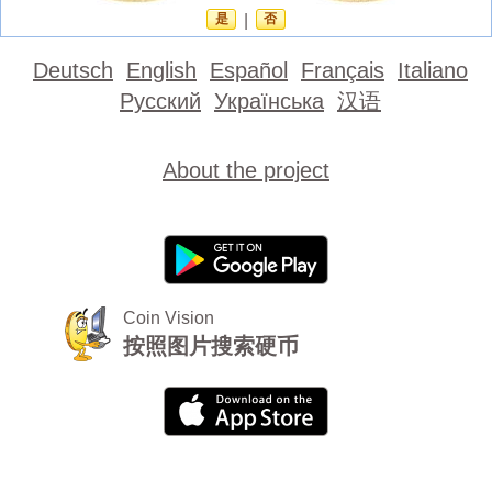
是
|
否
Deutsch
English
Español
Français
Italiano
Русский
Українська
汉语
About the project
Coin Vision
按照图片搜索硬币