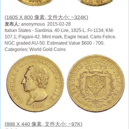
(1605 X 800 像素, 文件大小: ~324K)
发布人:
anonymous 2015-02-28
Italian States - Sardinia. 40 Lire, 1825-L. Fr-1134; KM-
107.1; Pagani-42. Mint mark, Eagle head. Carlo Felice.
NGC graded AU-50. Estimated Value $600 - 700.
Categories: World Gold Coins
(888 X 440 像素, 文件大小: ~97K)