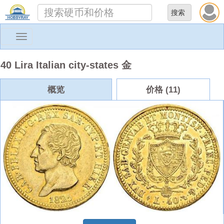
Toggle
navigation
40 Lira Italian city-states 金
概览
价格 (11)