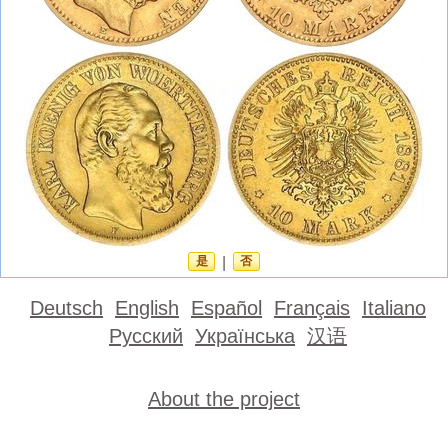
是
|
否
Deutsch
English
Español
Français
Italiano
Русский
Українська
汉语
About the project