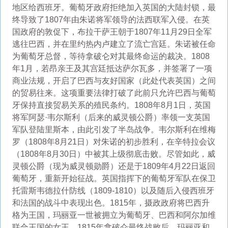
地区给西班牙。葡萄牙政府拒绝加入英国的大陆封锁，最
终导致了1807年由朱诺将军领导的法西联军入侵。在英
国政府的敦促下，布拉干萨王朝于1807年11月29日全军
逃往巴西，并在里约热内卢建立了流亡宫廷。朱诺被任命
为葡萄牙总督，等待拿破仑对其最终命运的裁决。1808
年1月，若昂亲王及其宫廷抵达萨尔瓦多，并签署了一项
商业法规，开启了巴西与友好国家（此处代表英国）之间
的贸易往来。这项重要法律打破了此前只允许巴西与葡萄
牙保持直接贸易关系的殖民条约。1808年8月1日，英国
将军阿瑟·韦尔斯利（后来的威灵顿公爵）率领一支英国
军队登陆里斯本，由此引发了半岛战争。韦尔斯利在维梅
罗（1808年8月21日）对朱诺的初步胜利，在辛特拉会议
（1808年8月30日）中被其上级彻底击败。尽管如此，威
灵顿公爵（现为威灵顿勋爵）还是于1809年4月22日返回
葡萄牙，重新开始征战。英国指挥下的葡萄牙军队在保卫
托雷斯韦德拉什防线（1809-1810）以及随后入侵西班牙
和法国的战斗中表现出色。1815年，摄政政府将巴西升
格为王国，玛丽亚一世被拥立为葡萄牙、巴西和阿尔加维
联合王国的女王。1815年拿破仑最终战败后，玛丽亚和