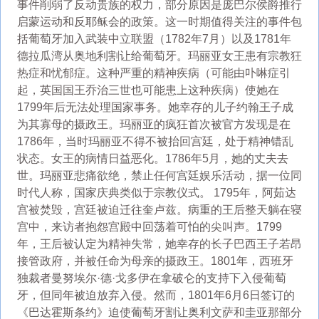
事件削弱了反动贵族的权力，部分原因是庞巴尔侯爵推行
启蒙运动和反耶稣会的政策。这一时期值得关注的事件包
括葡萄牙加入武装中立联盟（1782年7月）以及1781年
德拉瓜湾从奥地利割让给葡萄牙。玛丽亚女王患有宗教狂
热症和忧郁症。这种严重的精神疾病（可能由卟啉症引
起，英国国王乔治三世也可能患上这种疾病）使她在
1799年后无法处理国家事务。她幸存的儿子约翰王子成
为其寡母的摄政王。玛丽亚的疯狂首次被官方发现是在
1786年，当时玛丽亚不得不被抬回宫廷，处于精神错乱
状态。女王的病情日益恶化。1786年5月，她的丈夫去
世。玛丽亚悲痛欲绝，禁止任何宫廷娱乐活动，据一位同
时代人称，国家庆典类似于宗教仪式。 1795年，阿茹达
宫被焚毁，宫廷被迫迁往奎卢兹。病重的王后整天躺在寝
宫中，来访者抱怨宫殿中回荡着可怕的尖叫声。1799
年，王后被认定为精神失常，她幸存的长子巴西王子若昂
接管政府，并被任命为母亲的摄政王。1801年，西班牙
独裁者曼努埃尔·德·戈多伊在拿破仑的支持下入侵葡萄
牙，但同年被迫放弃入侵。然而，1801年6月6日签订的
《巴达霍斯条约》迫使葡萄牙割让奥利文萨和圭亚那部分