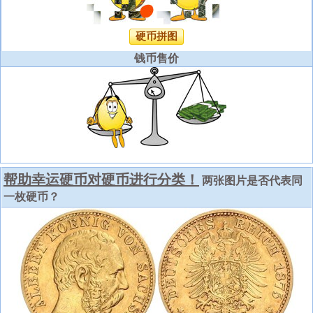
硬币拼图
钱币售价
帮助幸运硬币对硬币进行分类！
两张图片是否代表同
一枚硬币？