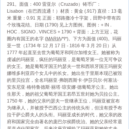
291。面值：400 雷亚尔（Cruzado）铸币厂：
Lisabon（在巴西流通！）材质：黄金 (.917) 直径：13 毫
米 重量：0.91 克 正面：耶路撒冷十字架，田野中带有四
个玫瑰花结。日期 (1790) 见上方图例。图例：+ IN .
HOC . SIGNO . VINCES + 1790 + 背面：上方王冠，花
圈内有国王的名字 (
MARIA
/*I*)。下方为面值 (400)。玛丽
亚一世（1734 年 12 月 17 日 - 1816 年 3 月 20 日）从
1777 年起直至去世为葡萄牙和阿尔加维女王。她被称为
虔诚的玛丽亚，疯狂的玛丽亚，是葡萄牙第一位无可争议
的女王。她是葡萄牙国王约瑟夫一世和西班牙国王玛丽安
娜维多利亚四个女儿中的长女。她出生于里斯本现已被毁
的里贝拉宫，全名玛丽亚·弗朗西斯卡·伊莎贝尔·何塞法·
安东尼亚·格特鲁德斯·丽塔·琼安娜·德葡萄牙公主。她出
生那天，她的祖父葡萄牙国王若昂五世封她为贝拉公主。
1750 年，她的父亲约瑟夫一世继承王位，玛丽亚被宣布
为继承人，并被授予巴西公主的传统头衔，但没有授予布
拉干萨公爵夫人的头衔。玛丽亚成长的时代，她父亲的政
府和国家完全由著名的庞巴尔侯爵统治。她的父亲经常退
居克卢什国家宫，后来这座宫赐给了玛丽亚和她的丈夫。