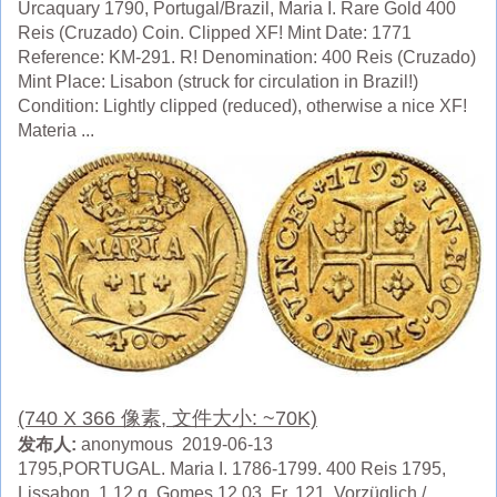
Urcaquary 1790, Portugal/Brazil, Maria I. Rare Gold 400
Reis (Cruzado) Coin. Clipped XF! Mint Date: 1771
Reference: KM-291. R! Denomination: 400 Reis (Cruzado)
Mint Place: Lisabon (struck for circulation in Brazil!)
Condition: Lightly clipped (reduced), otherwise a nice XF!
Materia ...
(740 X 366 像素, 文件大小: ~70K)
发布人:
anonymous 2019-06-13
1795,PORTUGAL. Maria I. 1786-1799. 400 Reis 1795,
Lissabon. 1.12 g. Gomes 12.03. Fr. 121. Vorzüglich /