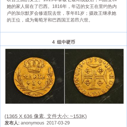
她的家人留在了巴西。1816年，年迈的女王在里约热内
卢的加尔默罗会修道院去世，享年81岁；摄政王继承她
的王位，成为葡萄牙和巴西国王若昂六世。
4 组中硬币
(1365 X 636 像素, 文件大小: ~153K)
发布人:
anonymous 2017-03-29