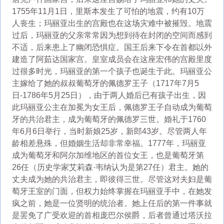
1755年11月1日，里斯本发生了可怕的地震，约有10万
人丧生；玛丽亚出生的宫殿也在这场灾难中被摧毁。地震
过后，玛丽亚的父亲常常因为想到待在封闭的空间而感到
不适，后来患上了幽闭恐惧症。国王后来下令在首都以外
建造了阿茹达国家宫。皇室成员会在这座宏伟的宫殿里度
过很多时光，玛丽亚的第一个孩子也诞生于此。玛丽亚公
主嫁给了她的叔叔葡萄牙的佩德罗王子（1717年7月5
日-1786年5月25日），由于两人婚后已有孩子出生，因
此玛丽亚公主在加冕为女王后，佩德罗王子自动成为葡萄
牙的共治君主，成为葡萄牙的佩德罗三世。婚礼于1760
年6月6日举行，当时新娘25岁，新郎43岁。尽管两人年
龄相差悬殊，但婚姻生活却非常幸福。1777年，玛丽亚
成为葡萄牙和阿尔加维地区的首位女王，也是葡萄牙第
26任（历史学家艾莉森·韦纳认为是第27任）君主。她的
丈夫成为她的共治君主，即彼得三世。尽管这对夫妇是葡
萄牙王室的门面，但权力始终掌握在玛丽亚手中，在她发
疯之前，她是一位贤明的统治者。她上任后的第一件事就
是罢免了广受欢迎的首相庞巴尔侯爵，后者曾通过塔沃拉