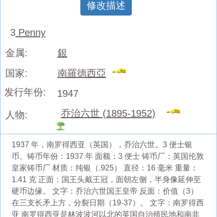
修改描述
3
Penny
金属:
銀
国家:
南羅德西亞
发行年份:
1947
乔治六世 (1895-1952)
人物:
1937 年，南罗得西亚（英国），乔治六世。3 便士银
币。铸币年份：1937 年 面额：3 便士 铸币厂：英国伦敦
皇家铸币厂 材质：纯银（.925） 直径：16 毫米 重量：
1.41 克 正面：国王头戴王冠，面朝左侧，半身像延伸至
硬币边缘。 文字：乔治六世国王皇帝 反面：价值（3）
在三支长矛上方，分裂日期（19-37）。 文字：南罗得西
亚 南罗得西亚是林波波河以北的英国自治殖民地和南非