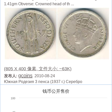
1.41gm Obverse: Crowned head of th ...
(805 X 400 像素, 文件大小: ~63K)
gcoins
发布人:
2010-08-24
Южная Родезия 3 пенса (1937 г.) Серебро