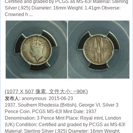
Certified and graded by PCGS as MS-63! Material: Sterling
Silver (.925) Diameter: 16mm Weight: 1.41gm Obverse:
Crowned h ...
(1077 X 507 像素, 文件大小: ~90K)
发布人:
anonymous 2015-06-23
1937, Southern Rhodesia (British), George VI. Silver 3
Pence Coin. PCGS MS-63! Mint Date: 1937
Denomination: 3 Pence Mint Place: Royal mint, London
(UK) Condition: Certified and graded by PCGS as MS-63!
Material: Sterling Silver (.925) Diameter: 16mm Weight: