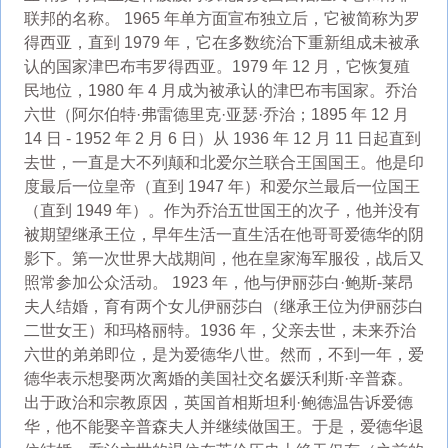
联邦的名称。 1965 年单方面宣布独立后，它被简称为罗
得西亚，直到 1979 年，它在多数统治下重新组成未被承
认的国家津巴布韦罗得西亚。1979 年 12 月，它恢复殖
民地位，1980 年 4 月成为被承认的津巴布韦国家。乔治
六世（阿尔伯特·弗雷德里克·亚瑟·乔治；1895 年 12 月
14 日 - 1952 年 2 月 6 日）从 1936 年 12 月 11 日起直到
去世，一直是大不列颠和北爱尔兰联合王国国王。他是印
度最后一位皇帝（直到 1947 年）和爱尔兰最后一位国王
（直到 1949 年）。作为乔治五世国王的次子，他并没有
被期望继承王位，早年生活一直生活在他哥哥爱德华的阴
影下。第一次世界大战期间，他在皇家海军服役，战后又
照常参加公众活动。 1923 年，他与伊丽莎白·鲍斯-莱昂
夫人结婚，育有两个女儿伊丽莎白（继承王位为伊丽莎白
二世女王）和玛格丽特。1936 年，父亲去世，未来乔治
六世的弟弟即位，是为爱德华八世。然而，不到一年，爱
德华表示想娶两次离婚的美国社交名媛沃利斯·辛普森。
出于政治和宗教原因，英国首相斯坦利·鲍德温告诉爱德
华，他不能娶辛普森夫人并继续做国王。于是，爱德华退