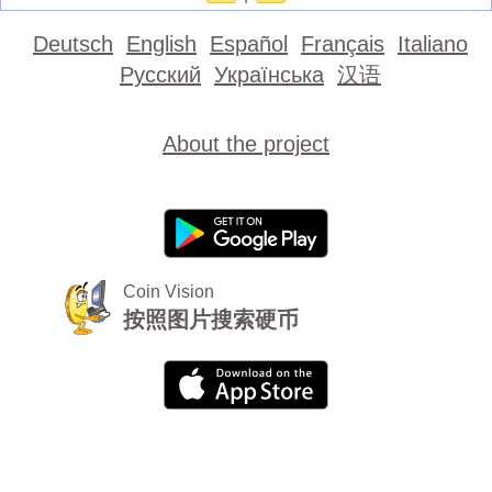
Deutsch
English
Español
Français
Italiano
Русский
Українська
汉语
About the project
Coin Vision
按照图片搜索硬币