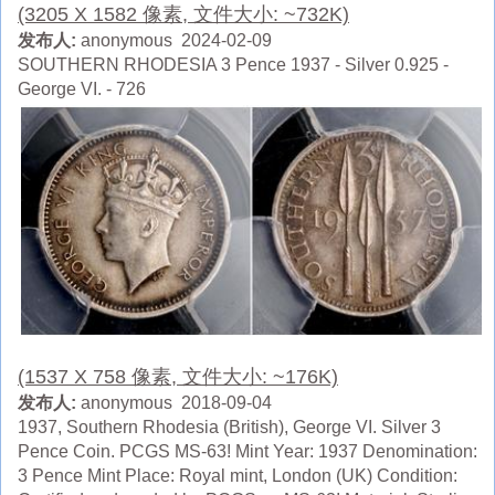
(3205 X 1582 像素, 文件大小: ~732K)
发布人:
anonymous 2024-02-09
SOUTHERN RHODESIA 3 Pence 1937 - Silver 0.925 -
George VI. - 726
(1537 X 758 像素, 文件大小: ~176K)
发布人:
anonymous 2018-09-04
1937, Southern Rhodesia (British), George VI. Silver 3
Pence Coin. PCGS MS-63! Mint Year: 1937 Denomination:
3 Pence Mint Place: Royal mint, London (UK) Condition: