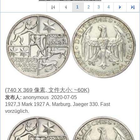
1
2
3
4
(740 X 369 像素, 文件大小: ~60K)
发布人:
anonymous 2020-07-05
1927,3 Mark 1927 A. Marburg. Jaeger 330. Fast
vorzüglich.