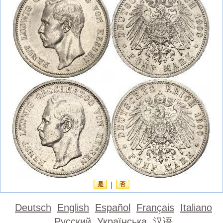
是
|
否
Deutsch
English
Español
Français
Italiano
Русский
Українська
汉语