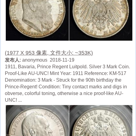
(1977 X 953 像素, 文件大小: ~353K)
发布人:
anonymous 2018-11-19
1911, Bavaria, Prince Regent Luitpold. Silver 3 Mark Coin.
Proof-Like AU-UNC! Mint Year: 1911 Reference: KM-517
Denomination: 3 Mark - Struck for the 90th birthday the
Prince-Regent! Condition: Tiny contact marks and digs in
obverse, colorful toning, otherwise a nice proof-like AU-
UNC! ...