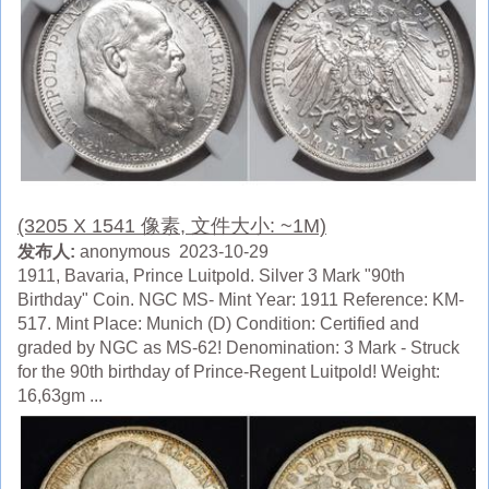
(3205 X 1541 像素, 文件大小: ~1M)
发布人:
anonymous 2023-10-29
1911, Bavaria, Prince Luitpold. Silver 3 Mark "90th
Birthday" Coin. NGC MS- Mint Year: 1911 Reference: KM-
517. Mint Place: Munich (D) Condition: Certified and
graded by NGC as MS-62! Denomination: 3 Mark - Struck
for the 90th birthday of Prince-Regent Luitpold! Weight:
16,63gm ...