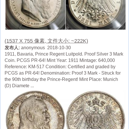
(1537 X 755 像素, 文件大小: ~222K)
发布人:
anonymous 2018-10-30
1911, Bavaria, Prince Regent Luitpold. Proof Silver 3 Mark
Coin. PCGS PR-64! Mint Year: 1911 Mintage: 640,000
Reference: KM-517 Condition: Certified and graded by
PCGS as PR-64! Denomination: Proof 3 Mark - Struck for
the 90th birthday the Prince-Regent! Mint Place: Munich
(D) Diamete ...