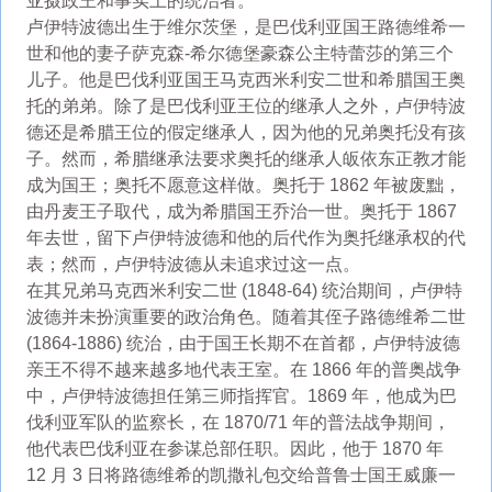
亚摄政王和事实上的统治者。
卢伊特波德出生于维尔茨堡，是巴伐利亚国王路德维希一
世和他的妻子萨克森-希尔德堡豪森公主特蕾莎的第三个
儿子。他是巴伐利亚国王马克西米利安二世和希腊国王奥
托的弟弟。除了是巴伐利亚王位的继承人之外，卢伊特波
德还是希腊王位的假定继承人，因为他的兄弟奥托没有孩
子。然而，希腊继承法要求奥托的继承人皈依东正教才能
成为国王；奥托不愿意这样做。奥托于 1862 年被废黜，
由丹麦王子取代，成为希腊国王乔治一世。奥托于 1867
年去世，留下卢伊特波德和他的后代作为奥托继承权的代
表；然而，卢伊特波德从未追求过这一点。
在其兄弟马克西米利安二世 (1848-64) 统治期间，卢伊特
波德并未扮演重要的政治角色。随着其侄子路德维希二世
(1864-1886) 统治，由于国王长期不在首都，卢伊特波德
亲王不得不越来越多地代表王室。在 1866 年的普奥战争
中，卢伊特波德担任第三师指挥官。1869 年，他成为巴
伐利亚军队的监察长，在 1870/71 年的普法战争期间，
他代表巴伐利亚在参谋总部任职。因此，他于 1870 年
12 月 3 日将路德维希的凯撒礼包交给普鲁士国王威廉一