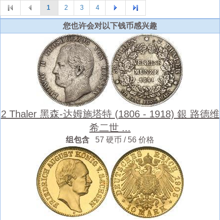
1
2
3
4
您也许会对以下钱币感兴趣
2 Thaler 黑森-达姆施塔特 (1806 - 1918) 銀 路德维
希二世 ...
组包含
57 硬币 / 56 价格