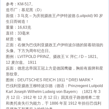
参考：KM-517。
造币厂：慕尼黑（D）
面值：3 马克 – 为庆祝摄政王卢伊特波德 (Luitpold) 90 岁
生日而铸造！
重量：16,63克
直径：33毫米
材质：银
正面：右侧为巴伐利亚摄政王卢伊特波尔德的留着胡须的
头像。下方为周年纪念日。
图例：LVITPOLD PRINZ。摄政王 V. 拜仁 / D – 1821。
12 麦尔兹。 1911
反面：德意志帝国王冠上方是德国鹰徽，胸前有盾牌和星
形纹章。
图例：DEUTSCHES REICH 1911 * DREI MARK *
巴伐利亚摄政王柳特波尔德（德语：Prinzregent Luitpold
Karl Joseph Wilhelm Ludwig von Bayern）（1821 年 3
月 12 日 - 1912 年 12 月 12 日）因其侄子路德维希二世
和奥托丧失行为能力，于 1886 年至 1912 年担任巴伐利