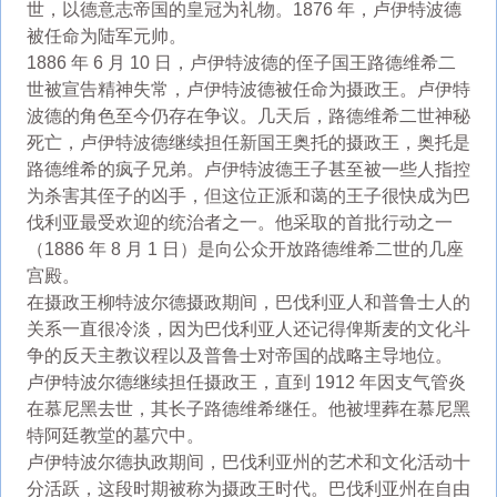
世，以德意志帝国的皇冠为礼物。1876 年，卢伊特波德
被任命为陆军元帅。
1886 年 6 月 10 日，卢伊特波德的侄子国王路德维希二
世被宣告精神失常，卢伊特波德被任命为摄政王。卢伊特
波德的角色至今仍存在争议。几天后，路德维希二世神秘
死亡，卢伊特波德继续担任新国王奥托的摄政王，奥托是
路德维希的疯子兄弟。卢伊特波德王子甚至被一些人指控
为杀害其侄子的凶手，但这位正派和蔼的王子很快成为巴
伐利亚最受欢迎的统治者之一。他采取的首批行动之一
（1886 年 8 月 1 日）是向公众开放路德维希二世的几座
宫殿。
在摄政王柳特波尔德摄政期间，巴伐利亚人和普鲁士人的
关系一直很冷淡，因为巴伐利亚人还记得俾斯麦的文化斗
争的反天主教议程以及普鲁士对帝国的战略主导地位。
卢伊特波尔德继续担任摄政王，直到 1912 年因支气管炎
在慕尼黑去世，其长子路德维希继任。他被埋葬在慕尼黑
特阿廷教堂的墓穴中。
卢伊特波尔德执政期间，巴伐利亚州的艺术和文化活动十
分活跃，这段时期被称为摄政王时代。巴伐利亚州在自由