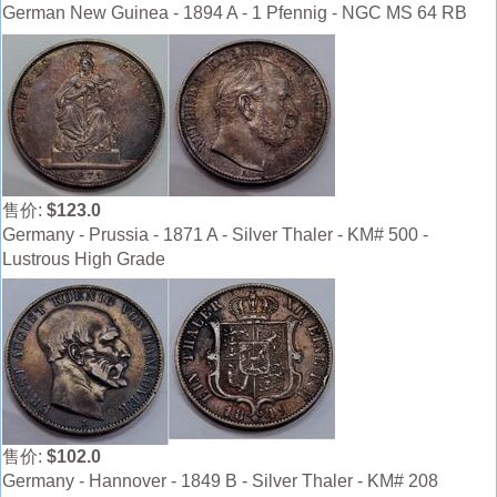
German New Guinea - 1894 A - 1 Pfennig - NGC MS 64 RB
售价:
$123.0
Germany - Prussia - 1871 A - Silver Thaler - KM# 500 -
Lustrous High Grade
售价:
$102.0
Germany - Hannover - 1849 B - Silver Thaler - KM# 208