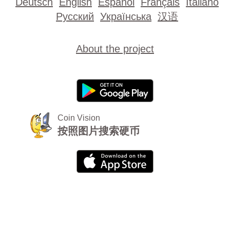
Deutsch
English
Español
Français
Italiano
Русский
Українська
汉语
About the project
Coin Vision
按照图片搜索硬币