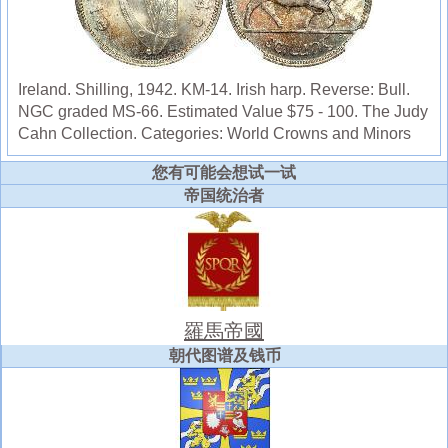
Ireland. Shilling, 1942. KM-14. Irish harp. Reverse: Bull.
NGC graded MS-66. Estimated Value $75 - 100. The Judy
Cahn Collection. Categories: World Crowns and Minors
您有可能会想试一试
帝国统治者
羅馬帝國
朝代图谱及钱币