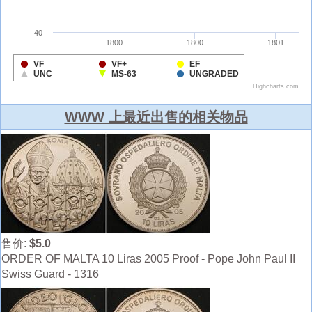
WWW 上最近出售的相关物品
售价:
$5.0
ORDER OF MALTA 10 Liras 2005 Proof - Pope John Paul II
Swiss Guard - 1316