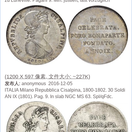
zu Luneville. Pagani 9. Min. justiert, fast vorzüglich
(1200 X 597 像素, 文件大小: ~227K)
发布人:
anonymous 2016-12-05
ITALIA Milano Repubblica Cisalpina, 1800-1802. 30 Soldi
AN IX (1801). Pag. 9. In slab NGC MS 63. Spl/qFdc.