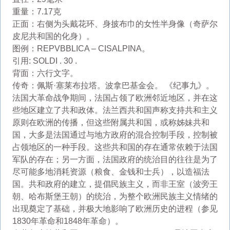
重量：7.17克
正面：右侧为头戴花环、身披布巾的女性半身像（奇萨尔
皮尼共和国的化身）。
图例：REPVBBLICA – CISALPINA。
引用: SOLDI . 30 .
背面：六行文字。
传奇：佩斯·塞莱布拉塔。波拿巴基金会。 《纪事九》。
法国大革命战争期间，法国占领了欧洲邻近地区，并在这
些地区建立了共和政体。法兰西共和国声称支持共和主义
原则在欧洲的传播，但这些附属共和国，或称姊妹共和
国，大多是法国通过与地方政府的混合控制手段，控制被
占领地区的一种手段。这些共和国的存在通常依赖于法国
军队的存在；另一方面，法国政府的统治目的往往是为了
尽可能多地消耗资源（粮食、金钱和士兵），以造福法
国。共和政府的建立，提倡民族主义，而非王室（波旁王
朝、哈布斯堡王朝）的统治，为整个欧洲民族主义情绪的
出现奠定了基础，并极大地影响了欧洲历史的进程（参见
1830年革命和1848年革命）。