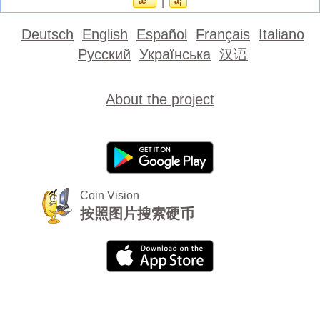
æ¯
|
å¦
Deutsch
English
Español
Français
Italiano
Русский
Українська
汉语
About the project
Coin Vision
按照图片搜索硬币