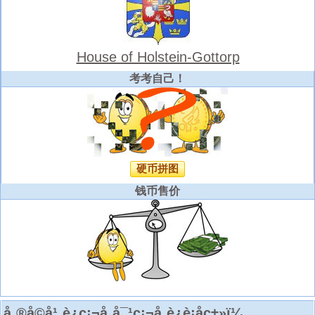
House of Holstein-Gottorp
考考自己！
硬币拼图
钱币售价
å¸®å©å¹¸è¿ç¡¬å¸å¯¹ç¡¬å¸è¿è¡åç±»ï¼