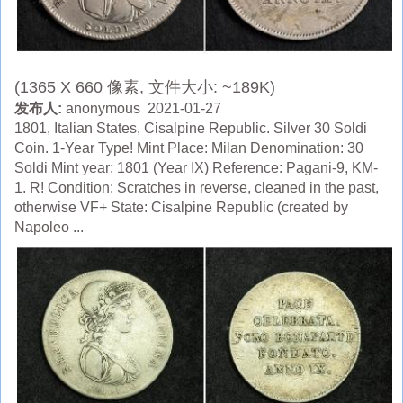
(1365 X 660 像素, 文件大小: ~189K)
发布人:
anonymous 2021-01-27
1801, Italian States, Cisalpine Republic. Silver 30 Soldi
Coin. 1-Year Type! Mint Place: Milan Denomination: 30
Soldi Mint year: 1801 (Year IX) Reference: Pagani-9, KM-
1. R! Condition: Scratches in reverse, cleaned in the past,
otherwise VF+ State: Cisalpine Republic (created by
Napoleo ...