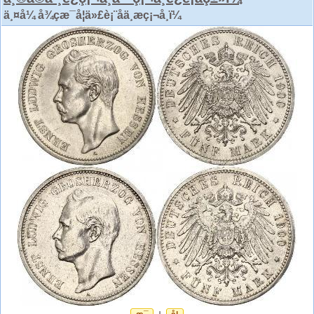
ä¸¤å¼ å¾çæ¯å¦ä»£è¡¨åä¸æç¡¬å¸ï¼