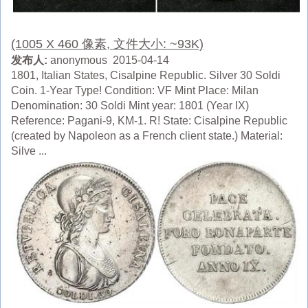
(1005 X 460 像素, 文件大小: ~93K)
发布人:
anonymous 2015-04-14
1801, Italian States, Cisalpine Republic. Silver 30 Soldi
Coin. 1-Year Type! Condition: VF Mint Place: Milan
Denomination: 30 Soldi Mint year: 1801 (Year IX)
Reference: Pagani-9, KM-1. R! State: Cisalpine Republic
(created by Napoleon as a French client state.) Material:
Silve ...