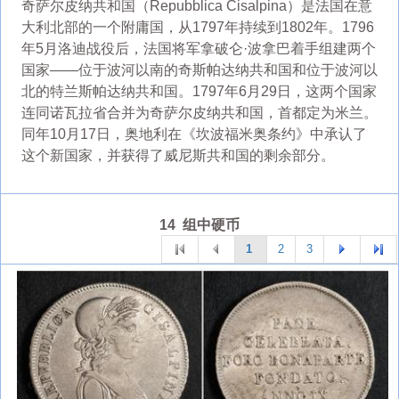
奇萨尔皮纳共和国（Repubblica Cisalpina）是法国在意
大利北部的一个附庸国，从1797年持续到1802年。1796
年5月洛迪战役后，法国将军拿破仑·波拿巴着手组建两个
国家——位于波河以南的奇斯帕达纳共和国和位于波河以
北的特兰斯帕达纳共和国。1797年6月29日，这两个国家
连同诺瓦拉省合并为奇萨尔皮纳共和国，首都定为米兰。
同年10月17日，奥地利在《坎波福米奥条约》中承认了
这个新国家，并获得了威尼斯共和国的剩余部分。
14 组中硬币
1
2
3