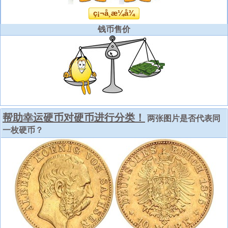
ç¡¬å¸æ¼å¾
钱币售价
帮助幸运硬币对硬币进行分类！
两张图片是否代表同
一枚硬币？