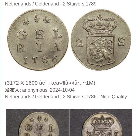
Netherlands / Gelderland - 2 Stuivers 1789
(3172 X 1600 åç´ , æä»¶å¤§å°: ~1M)
发布人:
anonymous 2024-10-04
Netherlands / Gelderland - 2 Stuivers 1786 - Nice Quality