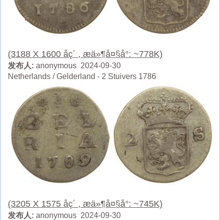
(3188 X 1600 åç´ , æä»¶å¤§å°: ~778K)
发布人:
anonymous 2024-09-30
Netherlands / Gelderland - 2 Stuivers 1786
(3205 X 1575 åç´ , æä»¶å¤§å°: ~745K)
发布人:
anonymous 2024-09-30