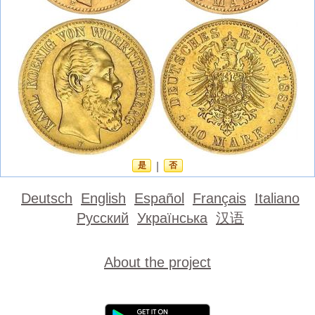
是
|
否
Deutsch
English
Español
Français
Italiano
Русский
Українська
汉语
About the project