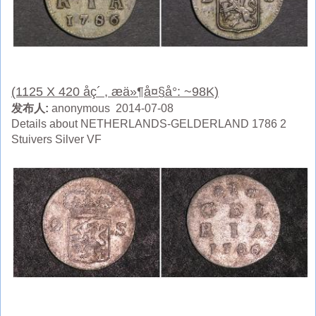
(1125 X 420 åç´ , æä»¶å¤§å°: ~98K)
发布人:
anonymous 2014-07-08
Details about NETHERLANDS-GELDERLAND 1786 2
Stuivers Silver VF