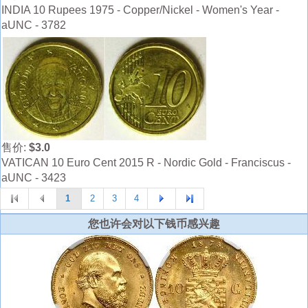
INDIA 10 Rupees 1975 - Copper/Nickel - Women's Year -
aUNC - 3782
售价:
$3.0
VATICAN 10 Euro Cent 2015 R - Nordic Gold - Franciscus -
aUNC - 3423
1
2
3
4
您也许会对以下钱币感兴趣