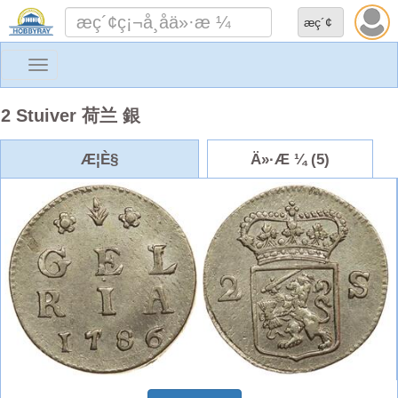
Toggle
navigation
2 Stuiver 荷兰 銀
Æ¦È§
Ä»·Æ ¼ (5)