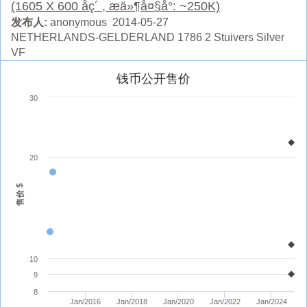
(1605 X 600 åç´ , æä»¶å¤§å°: ~250K)
发布人:
anonymous 2014-05-27
NETHERLANDS-GELDERLAND 1786 2 Stuivers Silver
VF