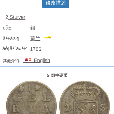
修改描述
2
Stuiver
éå±:
銀
å½å®¶:
荷兰
åè¡å¹´ä»½:
1786
English
其他介绍::
5 组中硬币