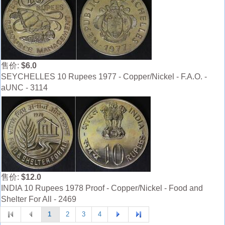
售价:
$6.0
SEYCHELLES 10 Rupees 1977 - Copper/Nickel - F.A.O. -
aUNC - 3114
售价:
$12.0
INDIA 10 Rupees 1978 Proof - Copper/Nickel - Food and
Shelter For All - 2469
1
2
3
4