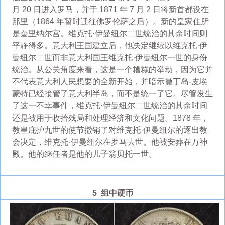
月 20 日进入罗马，并于 1871 年 7 月 2 日将新首都设在
那里（1864 年暂时迁往佛罗伦萨之后）。新的皇家住所
是奎里纳尔宫。维克托·伊曼纽尔二世统治的其余时间则
平静得多。意大利王国建立后，他决定继续以维克托·伊
曼纽尔二世而非意大利国王维克托·伊曼纽尔一世的身份
统治。从公关角度来看，这是一个糟糕的举动，因为它并
不代表意大利人民想要的全新开始，并暗示撒丁岛-皮埃
蒙特已经接管了意大利半岛，而不是统一了它。尽管发生
了这一不幸事件，维克托·伊曼纽尔二世统治的其余时间
还是被用于收拾残局和处理经济和文化问题。1878 年，
教皇庇护九世的使节撤销了对维克托·伊曼纽尔的逐出教
会决定，维克托·伊曼纽尔在罗马去世。他被安葬在万神
殿。他的继任者是他的儿子翁贝托一世。
5 组中硬币