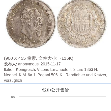
(900 X 455 像素, 文件大小: ~116K)
发布人:
anonymous 2015-11-17
Italien-Königreich, Vittorio Emanuele II. 2 Lire 1863 N,
Neapel. K.M. 6a.1, Pagani 506. Kl. Randfehler und Kratzer,
vorzüglich