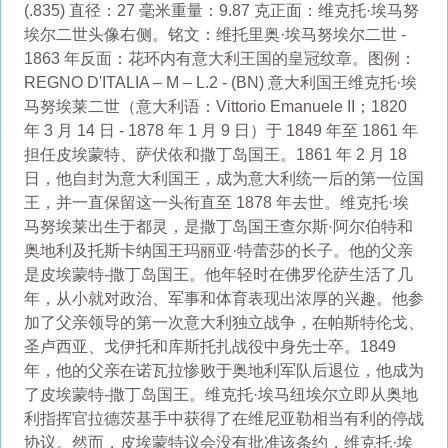
(.835) 直径：27 毫米重量：9.87 克正面：维克托·埃马努
埃尔二世头像右侧。铭文：维托里奥·埃马努埃尔二世 -
1863 年反面：花环内有意大利王国的皇冠纹章。图例：
REGNO D'ITALIA – M – L.2 - (BN) 意大利国王维克托·埃
马努埃莱二世（意大利语：Vittorio Emanuele II；1820
年 3 月 14 日 - 1878 年 1 月 9 日）于 1849 年至 1861 年
担任皮埃蒙特、萨伏依和撒丁岛国王。1861 年 2 月 18
日，他自封为意大利国王，成为意大利统一后的第一位国
王，并一直保留这一头衔直至 1878 年去世。维克托·埃
马努埃莱出生于都灵，是撒丁岛国王查尔斯·阿尔伯特和
奥地利及托斯卡纳国王玛丽亚·特蕾莎的长子。他的父亲
是皮埃蒙特-撒丁岛国王。他年轻时在佛罗伦萨生活了几
年，从小就对政治、军事和体育表现出浓厚的兴趣。他参
加了父亲领导的第一次意大利独立战争，在帕斯特伦戈、
圣卢西亚、戈伊托和库斯托扎战役中身先士卒。1849
年，他的父亲在诺瓦拉惨败于奥地利军队后退位，他成为
了皮埃蒙特-撒丁岛国王。维克托·埃马纽埃尔立即从奥地
利指挥官拉德茨基手中获得了在维尼亚勒相当有利的停战
协议。然而，皮埃蒙特议会没有批准该条约，维克托·埃