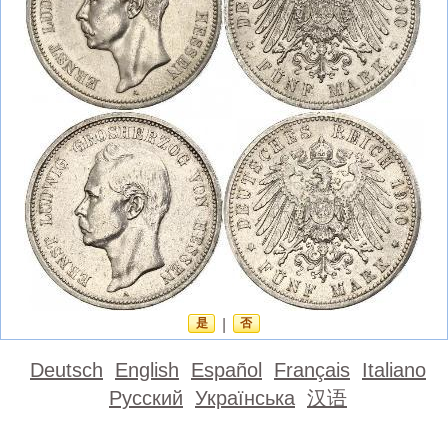
是
|
否
Deutsch
English
Español
Français
Italiano
Русский
Українська
汉语