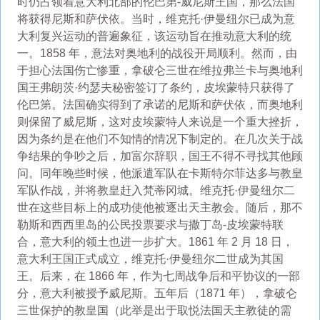
时仍占领着意大利北部的伦巴第-威尼斯王国，那么法国
将获得尼斯和萨伏依。当时，维克托·伊曼纽尔已成为意
大利复兴运动的普遍象征，该运动旨在推动意大利的统
一。1858 年，意法对奥地利的战役开局顺利。然而，由
于担心法国伤亡惨重，拿破仑三世在维拉弗兰卡与奥地利
国王弗朗茨·约瑟夫秘密签订了条约，皮埃蒙特只获得了
伦巴第。法国确实得到了承诺的尼斯和萨伏依，而奥地利
则保留了威尼斯，这对皮埃蒙特人来说是一个重大挫折，
因为条约是在他们不知情的情况下制定的。在几次关于战
争结果的争吵之后，加富尔辞职，国王不得不寻找其他顾
问。同年晚些时候，他派遣军队在卡斯特尔菲达多与教皇
军队作战，并将教皇赶入梵蒂冈城。维克托·伊曼纽尔二
世在这些目标上的成功使他被逐出天主教会。随后，那不
勒斯和西西里岛的公民投票要求与撒丁岛-皮埃蒙特联
合，意大利的领土也进一步扩大。1861 年 2 月 18 日，
意大利王国正式成立，维克托·伊曼纽尔二世成为其国
王。后来，在 1866 年，作为七周战争后和平协议的一部
分，意大利被授予威尼斯。五年后（1871 年），拿破仑
三世保护的教皇国（此举是出于取悦法国天主教徒的需