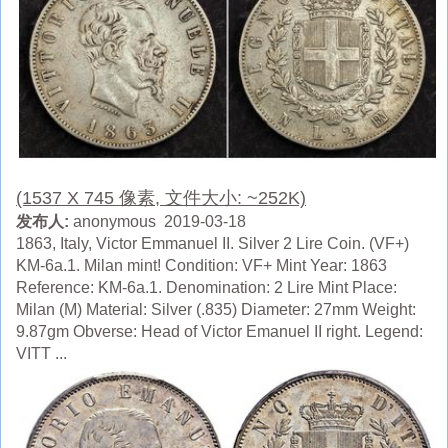
(1537 X 745 像素, 文件大小: ~252K)
发布人:
anonymous 2019-03-18
1863, Italy, Victor Emmanuel II. Silver 2 Lire Coin. (VF+)
KM-6a.1. Milan mint! Condition: VF+ Mint Year: 1863
Reference: KM-6a.1. Denomination: 2 Lire Mint Place:
Milan (M) Material: Silver (.835) Diameter: 27mm Weight:
9.87gm Obverse: Head of Victor Emanuel II right. Legend:
VITT ...