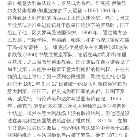
要）被意大利军队攻占，罗马成为首都。维克托·伊曼纽
尔支持朱塞佩·加里波第的千人远征（1860-1861 年），
这导致意大利南部的两西西里王国迅速沦陷。然而，当加
里波第似乎准备进攻仍处于教皇国统治下的罗马时，国王
阻止了他，因为罗马受法国保护。1860 年，通过地方公
民投票，托斯卡纳、摩德纳、帕尔马和罗马涅决定站在撒
丁岛-皮埃蒙特一边。维克托·伊曼纽尔在卡斯特尔菲达尔
多战役 (1860) 中战胜教皇军队，随后在马尔凯和翁布里
亚获胜，之后被教皇逐出教会。国王随后在泰亚诺会见了
加里波第，从他手中接管了意大利南部的控制权。在被占
领的土地上举行了另一系列公民投票，导致维克托·伊曼
纽尔于 1861 年 3 月 17 日被统一的意大利新议会宣布为
意大利第一任国王。都灵成为新国家的首都。只剩下罗
马、威尼托、特伦蒂诺和达尔马提亚有待征服。1866
年，维克托·伊曼纽尔在第三次意大利独立战争中与普鲁
士结盟。虽然在意大利战场上没有取得胜利，但他还是设
法在奥地利在德国战败后占领了维内托。1871 年，在加
里波第两次尝试失败后，他还利用普法战争中普鲁士战胜
法国的机会，在法国撤退后占领了罗马。他于 1871 年 9