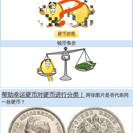
硬币拼图
钱币售价
帮助幸运硬币对硬币进行分类！
两张图片是否代表同
一枚硬币？