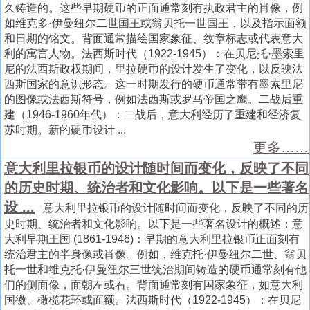
久铸造的。这些早期硬币的正面通常刻有执政君主的肖像，例
如维克多·伊曼纽尔二世国王或翁贝托一世国王，以及指示面额
和日期的铭文。背面通常描绘国家象征、纹章标志或代表意大
利的寓言人物。法西斯时代（1922-1945）：在贝尼托·墨索里
尼的法西斯政权期间，里拉硬币的设计发生了变化，以反映法
西斯国家的意识形态。这一时期发行的硬币通常带有墨索里尼
的图像或法西斯符号，例如法西斯或罗马帝国之鹰。二战后重
建（1946-1960年代）：二战后，意大利经历了重建和经济复
苏时期。新的硬币设计 ...
更多……
意大利里拉银币的设计随时间而变化，反映了不同
的历史时期、统治者和文化影响。以下是一些著名
设 ...
意大利里拉银币的设计随时间而变化，反映了不同的历
史时期、统治者和文化影响。以下是一些著名设计的概述：意
大利早期王国 (1861-1946)：早期的意大利里拉银币正面刻有
统治君主的半身像或肖像。例如，维克托·伊曼纽尔二世、翁贝
托一世和维克托·伊曼纽尔三世统治期间铸造的硬币通常刻有他
们的侧面像，面朝左或右。背面通常刻有国家象征，如意大利
国徽、橄榄花环或面额。法西斯时代（1922-1945）：在贝尼