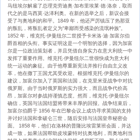
马纽埃尔解雇了总理克劳迪奥·加布里埃莱·德·洛奈，取而
代之的是马西莫·达泽利奥。在新的选举之后，新议会接
受了与奥地利的和平。1849 年，他还严厉镇压了热那亚
的叛乱，将叛乱者定义为“卑鄙而受感染的流氓种族”。
1852 年，维克托·伊曼纽尔二世授予卡米洛·迪·加富尔伯
爵首相的头衔。事实证明这是一个明智的选择，因为加富
尔是一位政治策划者，并且凭借自身实力在意大利统一中
发挥了重要作用。维克托·伊曼纽尔二世很快成为意大利
统一运动的象征。由于他尊重新宪法并推行自由主义改
革，他在撒丁王国尤其受欢迎。根据维克托·伊曼纽尔的
建议，加富尔加入了英国和法国，在克里米亚战争中对抗
俄罗斯。由于当时俄罗斯的实力强大，而且战争代价高
昂，加富尔对参战持谨慎态度。然而，维克托·伊曼纽尔
确信，英国与法国结盟将带来丰厚的回报。战争结束后，
加富尔伯爵于 1856 年在巴黎会议上成功寻求英国的支持
并讨好法国和拿破仑三世，随后安排与法国皇帝秘密会
面。 1858 年，他们在洛林的普隆比埃雷莱班会面，并达
成一致，如果法国帮助皮埃蒙特对抗奥地利，而奥地利当