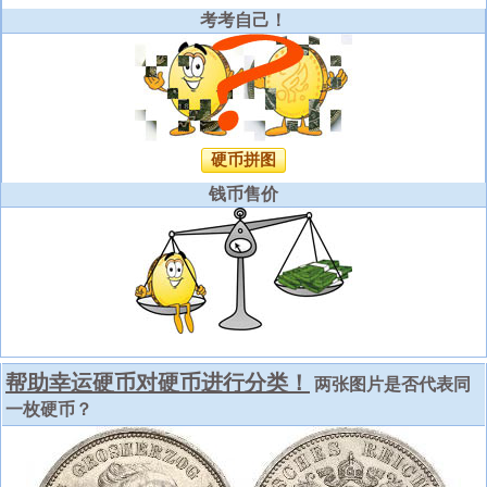
考考自己！
硬币拼图
钱币售价
帮助幸运硬币对硬币进行分类！
两张图片是否代表同
一枚硬币？