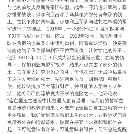
争的耻辱之后想要获得额外的领土。然而，这确实意味着
与他的前敌人奥斯曼帝国结盟。战争一开始进展顺利，塞
尔维亚战败，保加利亚占领了马其顿大部分有争议的领
土。在接下来的两年里，保加利亚军队与驻扎在希腊的盟
军进行了防御战。 1916年，一小部分保加利亚军队参与
了对罗马尼亚的征服。随后，1918年秋天，保加利亚军
队在希腊的盟军袭击中遭到重创。随着军队溃败，沙皇费
迪南德为了保住保加利亚王位而退位，让位给他的长子，
他于 1918 年 10 月 3 日成为沙皇鲍里斯三世。在新的领
导下，保加利亚向盟军投降，结果不仅失去了额外的领
土，它在重大冲突中为之奋斗，但也在巴尔干战争后赢得
了通往爱琴海的领土。斐迪南退位后，回到德国科堡居
住。他设法挽救了大部分财产，并且能够以某种方式生
活。他将自己的流放视为王权的危险之一。他评论说：
“流亡国王在逆境中比普通人更有哲理；但我们的哲学主
要是传统和教养的结果，不要忘记骄傲是君主造就的一个
重要项目。我们受到来自我们出生的那天，并教导我们避
免所有外在的情感迹象。骷髅在盛宴上永远和我们坐在一
起。它可能意味着谋杀，可能意味着退位，但它总是提醒