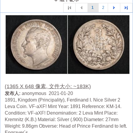
1
2
(1365 X 648 像素, 文件大小: ~183K)
发布人:
anonymous 2021-01-20
1891, Kingdom (Principality), Ferdinand I. Nice Silver 2
Leva Coin. VF-aXF! Mint Year: 1891 Reference: KM-14.
Condition: VF-aXF! Denomination: 2 Leva Mint Place:
Kremnitz (K.B.) Material: Silver (.900) Diameter: 27mm
Weight: 9.86gm Obverse: Head of Prince Ferdinand to left.
Engraver´s ...