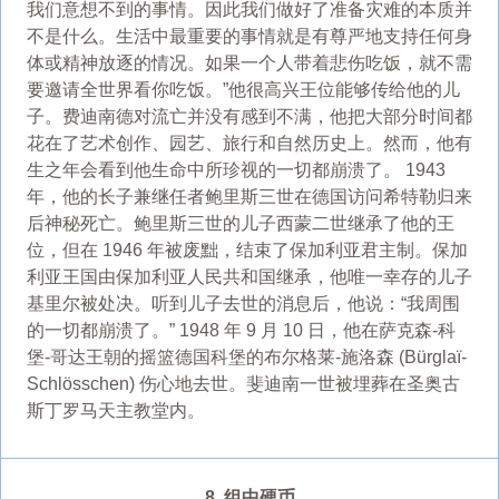
我们意想不到的事情。因此我们做好了准备灾难的本质并
不是什么。生活中最重要的事情就是有尊严地支持任何身
体或精神放逐的情况。如果一个人带着悲伤吃饭，就不需
要邀请全世界看你吃饭。”他很高兴王位能够传给他的儿
子。费迪南德对流亡并没有感到不满，他把大部分时间都
花在了艺术创作、园艺、旅行和自然历史上。然而，他有
生之年会看到他生命中所珍视的一切都崩溃了。 1943
年，他的长子兼继任者鲍里斯三世在德国访问希特勒归来
后神秘死亡。鲍里斯三世的儿子西蒙二世继承了他的王
位，但在 1946 年被废黜，结束了保加利亚君主制。保加
利亚王国由保加利亚人民共和国继承，他唯一幸存的儿子
基里尔被处决。听到儿子去世的消息后，他说：“我周围
的一切都崩溃了。” 1948 年 9 月 10 日，他在萨克森-科
堡-哥达王朝的摇篮德国科堡的布尔格莱-施洛森 (Bürglaï-
Schlösschen) 伤心地去世。斐迪南一世被埋葬在圣奥古
斯丁罗马天主教堂内。
8 组中硬币