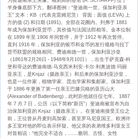
为费迪南亲王头像。雕刻师的签名 (A. SCHARFF) 位于
半身像底部下方。翻译图例：“斐迪南一世。保加利亚亲
王” 文本：KB（代表克雷姆尼茨） 背面：面值 (LEVA) 上
方的值 (2) 和日期 (1891)。全部在花圈内。列弗于 1881
年成为保加利亚货币，其价值与法国法郎相等。金本位制
在 1899 年至 1906 年间暂停，并于 1912 年再次暂停。
直到 1916 年，保加利亚的银币和金币的发行规格与拉丁
货币联盟的规格相同。费迪南德一世，保加利亚沙皇
（1861年2月26日 - 1948年9月10日），出生于萨克森-科
堡和哥达的费迪南德·马克西米利安·卡尔·利奥波德·玛丽
亚亲王，是Knjaz（摄政亲王）和后来的保加利亚沙皇，
也是一位作家，植物学家、昆虫学家和集邮家。保加利亚
于 1886 年更换了第一任亲王巴滕贝格的亚历山大
(Alexander of Battenberg)，此时距他就任仅七年。 1887
年 7 月 7 日，公历（以下简称“新历”）斐迪南被宣布为自
治保加利亚的 Knjaz（摄政亲王）。在斐迪南接受王位之
前，王位曾从丹麦到高加索，甚至罗马尼亚国王。欧洲许
多王室对他的即位表示怀疑。他父亲的表弟维多利亚女王
对首相说：“他完全不适合，……脆弱、古怪、女性