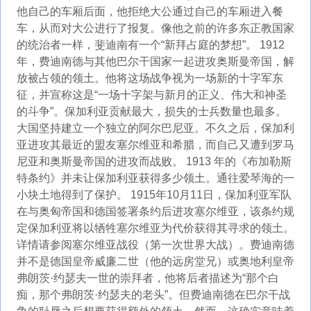
他自己的车厢后面，他拒绝大公通过自己的车厢进入餐
车，从而对大公进行了报复。像他之前的许多东正教国家
的统治者一样，斐迪南有一个“新拜占庭的梦想”。 1912
年，费迪南德与其他巴尔干国家一起进攻奥斯曼帝国，解
放被占领的领土。他将这场战争视为一场新的十字军东
征，并宣称这是“一场十字架与新月的正义、伟大和神圣
的斗争”。保加利亚贡献最大，损失的士兵数量也最多。
大国坚持建立一个独立的阿尔巴尼亚。不久之后，保加利
亚进攻其最近的盟友塞尔维亚和希腊，而自己又遭到罗马
尼亚和奥斯曼帝国的进攻而战败。 1913 年的《布加勒斯
特条约》并未让保加利亚获得多少领土。通往爱琴海的一
小块土地得到了保护。 1915年10月11日，保加利亚军队
在与奥匈帝国和德国签署条约后进攻塞尔维亚，该条约规
定保加利亚将以牺牲塞尔维亚为代价获得其寻求的领土。
详情请参阅塞尔维亚战役（第一次世界大战）。费迪南德
并不是德国皇帝威廉二世（他的远房堂兄）或奥地利皇帝
弗朗茨·约瑟夫一世的崇拜者，他将后者描述为“那个白
痴，那个弗朗茨·约瑟夫的老头”。但费迪南德在巴尔干战