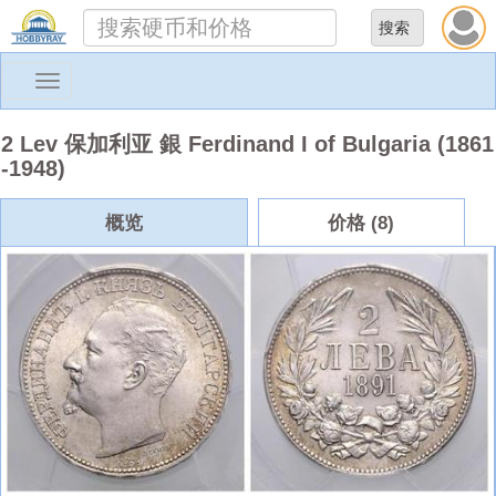
Toggle
navigation
2 Lev 保加利亚 銀 Ferdinand I of Bulgaria (1861
-1948)
概览
价格 (8)