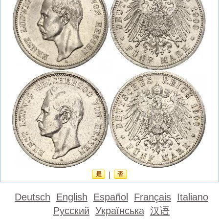
是
|
否
Deutsch
English
Español
Français
Italiano
Русский
Українська
汉语