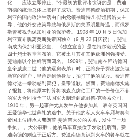
化……应该立即停止。”令最初的批评者惊讶的是，费迪
南德的统治总体上取得了成功。费迪南德统治初期，保加
利亚的国内政治生活由自由党领袖斯特凡·斯坦博洛夫主
导，他的外交政策导致与俄罗斯的关系明显降温，而俄罗
斯曾被视为保加利亚的保护者。 1908 年 10 月 5 日保加
利亚宣布脱离奥斯曼帝国独立（9 月 22 日庆祝），斐迪
南成为保加利亚沙皇。 《独立宣言》是在特尔诺沃的圣
四十烈士教堂宣布的。它被土耳其和其他欧洲列强接受。
斐迪南以个性鲜明而闻名。 1909年，斐迪南在拜访德国
皇帝威廉二世（他的远房表弟）时，正将身子探出波茨坦
新宫的窗户，皇帝走到他身后，拍打了他的屁股。费迪南
德对这一举动感到冒犯，皇帝道歉。然而，费迪南德实施
了报复，将他原本打算将埃森克虏伯工厂的一份价值不菲
的军火合同授予了法国军火制造商施耐德-克鲁索公司。
1910 年，另一起事件尤其发生在他参加其二表弟英国国
王爱德华七世葬礼的途中。关于他的私人火车车厢与奥匈
帝国王位继承人弗朗茨·斐迪南大公的关系，发生了一场
争执。 。大公获胜，他的马车直接位于发动机后面。费
迪南德的则位于正后方。费迪南德意识到火车的餐车就在