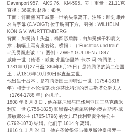
Davenport 957、AKS 76、KM-595。罗！重量：21.11克
直径：36毫米 材质：银色
正面：符腾堡国王威廉一世的头像离开。注释：雕刻师姓
名首字母 (C.VOIGT) 位于胸围下方。图例：WILHELM
KÖNIG V. WÜRTTEMBERG
背面：加冕骑士头盔，椭圆形盾牌，由加冕狮子和鹿支
撑，横幅上写有座右铭。横幅：（“Furchtlos und treu”
=“无畏而忠诚！”）图例：ZWEY GULDEN / 1847
威廉一世（德语：​​威廉·弗里德里希·卡尔·冯·符腾堡；
1781年9月27日至1864年6月25日）是符腾堡的第二任国
王，从1816年10月30日起直至去世。
他出生于吕本，是符腾堡国王腓特烈一世（1754-1816
年）和妻子不伦瑞克-沃尔芬比特尔的奥古斯塔公爵夫人
（1764-1788 年）的儿子。
1808 年 6 月 8 日，他在慕尼黑与巴伐利亚国王马克西米
利安一世 (1756-1825) 和黑森-达姆施塔特的奥古斯塔·威
廉敏娜公主 (1765-1796) 的女儿巴伐利亚夏洛特公主
(1792-1873) 结婚。他们于 1814 年离婚。
1816 年 1 月 24 日，他在圣彼得堡与俄罗斯沙皇保罗一