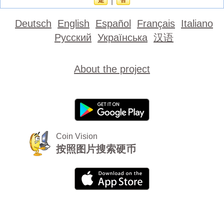
|
Deutsch
English
Español
Français
Italiano
Русский
Українська
汉语
About the project
Coin Vision
按照图片搜索硬币