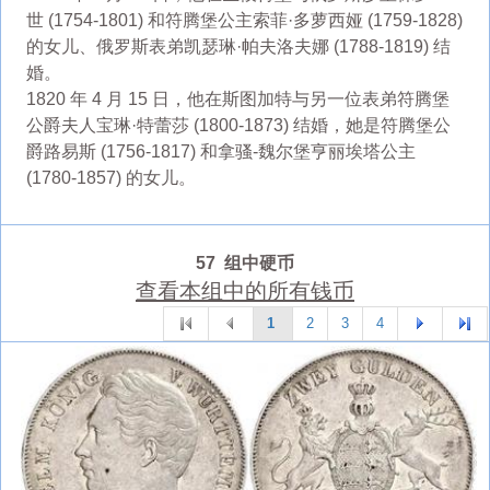
世 (1754-1801) 和符腾堡公主索菲·多萝西娅 (1759-1828)
的女儿、俄罗斯表弟凯瑟琳·帕夫洛夫娜 (1788-1819) 结
婚。
1820 年 4 月 15 日，他在斯图加特与另一位表弟符腾堡
公爵夫人宝琳·特蕾莎 (1800-1873) 结婚，她是符腾堡公
爵路易斯 (1756-1817) 和拿骚-魏尔堡亨丽埃塔公主
(1780-1857) 的女儿。
57 组中硬币
查看本组中的所有钱币
1
2
3
4