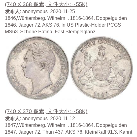
(740 X 368 像素, 文件大小: ~55K)
发布人:
anonymous 2020-11-25
1846,Württemberg. Wilhelm I. 1816-1864. Doppelgulden
1846. Jaeger 72, AKS 76. In US Plastic-Holder PCGS
MS63. Schöne Patina. Fast Stempelglanz.
(740 X 370 像素, 文件大小: ~58K)
发布人:
anonymous 2020-11-12
1847,Württemberg. Wilhelm I. 1816-1864. Doppelgulden
1847. Jaeger 72, Thun 437, AKS 76, Klein/Raff 91.3, Kahnt