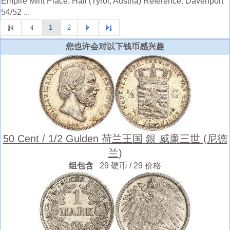
Empire Mint Place: Hall (Tyrol, Austria) Reference: Davenport
54/52 ...
1
2
您也许会对以下钱币感兴趣
50 Cent / 1/2 Gulden 荷兰王国 銀 威廉三世 (尼德
兰)
组包含
29 硬币 / 29 价格