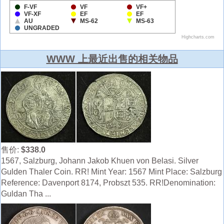
WWW 上最近出售的相关物品
售价:
$338.0
1567, Salzburg, Johann Jakob Khuen von Belasi. Silver
Gulden Thaler Coin. RR! Mint Year: 1567 Mint Place: Salzburg
Reference: Davenport 8174, Probszt 535. RR!Denomination:
Guldan Tha ...