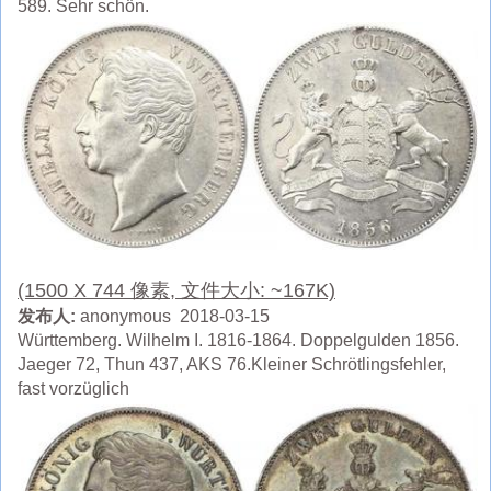
589. Sehr schön.
(1500 X 744 像素, 文件大小: ~167K)
发布人:
anonymous 2018-03-15
Württemberg. Wilhelm I. 1816-1864. Doppelgulden 1856.
Jaeger 72, Thun 437, AKS 76.Kleiner Schrötlingsfehler,
fast vorzüglich