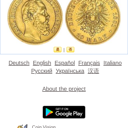
是
|
否
Deutsch
English
Español
Français
Italiano
Русский
Українська
汉语
About the project
Coin Vision