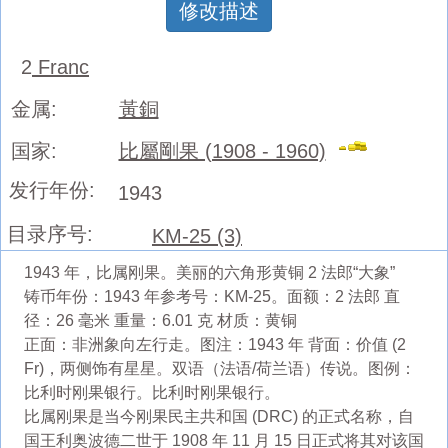
修改描述
2
Franc
金属:
黃銅
国家:
比屬剛果 (1908 - 1960)
发行年份:
1943
目录序号:
KM-25 (3)
1943 年，比属刚果。美丽的六角形黄铜 2 法郎“大象”
铸币年份：1943 年参考号：KM-25。面额：2 法郎 直
径：26 毫米 重量：6.01 克 材质：黄铜
正面：非洲象向左行走。图注：1943 年 背面：价值 (2
Fr)，两侧饰有星星。双语（法语/荷兰语）传说。图例：
比利时刚果银行。比利时刚果银行。
比属刚果是当今刚果民主共和国 (DRC) 的正式名称，自
国王利奥波德二世于 1908 年 11 月 15 日正式将其对该国