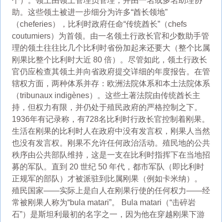
个）。领土由领土管理员管理，并由一名或多名助理协
助。这些领土被进一步细分为许多“酋长领地”
（cheferies），比利时政府任命“传统酋长”（chefs
coutumiers）为首领。由一名领土行政长官和少数助手管
理的领土往往比几个比利时省份加起来还要大（整个比属
刚果比整个比利时大近 80 倍）。尽管如此，领土行政长
官仍应检查其领土并向省政府提交详细的年度报告。在管
辖权方面，两种体系并存：欧洲法院体系和本土法院体系
（tribunaux indigènes）。这些土著法院由传统酋长主
持，但权力有限，并仍处于殖民政府的严格控制之下。
1936年有记录称，有728名比利时行政长官控制着刚果。
生活在刚果的比利时人在政府中没有发言权，刚果人当然
也没有发言权。刚果不允许任何政治活动。殖民地的公共
秩序由公共部队维持，这是一支在比利时指挥下在当地招
募的军队。直到 20 世纪 50 年代，都市军队（即比利时
正规军的部队）才被派驻到比属刚果（例如卡米纳）。
殖民国家——实际上是白人在刚果行使的任何权力——经
常被刚果人称为“bula matari”。 Bula matari（“击碎岩
石”）是斯坦利最初的名字之一，因为他在穿越刚果下游