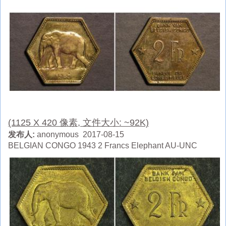
(1125 X 420 像素, 文件大小: ~92K)
发布人:
anonymous 2017-08-15
BELGIAN CONGO 1943 2 Francs Elephant AU-UNC