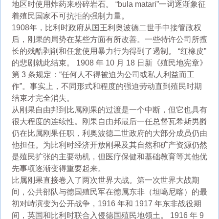
地区时使用炸药来粉碎岩石。 “bula matari”一词逐渐象征
着殖民国家不可抗拒的强制力量。
1908年，比利时政府从国王利奥波德二世手中接管政权
后，刚果的局势在某些方面有所改善。一些特许公司所擅
长的残酷剥削和任意使用暴力行为得到了遏制。 “红橡皮”
的悲剧就此结束。 1908 年 10 月 18 日新《殖民地宪章》
第 3 条规定：“任何人不得被迫为公司或私人利益而工
作”。事实上，不同形式和程度的强迫劳动直到殖民时期
结束才完全消失。
从刚果自由邦到比属刚果的过渡是一个中断，但它也具有
很大程度的连续性。刚果自由邦最后一任总督瓦希斯男爵
仍在比属刚果任职，利奥波德二世政府的大部分成员仍由
他担任。为比利时经济开放刚果及其自然和矿产资源仍然
是殖民扩张的主要动机，但医疗保健和基础教育等其他优
先事项逐渐变得重要起来。
比属刚果直接卷入了两次世界大战。第一次世界大战期
间，公共部队与德国殖民军在德属东非（坦噶尼喀）的最
初对峙演变为公开战争，1916 年和 1917 年东非战役期
间，英国和比利时联合入侵德国殖民地领土。 1916 年 9