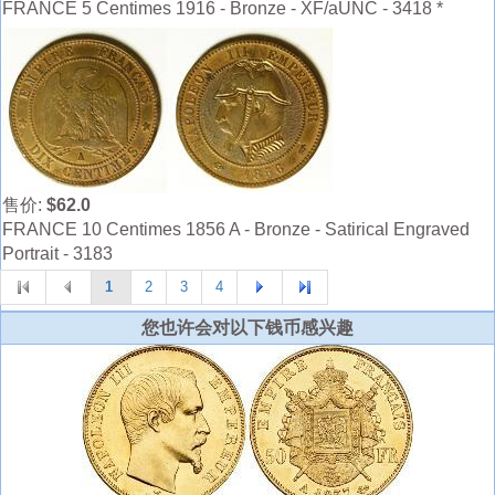
FRANCE 5 Centimes 1916 - Bronze - XF/aUNC - 3418 *
售价:
$62.0
FRANCE 10 Centimes 1856 A - Bronze - Satirical Engraved
Portrait - 3183
1
2
3
4
您也许会对以下钱币感兴趣