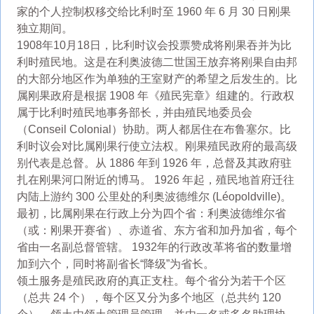
家的个人控制权移交给比利时至 1960 年 6 月 30 日刚果
独立期间。
1908年10月18日，比利时议会投票赞成将刚果吞并为比
利时殖民地。这是在利奥波德二世国王放弃将刚果自由邦
的大部分地区作为单独的王室财产的希望之后发生的。比
属刚果政府是根据 1908 年《殖民宪章》组建的。行政权
属于比利时殖民地事务部长，并由殖民地委员会
（Conseil Colonial）协助。两人都居住在布鲁塞尔。比
利时议会对比属刚果行使立法权。刚果殖民政府的最高级
别代表是总督。从 1886 年到 1926 年，总督及其政府驻
扎在刚果河口附近的博马。 1926 年起，殖民地首府迁往
内陆上游约 300 公里处的利奥波德维尔 (Léopoldville)。
最初，比属刚果在行政上分为四个省：利奥波德维尔省
（或：刚果开赛省）、赤道省、东方省和加丹加省，每个
省由一名副总督管辖。 1932年的行政改革将省的数量增
加到六个，同时将副省长“降级”为省长。
领土服务是殖民政府的真正支柱。每个省分为若干个区
（总共 24 个），每个区又分为多个地区（总共约 120