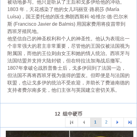
被动地参与。他只是听从了王后和戈多伊给他的冲动。
1803 年，天花感染了他的女儿玛丽亚·路易莎 (María
Luísa)，国王委托他的医生弗朗西斯科·哈维尔·德·巴尔米
斯 (Francisco Javier de Balmis) 用国家费用将疫苗带到
西班牙殖民地。
他坚信自己的神圣权利和个人的神圣性。他认为表现出一
个非常强大的君主非常重要，尽管他的王国仅被法国视为
附属国，而他的王位则由女王和她的情人统治。西班牙与
法国结盟并支持大陆封锁，但在特拉法加海战后撤军。
1807年拿破仑战胜普鲁士后，戈多伊回到了法国一边，
但法国不再将西班牙视为值得的盟友。但即便是与法国的
联盟，也让戈多伊的统治不受欢迎，并助长了费迪南德的
支持者费尔南多党，他们主张与英国建立密切关系。
12 组中硬币
1
2