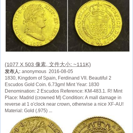
(1077 X 503 像素, 文件大小: ~111K)
发布人:
anonymous 2016-08-05
1830, Kingdom of Spain, Ferdinand VII. Beautiful 2
Escudos Gold Coin. 6.73gm! Mint Year: 1830
Denomination: 2 Escudos Reference: KM-483.1. R! Mint
Place: Madrid (crowned M) Condition: A mall damage in
reverse at 1 o'clock near crown, otherwise a nice XF-AU!
Material: Gold (.975) ...