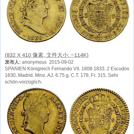
(832 X 410 像素, 文件大小: ~114K)
发布人:
anonymous 2015-09-02
SPANIEN Königreich Fernando VII. 1808-1833. 2 Escudos
1830, Madrid. Mmz. AJ. 6.75 g. C.T. 178. Fr. 315. Sehr
schön-vorzüglich.