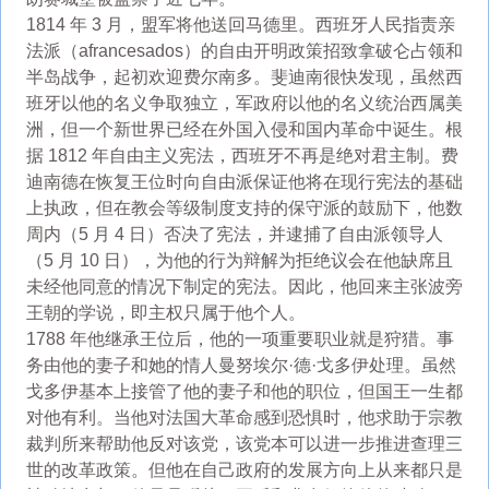
1814 年 3 月，盟军将他送回马德里。西班牙人民指责亲
法派（afrancesados）的自由开明政策招致拿破仑占领和
半岛战争，起初欢迎费尔南多。斐迪南很快发现，虽然西
班牙以他的名义争取独立，军政府以他的名义统治西属美
洲，但一个新世界已经在外国入侵和国内革命中诞生。根
据 1812 年自由主义宪法，西班牙不再是绝对君主制。费
迪南德在恢复王位时向自由派保证他将在现行宪法的基础
上执政，但在教会等级制度支持的保守派的鼓励下，他数
周内（5 月 4 日）否决了宪法，并逮捕了自由派领导人
（5 月 10 日），为他的行为辩解为拒绝议会在他缺席且
未经他同意的情况下制定的宪法。因此，他回来主张波旁
王朝的学说，即主权只属于他个人。
1788 年他继承王位后，他的一项重要职业就是狩猎。事
务由他的妻子和她的情人曼努埃尔·德·戈多伊处理。虽然
戈多伊基本上接管了他的妻子和他的职位，但国王一生都
对他有利。当他对法国大革命感到恐惧时，他求助于宗教
裁判所来帮助他反对该党，该党本可以进一步推进查理三
世的改革政策。但他在自己政府的发展方向上从来都只是