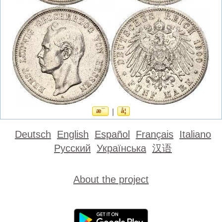
æ¯
|
å¦
Deutsch
English
Español
Français
Italiano
Русский
Українська
汉语
About the project