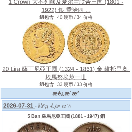
1 Crown 大不列颠及爱尔兰联合王国 (1801 -
1922) 銀 喬治四 ...
组包含
40 硬币 / 34 价格
20 Lira 薩丁尼亞王國 (1324 - 1861) 金 維托里奧·
埃馬努埃萊一世
组包含
33 硬币 / 33 价格
æè¿æ´æ°
2026-07-31
- åå²ç¡¬å¸ä»·æ ¼
5 Ban 羅馬尼亞王國 (1881 - 1947) 銅