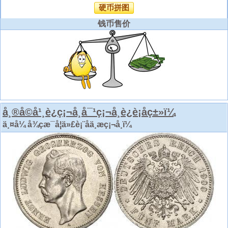
硬币拼图
钱币售价
å¸®å©å¹¸è¿ç¡¬å¸å¯¹ç¡¬å¸è¿è¡åç±»ï¼
ä¸¤å¼ å¾çæ¯å¦ä»£è¡¨åä¸æç¡¬å¸ï¼