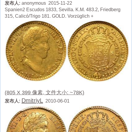
发布人:
anonymous 2015-11-22
Spanien2 Escudos 1833, Sevilla. K.M. 483.2, Friedberg
315, Calicó/Trigo 181. GOLD. Vorzüglich +
(805 X 399 像素, 文件大小: ~78K)
DmitriyL
发布人:
2010-06-01