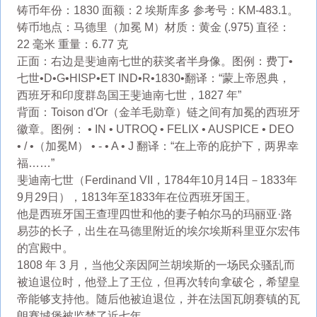
铸币年份：1830 面额：2 埃斯库多 参考号：KM-483.1。
铸币地点：马德里（加冕 M）材质：黄金 (.975) 直径：
22 毫米 重量：6.77 克
正面：右边是斐迪南七世的获奖者半身像。图例：费丁•
七世•D•G•HISP•ET IND•R•1830•翻译：“蒙上帝恩典，
西班牙和印度群岛国王斐迪南七世，1827 年”
背面：Toison d'Or（金羊毛勋章）链之间有加冕的西班牙
徽章。图例： • IN • UTROQ • FELIX • AUSPICE • DEO
• / •（加冕M） • - • A • J 翻译：“在上帝的庇护下，两界幸
福……”
斐迪南七世（Ferdinand VII，1784年10月14日－1833年
9月29日），1813年至1833年在位西班牙国王。
他是西班牙国王查理四世和他的妻子帕尔马的玛丽亚·路
易莎的长子，出生在马德里附近的埃尔埃斯科里亚尔宏伟
的宫殿中。
1808 年 3 月，当他父亲因阿兰胡埃斯的一场民众骚乱而
被迫退位时，他登上了王位，但再次转向拿破仑，希望皇
帝能够支持他。随后他被迫退位，并在法国瓦朗赛镇的瓦
朗赛城堡被监禁了近七年。