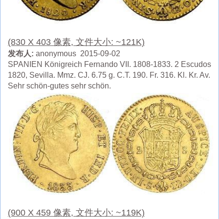
(830 X 403 像素, 文件大小: ~121K)
发布人:
anonymous 2015-09-02
SPANIEN Königreich Fernando VII. 1808-1833. 2 Escudos
1820, Sevilla. Mmz. CJ. 6.75 g. C.T. 190. Fr. 316. Kl. Kr. Av.
Sehr schön-gutes sehr schön.
(900 X 459 像素, 文件大小: ~119K)