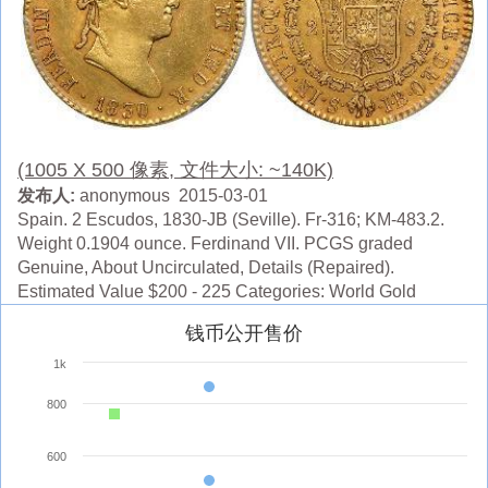
(1005 X 500 像素, 文件大小: ~140K)
发布人:
anonymous 2015-03-01
Spain. 2 Escudos, 1830-JB (Seville). Fr-316; KM-483.2.
Weight 0.1904 ounce. Ferdinand VII. PCGS graded
Genuine, About Uncirculated, Details (Repaired).
Estimated Value $200 - 225 Categories: World Gold