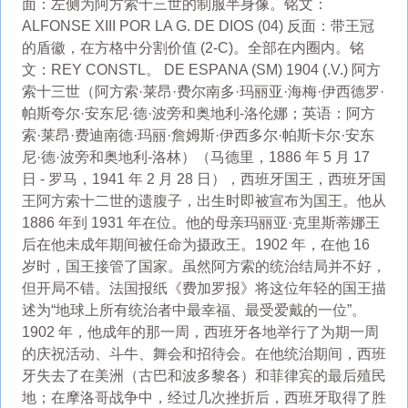
面：左侧为阿方索十三世的制服半身像。铭文：
ALFONSE XIII POR LA G. DE DIOS (04) 反面：带王冠
的盾徽，在方格中分割价值 (2-C)。全部在内圈内。铭
文：REY CONSTL。 DE ESPANA (SM) 1904 (.V.) 阿方
索十三世（阿方索·莱昂·费尔南多·玛丽亚·海梅·伊西德罗·
帕斯夸尔·安东尼·德·波旁和奥地利-洛伦娜；英语：阿方
索·莱昂·费迪南德·玛丽·詹姆斯·伊西多尔·帕斯卡尔·安东
尼·德·波旁和奥地利-洛林）（马德里，1886 年 5 月 17
日 - 罗马，1941 年 2 月 28 日），西班牙国王，西班牙国
王阿方索十二世的遗腹子，出生时即被宣布为国王。他从
1886 年到 1931 年在位。他的母亲玛丽亚·克里斯蒂娜王
后在他未成年期间被任命为摄政王。1902 年，在他 16
岁时，国王接管了国家。虽然阿方索的统治结局并不好，
但开局不错。法国报纸《费加罗报》将这位年轻的国王描
述为“地球上所有统治者中最幸福、最受爱戴的一位”。
1902 年，他成年的那一周，西班牙各地举行了为期一周
的庆祝活动、斗牛、舞会和招待会。在他统治期间，西班
牙失去了在美洲（古巴和波多黎各）和菲律宾的最后殖民
地；在摩洛哥战争中，经过几次挫折后，西班牙取得了胜