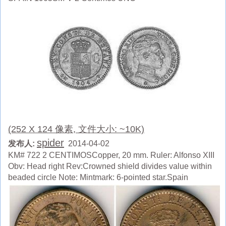
(252 X 124 像素, 文件大小: ~10K)
spider
发布人:
2014-04-02
KM# 722 2 CENTIMOSCopper, 20 mm. Ruler: Alfonso XIII
Obv: Head right Rev:Crowned shield divides value within
beaded circle Note: Mintmark: 6-pointed star.Spain