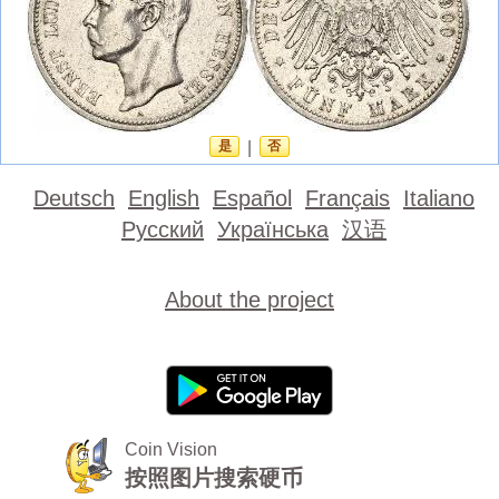
是
|
否
Deutsch
English
Español
Français
Italiano
Русский
Українська
汉语
About the project
Coin Vision
按照图片搜索硬币