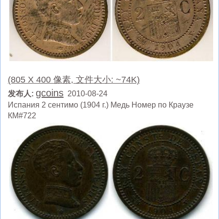
(805 X 400 像素, 文件大小: ~74K)
gcoins
发布人:
2010-08-24
Испания 2 сентимо (1904 г.) Медь Номер по Краузе
КМ#722