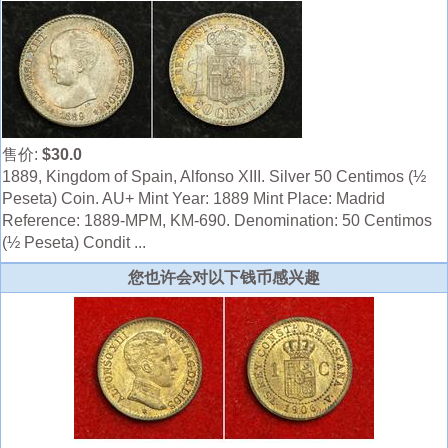
售价:
$30.0
1889, Kingdom of Spain, Alfonso XIII. Silver 50 Centimos (½
Peseta) Coin. AU+ Mint Year: 1889 Mint Place: Madrid
Reference: 1889-MPM, KM-690. Denomination: 50 Centimos
(½ Peseta) Condit ...
您也许会对以下钱币感兴趣