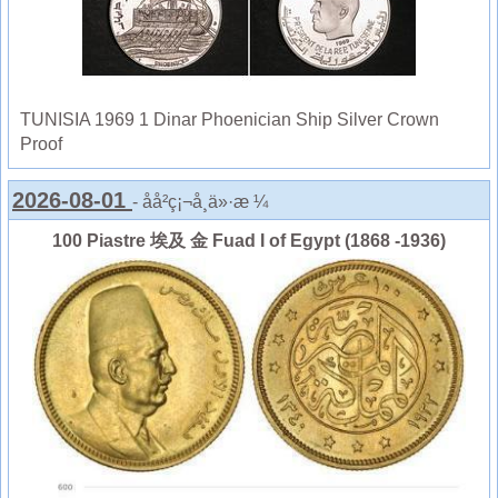
TUNISIA 1969 1 Dinar Phoenician Ship Silver Crown
Proof
2026-08-01
- åå²ç¡¬å¸ä»·æ ¼
100 Piastre 埃及 金 Fuad I of Egypt (1868 -1936)