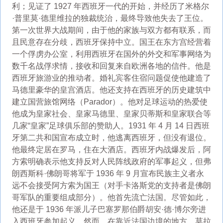
利；见证了 1927 年西班牙一代的开始，并经历了米格尔
·普里莫·德里维拉的独裁统治，最终导致他失去了王位。
第一次世界大战期间，由于他的家族与双方都有联系，而
且民意存在分歧，西班牙保持中立。国王在东方宫经营着
一个俘虏办公室，利用西班牙在国外的外交和军事网络为
数千名战俘求情，接收和回复来自欧洲各地的信件。他是
西班牙旅游业的推动者。婚礼宾客住宿问题促使他建造了
马德里豪华的皇宫酒店。他还支持在西班牙的历史建筑中
建立国营旅馆网络（Parador）。他对足球运动的热爱使
他成为皇家社会、皇家马德里、皇家贝蒂斯和皇家联合等
几家“皇家”足球俱乐部的赞助人。1931 年 4 月 14 日西班
牙第二共和国宣布成立时，他逃离西班牙，但没有退位。
他最终定居在罗马，住在大酒店。西班牙内战爆发后，阿
方索明确表示他支持反对人民阵线政府的军事起义，但弗
朗西斯科·佛朗哥将军于 1936 年 9 月宣布民族主义者永
远不会接受阿方索为国王（对手卡洛斯党的支持者是佛朗
哥军队的重要组成部分）。他首先流亡法国。尽管如此，
他还是于 1936 年派儿子巴塞罗那伯爵胡安·德·博尔旁进
入西班牙参加起义。然而，在靠近法国边境的地方，莫拉