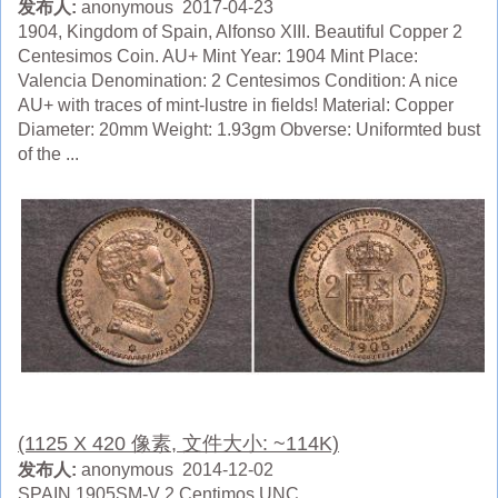
发布人:
anonymous 2017-04-23
1904, Kingdom of Spain, Alfonso XIII. Beautiful Copper 2
Centesimos Coin. AU+ Mint Year: 1904 Mint Place:
Valencia Denomination: 2 Centesimos Condition: A nice
AU+ with traces of mint-lustre in fields! Material: Copper
Diameter: 20mm Weight: 1.93gm Obverse: Uniformted bust
of the ...
(1125 X 420 像素, 文件大小: ~114K)
发布人:
anonymous 2014-12-02
SPAIN 1905SM-V 2 Centimos UNC